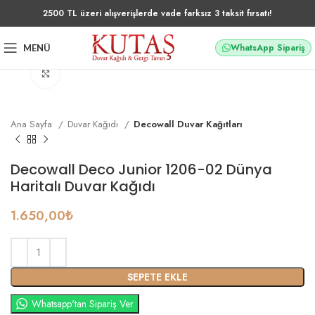
2500 TL üzeri alışverişlerde vade farksız 3 taksit fırsatı!
WhatsApp Sipariş
MENÜ
Büyütmek için tıklayın
Ana Sayfa
Duvar Kağıdı
Decowall Duvar Kağıtları
Decowall Deco Junior 1206-02 Dünya
Haritalı Duvar Kağıdı
1.650,00
₺
SEPETE EKLE
Whatsapp'tan Sipariş Ver