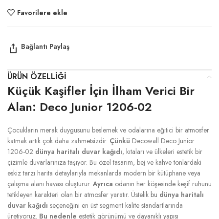
Favorilere ekle
ÜRÜN ÖZELLIĞI
Küçük Kaşifler İçin İlham Verici Bir
Alan: Deco Junior 1206-02
Çocukların merak duygusunu beslemek ve odalarına eğitici bir atmosfer
katmak artık çok daha zahmetsizdir.
Çünkü
Decowall Deco Junior
1206-02
dünya haritalı duvar kağıdı
, kıtaları ve ülkeleri estetik bir
çizimle duvarlarınıza taşıyor. Bu özel tasarım, bej ve kahve tonlardaki
eskiz tarzı harita detaylarıyla mekanlarda modern bir kütüphane veya
çalışma alanı havası oluşturur.
Ayrıca
odanın her köşesinde keşif ruhunu
tetikleyen karakteri olan bir atmosfer yaratır. Üstelik bu
dünya haritalı
duvar kağıdı
seçeneğini en üst segment kalite standartlarında
üretiyoruz.
Bu nedenle
estetik görünümü ve dayanıklı yapısı