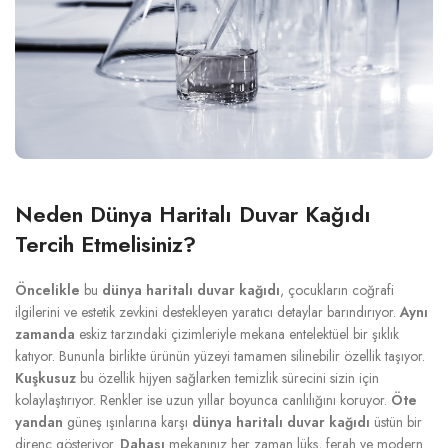
Neden Dünya Haritalı Duvar Kağıdı
Tercih Etmelisiniz?
Öncelikle
bu
dünya haritalı duvar kağıdı
, çocukların coğrafi
ilgilerini ve estetik zevkini destekleyen yaratıcı detaylar barındırıyor.
Aynı
zamanda
eskiz tarzındaki çizimleriyle mekana entelektüel bir şıklık
katıyor. Bununla birlikte ürünün yüzeyi tamamen silinebilir özellik taşıyor.
Kuşkusuz
bu özellik hijyen sağlarken temizlik sürecini sizin için
kolaylaştırıyor. Renkler ise uzun yıllar boyunca canlılığını koruyor.
Öte
yandan
güneş ışınlarına karşı
dünya haritalı duvar kağıdı
üstün bir
direnç gösteriyor.
Dahası
mekanınız her zaman lüks, ferah ve modern