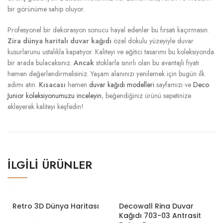
bir görünüme sahip oluyor.
Profesyonel bir dekorasyon sonucu hayal edenler bu fırsatı kaçırmasın.
Zira
dünya haritalı duvar kağıdı
özel dokulu yüzeyiyle duvar
kusurlarunu ustalıkla kapatıyor. Kaliteyi ve eğitici tasarımı bu koleksiyonda
bir arada bulacaksınız.
Ancak
stoklarla sınırlı olan bu avantajlı fiyatı
hemen değerlendirmelisiniz. Yaşam alanınızı yenilemek için bugün ilk
adımı atın.
Kısacası
hemen
duvar kağıdı modelleri
sayfamızı ve
Deco
Junior koleksiyonumuzu inceleyin
, beğendiğiniz ürünü sepetinize
ekleyerek kaliteyi keşfedin!
İLGILI ÜRÜNLER
Retro 3D Dünya Haritası
Decowall Rina Duvar
Kağıdı 703-03 Antrasit