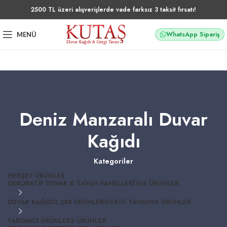
2500 TL üzeri alışverişlerde vade farksız 3 taksit fırsatı!
WhatsApp Sipariş
MENÜ
Deniz Manzaralı Duvar
Kağıdı
Kategoriler
HERŞEY
ÜRÜNLER
DEKORATIF DUVAR & TAVAN PANELLERI
106 ÜRÜNLER
DUVAR KAĞIDI
3.288 ÜRÜNLER
GERGI TAVAN
96 ÜRÜNLER
YARDIMCI ÜRÜNLER
3 ÜRÜNLER