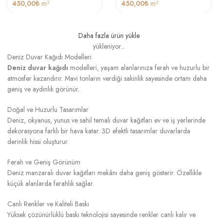
450,00
₺
m²
450,00
₺
m²
Daha fazla ürün yükle
yükleniyor...
Deniz Duvar Kağıdı Modelleri
Deniz duvar kağıdı
modelleri, yaşam alanlarınıza ferah ve huzurlu bir
atmosfer kazandırır. Mavi tonların verdiği sakinlik sayesinde ortam daha
geniş ve aydınlık görünür.
Doğal ve Huzurlu Tasarımlar
Deniz, okyanus, yunus ve sahil temalı duvar kağıtları ev ve iş yerlerinde
dekorasyona farklı bir hava katar. 3D efektli tasarımlar duvarlarda
derinlik hissi oluşturur.
Ferah ve Geniş Görünüm
Deniz manzaralı duvar kağıtları mekânı daha geniş gösterir. Özellikle
küçük alanlarda ferahlık sağlar.
Canlı Renkler ve Kaliteli Baskı
Yüksek çözünürlüklü baskı teknolojisi sayesinde renkler canlı kalır ve