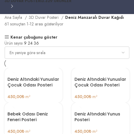
3D DUVAR POSTERI
3.329 ÜRÜNLER
Ana Sayfa
3D Duvar Posteri
Deniz Manzaralı Duvar Kağıdı
61 sonuçtan 1-12 arası gösteriliyor
Kenar çubuğunu göster
Ürün sayısı
9
24
36
Deniz Altındaki Yunuslar
Deniz Altındaki Yunuslar
Çocuk Odası Posteri
Çocuk Odası Posteri
450,00
₺
m²
450,00
₺
m²
Bebek Odası Deniz
Deniz Altındaki Yunus
Feneri Posteri
Posteri
450,00
₺
m²
450,00
₺
m²