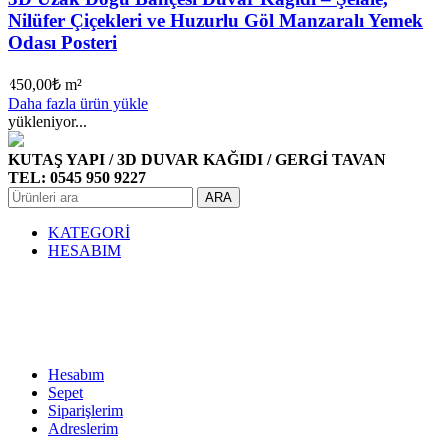
Nilüfer Çiçekleri ve Huzurlu Göl Manzaralı Yemek
Odası Posteri
450,00
₺
m²
Daha fazla ürün yükle
yükleniyor...
KUTAŞ YAPI / 3D DUVAR KAĞIDI / GERGİ TAVAN
TEL: 0545 950 9227
ARA
KATEGORİ
HESABIM
Hesabım
Sepet
Siparişlerim
Adreslerim