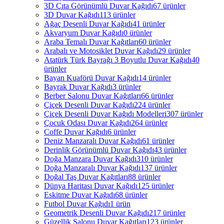
3D Çıta Görünümlü Duvar Kağıdı
67 ürünler
3D Duvar Kağıdı
113 ürünler
Ağaç Desenli Duvar Kağıdı
41 ürünler
Akvaryum Duvar Kağıdı
0 ürünler
Araba Temalı Duvar Kağıtları
60 ürünler
Arabalı ve Motosiklet Duvar Kağıdı
29 ürünler
Atatürk Türk Bayrağı 3 Boyutlu Duvar Kağıdı
40
ürünler
Bayan Kuaförü Duvar Kağıdı
14 ürünler
Bayrak Duvar Kağıdı
3 ürünler
Berber Salonu Duvar Kağıtları
66 ürünler
Çiçek Desenli Duvar Kağıdı
224 ürünler
Çiçek Desenli Duvar Kağıdı Modelleri
307 ürünler
Çocuk Odası Duvar Kağıdı
264 ürünler
Coffe Duvar Kağıdı
6 ürünler
Deniz Manzaralı Duvar Kağıdı
61 ürünler
Derinlik Görünümlü Duvar Kağıdı
43 ürünler
Doğa Manzara Duvar Kağıdı
310 ürünler
Doğa Manzaralı Duvar Kağıdı
137 ürünler
Doğal Taş Duvar Kağıtları
88 ürünler
Dünya Haritası Duvar Kağıdı
125 ürünler
Eskitme Duvar Kağıdı
68 ürünler
Futbol Duvar Kağıdı
1 ürün
Geometrik Desenli Duvar Kağıdı
217 ürünler
Güzellik Salonu Duvar Kağıtları
123 ürünler