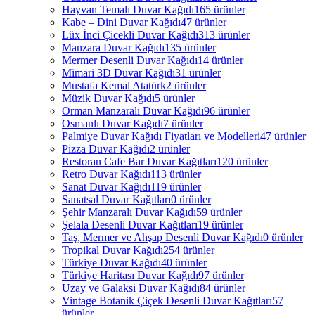
Hayvan Temalı Duvar Kağıdı
165 ürünler
Kabe – Dini Duvar Kağıdı
47 ürünler
Lüx İnci Çicekli Duvar Kağıdı
313 ürünler
Manzara Duvar Kağıdı
135 ürünler
Mermer Desenli Duvar Kağıdı
14 ürünler
Mimari 3D Duvar Kağıdı
31 ürünler
Mustafa Kemal Atatürk
2 ürünler
Müzik Duvar Kağıdı
5 ürünler
Orman Manzaralı Duvar Kağıdı
96 ürünler
Osmanlı Duvar Kağıdı
7 ürünler
Palmiye Duvar Kağıdı Fiyatları ve Modelleri
47 ürünler
Pizza Duvar Kağıdı
2 ürünler
Restoran Cafe Bar Duvar Kağıtları
120 ürünler
Retro Duvar Kağıdı
113 ürünler
Sanat Duvar Kağıdı
119 ürünler
Sanatsal Duvar Kağıtları
0 ürünler
Şehir Manzaralı Duvar Kağıdı
59 ürünler
Şelala Desenli Duvar Kağıtları
19 ürünler
Taş, Mermer ve Ahşap Desenli Duvar Kağıdı
0 ürünler
Tropikal Duvar Kağıdı
254 ürünler
Türkiye Duvar Kağıdı
40 ürünler
Türkiye Haritası Duvar Kağıdı
97 ürünler
Uzay ve Galaksi Duvar Kağıdı
84 ürünler
Vintage Botanik Çiçek Desenli Duvar Kağıtları
57
ürünler