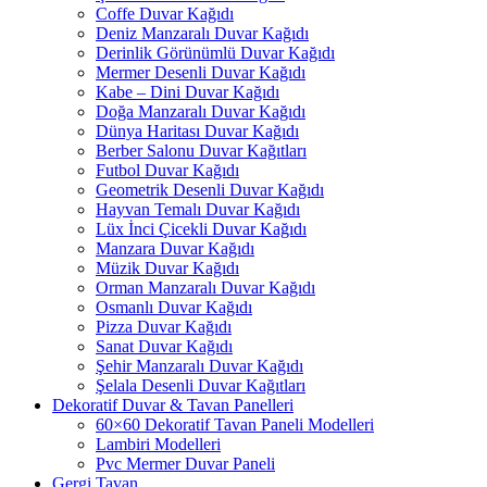
Coffe Duvar Kağıdı
Deniz Manzaralı Duvar Kağıdı
Derinlik Görünümlü Duvar Kağıdı
Mermer Desenli Duvar Kağıdı
Kabe – Dini Duvar Kağıdı
Doğa Manzaralı Duvar Kağıdı
Dünya Haritası Duvar Kağıdı
Berber Salonu Duvar Kağıtları
Futbol Duvar Kağıdı
Geometrik Desenli Duvar Kağıdı
Hayvan Temalı Duvar Kağıdı
Lüx İnci Çicekli Duvar Kağıdı
Manzara Duvar Kağıdı
Müzik Duvar Kağıdı
Orman Manzaralı Duvar Kağıdı
Osmanlı Duvar Kağıdı
Pizza Duvar Kağıdı
Sanat Duvar Kağıdı
Şehir Manzaralı Duvar Kağıdı
Şelala Desenli Duvar Kağıtları
Dekoratif Duvar & Tavan Panelleri
60×60 Dekoratif Tavan Paneli Modelleri
Lambiri Modelleri
Pvc Mermer Duvar Paneli
Gergi Tavan