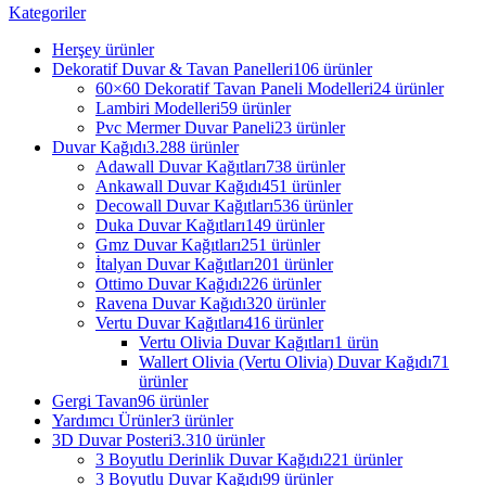
Kategoriler
Herşey
ürünler
Dekoratif Duvar & Tavan Panelleri
106 ürünler
60×60 Dekoratif Tavan Paneli Modelleri
24 ürünler
Lambiri Modelleri
59 ürünler
Pvc Mermer Duvar Paneli
23 ürünler
Duvar Kağıdı
3.288 ürünler
Adawall Duvar Kağıtları
738 ürünler
Ankawall Duvar Kağıdı
451 ürünler
Decowall Duvar Kağıtları
536 ürünler
Duka Duvar Kağıtları
149 ürünler
Gmz Duvar Kağıtları
251 ürünler
İtalyan Duvar Kağıtları
201 ürünler
Ottimo Duvar Kağıdı
226 ürünler
Ravena Duvar Kağıdı
320 ürünler
Vertu Duvar Kağıtları
416 ürünler
Vertu Olivia Duvar Kağıtları
1 ürün
Wallert Olivia (Vertu Olivia) Duvar Kağıdı
71
ürünler
Gergi Tavan
96 ürünler
Yardımcı Ürünler
3 ürünler
3D Duvar Posteri
3.310 ürünler
3 Boyutlu Derinlik Duvar Kağıdı
221 ürünler
3 Boyutlu Duvar Kağıdı
99 ürünler