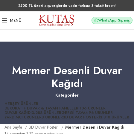
2500 TL üzeri alışverişlerde vade farksız 3 taksit fırsatı!
WhatsApp Sipariş
MENÜ
Mermer Desenli Duvar
Kağıdı
Kategoriler
HERŞEY
ÜRÜNLER
DEKORATIF DUVAR & TAVAN PANELLERI
106 ÜRÜNLER
DUVAR KAĞIDI
3.288 ÜRÜNLER
GERGI TAVAN
96 ÜRÜNLER
YARDIMCI ÜRÜNLER
3 ÜRÜNLER
3D DUVAR POSTERI
3.310 ÜRÜNLER
Ana Sayfa
3D Duvar Posteri
Mermer Desenli Duvar Kağıdı
14 sonuçtan 1-12 arası gösteriliyor