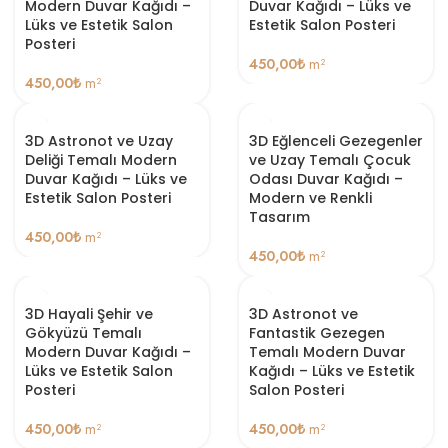
Modern Duvar Kağıdı –
Duvar Kağıdı – Lüks ve
Lüks ve Estetik Salon
Estetik Salon Posteri
Posteri
450,00
₺
m²
450,00
₺
m²
3D Astronot ve Uzay
3D Eğlenceli Gezegenler
Deliği Temalı Modern
ve Uzay Temalı Çocuk
Duvar Kağıdı – Lüks ve
Odası Duvar Kağıdı –
Estetik Salon Posteri
Modern ve Renkli
Tasarım
450,00
₺
m²
450,00
₺
m²
3D Hayali Şehir ve
3D Astronot ve
Gökyüzü Temalı
Fantastik Gezegen
Modern Duvar Kağıdı –
Temalı Modern Duvar
Lüks ve Estetik Salon
Kağıdı – Lüks ve Estetik
Posteri
Salon Posteri
450,00
₺
m²
450,00
₺
m²