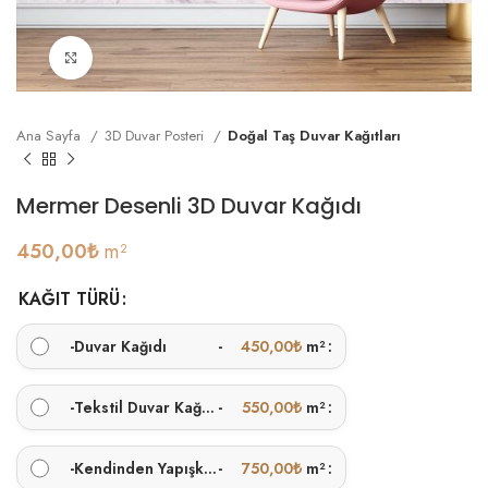
Büyütmek için tıklayın
Ana Sayfa
3D Duvar Posteri
Doğal Taş Duvar Kağıtları
Mermer Desenli 3D Duvar Kağıdı
450,00
₺
m²
KAĞIT TÜRÜ
-
Duvar Kağıdı
-
450,00
₺
m²
-
Tekstil Duvar Kağıdı
-
550,00
₺
m²
-
Kendinden Yapışkanlı
-
750,00
₺
m²