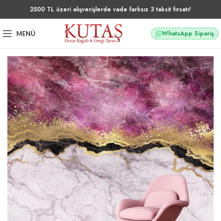
2500 TL üzeri alışverişlerde vade farksız 3 taksit fırsatı!
WhatsApp Sipariş
MENÜ