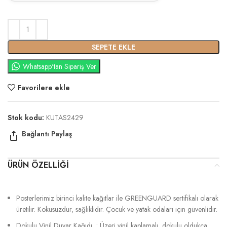
SEPETE EKLE
Whatsapp'tan Sipariş Ver
Favorilere ekle
Stok kodu:
KUTAS2429
ÜRÜN ÖZELLIĞI
Posterlerimiz birinci kalite kağıtlar ile GREENGUARD sertifikalı olarak
üretilir. Kokusuzdur, sağlıklıdır. Çocuk ve yatak odaları için güvenlidir.
Dokulu Vinil Duvar Kağıdı : Üzeri vinil kaplamalı, dokulu oldukça