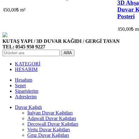
3D Ahşap
Duvar K
450,00
₺
m²
Posteri
450,00
₺
m
KUTAŞ YAPI / 3D DUVAR KAĞIDI / GERGİ TAVAN
TEL: 0545 950 9227
ARA
KATEGORİ
HESABIM
Hesabım
Sepet
Siparişlerim
Adreslerim
Duvar Kağıdı
İtalyan Duvar Kağıtları
Adawall Duvar Kağıtları
Decowall Duvar Kağıtları
Vertu Duvar Kağıtları
Gmz Duvar Kağıtları