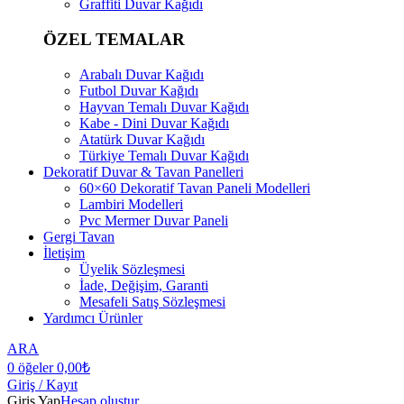
Graffiti Duvar Kağıdı
ÖZEL TEMALAR
Arabalı Duvar Kağıdı
Futbol Duvar Kağıdı
Hayvan Temalı Duvar Kağıdı
Kabe - Dini Duvar Kağıdı
Atatürk Duvar Kağıdı
Türkiye Temalı Duvar Kağıdı
Dekoratif Duvar & Tavan Panelleri
60×60 Dekoratif Tavan Paneli Modelleri
Lambiri Modelleri
Pvc Mermer Duvar Paneli
Gergi Tavan
İletişim
Üyelik Sözleşmesi
İade, Değişim, Garanti
Mesafeli Satış Sözleşmesi
Yardımcı Ürünler
ARA
0
öğeler
0,00
₺
Giriş / Kayıt
Giriş Yap
Hesap oluştur