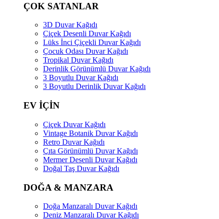
ÇOK SATANLAR
3D Duvar Kağıdı
Çiçek Desenli Duvar Kağıdı
Lüks İnci Çiçekli Duvar Kağıdı
Çocuk Odası Duvar Kağıdı
Tropikal Duvar Kağıdı
Derinlik Görünümlü Duvar Kağıdı
3 Boyutlu Duvar Kağıdı
3 Boyutlu Derinlik Duvar Kağıdı
EV İÇİN
Çiçek Duvar Kağıdı
Vintage Botanik Duvar Kağıdı
Retro Duvar Kağıdı
Çıta Görünümlü Duvar Kağıdı
Mermer Desenli Duvar Kağıdı
Doğal Taş Duvar Kağıdı
DOĞA & MANZARA
Doğa Manzaralı Duvar Kağıdı
Deniz Manzaralı Duvar Kağıdı