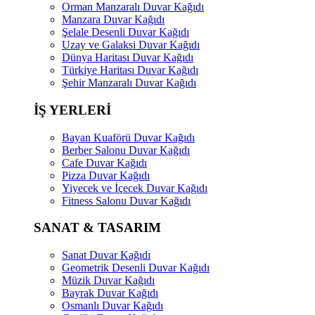
Orman Manzaralı Duvar Kağıdı
Manzara Duvar Kağıdı
Şelale Desenli Duvar Kağıdı
Uzay ve Galaksi Duvar Kağıdı
Dünya Haritası Duvar Kağıdı
Türkiye Haritası Duvar Kağıdı
Şehir Manzaralı Duvar Kağıdı
İŞ YERLERİ
Bayan Kuaförü Duvar Kağıdı
Berber Salonu Duvar Kağıdı
Cafe Duvar Kağıdı
Pizza Duvar Kağıdı
Yiyecek ve İçecek Duvar Kağıdı
Fitness Salonu Duvar Kağıdı
SANAT & TASARIM
Sanat Duvar Kağıdı
Geometrik Desenli Duvar Kağıdı
Müzik Duvar Kağıdı
Bayrak Duvar Kağıdı
Osmanlı Duvar Kağıdı