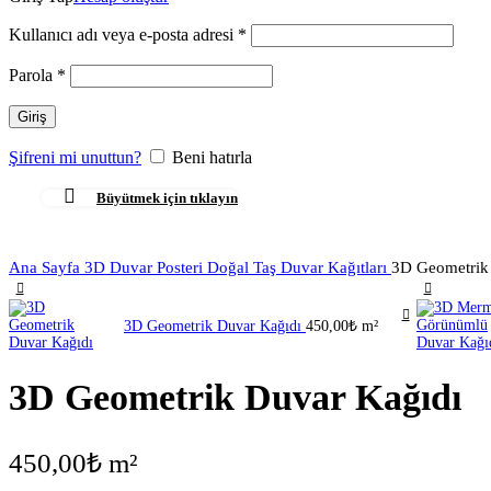
Kullanıcı adı veya e-posta adresi
*
Parola
*
Giriş
Şifreni mi unuttun?
Beni hatırla
Büyütmek için tıklayın
Ana Sayfa
3D Duvar Posteri
Doğal Taş Duvar Kağıtları
3D Geometrik
3D Geometrik Duvar Kağıdı
450,00
₺
m²
3D Geometrik Duvar Kağıdı
450,00
₺
m²