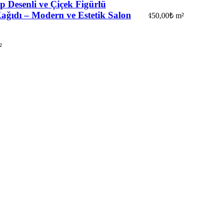
 Desenli ve Çiçek Figürlü
ağıdı – Modern ve Estetik Salon
450,00
₺
m²
²