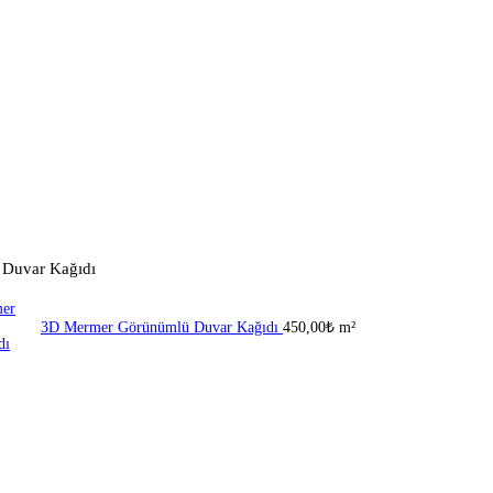
 Duvar Kağıdı
3D Mermer Görünümlü Duvar Kağıdı
450,00
₺
m²