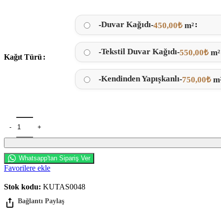
Duvar Kağıdı
-
-
450,00
₺
m²
Tekstil Duvar Kağıdı
-
-
550,00
₺
m²
Kağıt Türü
Kendinden Yapışkanlı
-
-
750,00
₺
m
Whatsapp'tan Sipariş Ver
Favorilere ekle
Stok kodu:
KUTAS0048