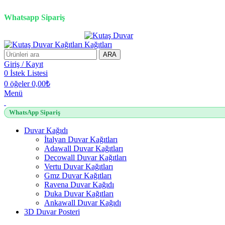
3D duvar kağıdı, Adawall, Decowall, Vertu, Gmz, Pvc mermer pan
Whatsapp Sipariş
ARA
Giriş / Kayıt
0
İstek Listesi
0
öğeler
0,00
₺
Menü
WhatsApp Sipariş
Duvar Kağıdı
İtalyan Duvar Kağıtları
Adawall Duvar Kağıtları
Decowall Duvar Kağıtları
Vertu Duvar Kağıtları
Gmz Duvar Kağıtları
Ravena Duvar Kağıdı
Duka Duvar Kağıtları
Ankawall Duvar Kağıdı
3D Duvar Posteri