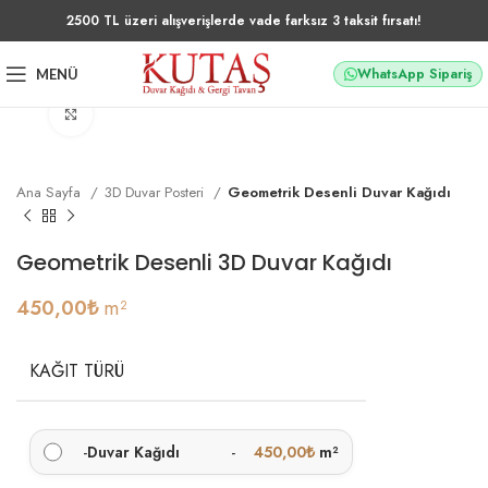
2500 TL üzeri alışverişlerde vade farksız 3 taksit fırsatı!
WhatsApp Sipariş
MENÜ
Büyütmek için tıklayın
Ana Sayfa
3D Duvar Posteri
Geometrik Desenli Duvar Kağıdı
Geometrik Desenli 3D Duvar Kağıdı
450,00
₺
m²
KAĞIT TÜRÜ
-
Duvar Kağıdı
-
450,00
₺
m²