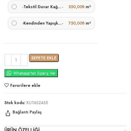
-
Tekstil Duvar Kağıdı
-
550,00
₺
m²
-
Kendinden Yapışkanlı
-
750,00
₺
m²
SEPETE EKLE
Whatsapp'tan Sipariş Ver
Favorilere ekle
Stok kodu:
KUTAS2435
ÜRÜN ÖZELLIĞI