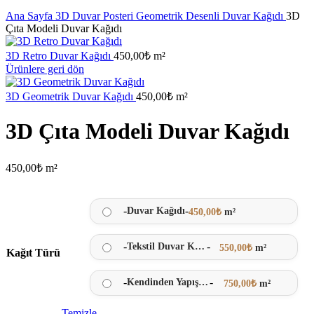
Büyütmek için tıklayın
Ana Sayfa
3D Duvar Posteri
Geometrik Desenli Duvar Kağıdı
3D
Çıta Modeli Duvar Kağıdı
3D Retro Duvar Kağıdı
450,00
₺
m²
Ürünlere geri dön
3D Geometrik Duvar Kağıdı
450,00
₺
m²
3D Çıta Modeli Duvar Kağıdı
450,00
₺
m²
-
-
Duvar Kağıdı
450,00
₺
m²
-
-
Tekstil Duvar Kağıdı
550,00
₺
m²
Kağıt Türü
-
-
Kendinden Yapışkanlı
750,00
₺
m²
Temizle