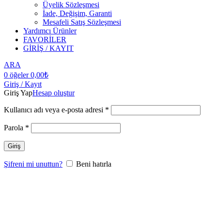
Üyelik Sözleşmesi
İade, Değişim, Garanti
Mesafeli Satış Sözleşmesi
Yardımcı Ürünler
FAVORİLER
GİRİŞ / KAYIT
ARA
0
öğeler
0,00
₺
Giriş / Kayıt
Giriş Yap
Hesap oluştur
Kullanıcı adı veya e-posta adresi
*
Parola
*
Giriş
Şifreni mi unuttun?
Beni hatırla