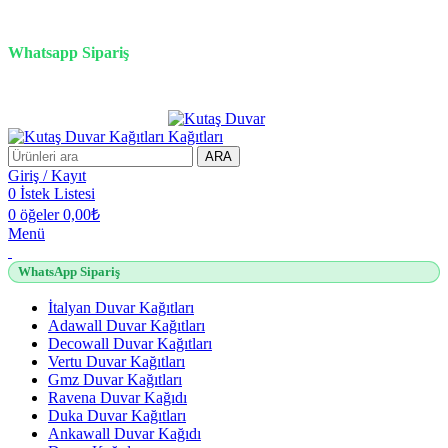
3D duvar kağıdı, Adawall, Decowall, Vertu, Gmz, Pvc mermer
panel, lambiri ve tavan çözümleri
Whatsapp Sipariş
2500 TL üzeri alışverişlerde vade farksız 3 taksit fırsatı!
ARA
Giriş / Kayıt
0
İstek Listesi
0
öğeler
0,00
₺
Menü
WhatsApp Sipariş
İtalyan Duvar Kağıtları
Adawall Duvar Kağıtları
Decowall Duvar Kağıtları
Vertu Duvar Kağıtları
Gmz Duvar Kağıtları
Ravena Duvar Kağıdı
Duka Duvar Kağıtları
Ankawall Duvar Kağıdı