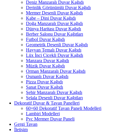
Deniz Manzaralı Duvar Kağıdı
Derinlik Görünümlü Duvar Kağıdı
Mermer Desenli Duvar Kağıdı
Kabe – Dini Duvar Kağıdı
Doğa Manzaralı Duvar Kağıdı
Dünya Haritası Duvar Kağıdı
Berber Salonu Duvar Kağıtları
Futbol Duvar Kağıdı
Geometrik Desenli Duvar Kağıdı
Hayvan Temalı Duvar Kağıdı
Lüx İnci Çicekli Duvar Kağıdı
Manzara Duvar Kağıdı
Müzik Duvar Kağıdı
Orman Manzaralı Duvar Kağıdı
Osmanlı Duvar Kağıdı
Pizza Duvar Kağıdı
Sanat Duvar Kağıdı
Şehir Manzaralı Duvar Kağıdı
Şelala Desenli Duvar Kağıtları
Dekoratif Duvar & Tavan Panelleri
60×60 Dekoratif Tavan Paneli Modelleri
Lambiri Modelleri
Pvc Mermer Duvar Paneli
Gergi Tavan
İletişim