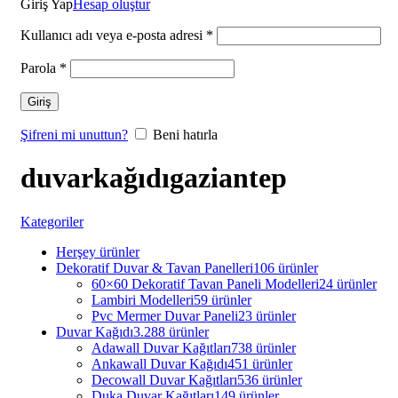
Giriş Yap
Hesap oluştur
Kullanıcı adı veya e-posta adresi
*
Parola
*
Giriş
Şifreni mi unuttun?
Beni hatırla
duvarkağıdıgaziantep
Kategoriler
Herşey
ürünler
Dekoratif Duvar & Tavan Panelleri
106 ürünler
60×60 Dekoratif Tavan Paneli Modelleri
24 ürünler
Lambiri Modelleri
59 ürünler
Pvc Mermer Duvar Paneli
23 ürünler
Duvar Kağıdı
3.288 ürünler
Adawall Duvar Kağıtları
738 ürünler
Ankawall Duvar Kağıdı
451 ürünler
Decowall Duvar Kağıtları
536 ürünler
Duka Duvar Kağıtları
149 ürünler