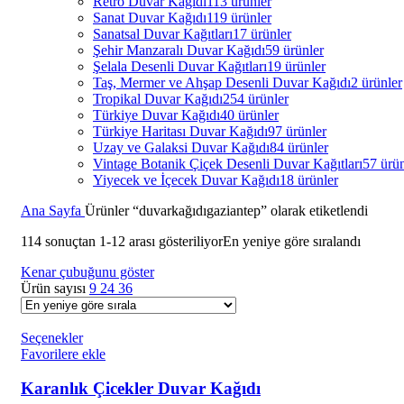
Retro Duvar Kağıdı
113 ürünler
Sanat Duvar Kağıdı
119 ürünler
Sanatsal Duvar Kağıtları
17 ürünler
Şehir Manzaralı Duvar Kağıdı
59 ürünler
Şelala Desenli Duvar Kağıtları
19 ürünler
Taş, Mermer ve Ahşap Desenli Duvar Kağıdı
2 ürünler
Tropikal Duvar Kağıdı
254 ürünler
Türkiye Duvar Kağıdı
40 ürünler
Türkiye Haritası Duvar Kağıdı
97 ürünler
Uzay ve Galaksi Duvar Kağıdı
84 ürünler
Vintage Botanik Çiçek Desenli Duvar Kağıtları
57 ürün
Yiyecek ve İçecek Duvar Kağıdı
18 ürünler
Ana Sayfa
Ürünler “duvarkağıdıgaziantep” olarak etiketlendi
114 sonuçtan 1-12 arası gösteriliyor
En yeniye göre sıralandı
Kenar çubuğunu göster
Ürün sayısı
9
24
36
Seçenekler
Favorilere ekle
Karanlık Çicekler Duvar Kağıdı