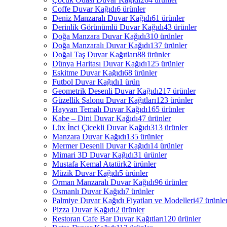
Coffe Duvar Kağıdı
6 ürünler
Deniz Manzaralı Duvar Kağıdı
61 ürünler
Derinlik Görünümlü Duvar Kağıdı
43 ürünler
Doğa Manzara Duvar Kağıdı
310 ürünler
Doğa Manzaralı Duvar Kağıdı
137 ürünler
Doğal Taş Duvar Kağıtları
88 ürünler
Dünya Haritası Duvar Kağıdı
125 ürünler
Eskitme Duvar Kağıdı
68 ürünler
Futbol Duvar Kağıdı
1 ürün
Geometrik Desenli Duvar Kağıdı
217 ürünler
Güzellik Salonu Duvar Kağıtları
123 ürünler
Hayvan Temalı Duvar Kağıdı
165 ürünler
Kabe – Dini Duvar Kağıdı
47 ürünler
Lüx İnci Çicekli Duvar Kağıdı
313 ürünler
Manzara Duvar Kağıdı
135 ürünler
Mermer Desenli Duvar Kağıdı
14 ürünler
Mimari 3D Duvar Kağıdı
31 ürünler
Mustafa Kemal Atatürk
2 ürünler
Müzik Duvar Kağıdı
5 ürünler
Orman Manzaralı Duvar Kağıdı
96 ürünler
Osmanlı Duvar Kağıdı
7 ürünler
Palmiye Duvar Kağıdı Fiyatları ve Modelleri
47 ürünle
Pizza Duvar Kağıdı
2 ürünler
Restoran Cafe Bar Duvar Kağıtları
120 ürünler