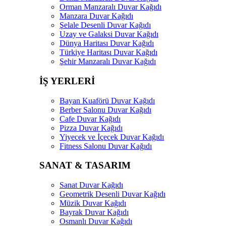
Orman Manzaralı Duvar Kağıdı
Manzara Duvar Kağıdı
Şelale Desenli Duvar Kağıdı
Uzay ve Galaksi Duvar Kağıdı
Dünya Haritası Duvar Kağıdı
Türkiye Haritası Duvar Kağıdı
Şehir Manzaralı Duvar Kağıdı
İŞ YERLERİ
Bayan Kuaförü Duvar Kağıdı
Berber Salonu Duvar Kağıdı
Cafe Duvar Kağıdı
Pizza Duvar Kağıdı
Yiyecek ve İçecek Duvar Kağıdı
Fitness Salonu Duvar Kağıdı
SANAT & TASARIM
Sanat Duvar Kağıdı
Geometrik Desenli Duvar Kağıdı
Müzik Duvar Kağıdı
Bayrak Duvar Kağıdı
Osmanlı Duvar Kağıdı