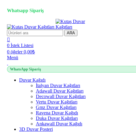
3D duvar kağıdı, Adawall, Decowall, Vertu, Gmz, Pvc mermer 
Whatsapp Sipariş
ARA
0
İstek Listesi
0
öğeler
0,00
₺
Menü
WhatsApp Sipariş
Duvar Kağıdı
İtalyan Duvar Kağıtları
Adawall Duvar Kağıtları
Decowall Duvar Kağıtları
Vertu Duvar Kağıtları
Gmz Duvar Kağıtları
Ravena Duvar Kağıdı
Duka Duvar Kağıtları
Ankawall Duvar Kağıdı
3D Duvar Posteri