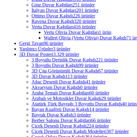
Gmz Duvar Kağıtları
251 ürünler
İtalyan Duvar Kağıtları
201 ürünler
Ottimo Duvar Kağıdı
226 ürünler
Ravena Duvar Kağıdı
320 ürünler
Vertu Duvar Kağıtları
416 ürünler
Vertu Olivia Duvar Kağıtları
1 ürün
Wallert Olivia (Vertu Olivia) Duvar Kağıdı
71 ür
Gergi Tavan
96 ürünler
Yardımcı Ürünler
3 ürünler
3D Duvar Posteri
3.329 ürünler
3 Boyutlu Derinlik Duvar Kağıdı
221 ürünler
3 Boyutlu Duvar Kağıdı
99 ürünler
3D Çıta Görünümlü Duvar Kağıdı
67 ürünler
3D Duvar Kağıdı
113 ürünler
Ağaç Desenli Duvar Kağıdı
41 ürünler
Akvaryum Duvar Kağıdı
0 ürünler
Araba Temalı Duvar Kağıtları
60 ürünler
Arabalı ve Motosiklet Duvar Kağıdı
29 ürünler
Atatürk Türk Bayrağı 3 Boyutlu Duvar Kağıdı
40 ürün
Bayan Kuaförü Duvar Kağıdı
14 ürünler
Bayrak Duvar Kağıdı
3 ürünler
Berber Salonu Duvar Kağıtları
66 ürünler
Çiçek Desenli Duvar Kağıdı
224 ürünler
Çiçek Desenli Duvar Kağıdı Modelleri
307 ürünler
Çocuk Odası Duvar Kağıdı
264 ürünler