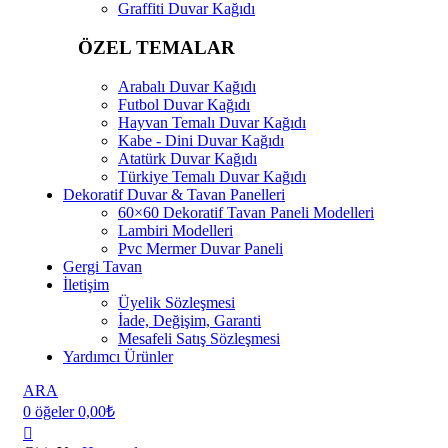
Graffiti Duvar Kağıdı
ÖZEL TEMALAR
Arabalı Duvar Kağıdı
Futbol Duvar Kağıdı
Hayvan Temalı Duvar Kağıdı
Kabe - Dini Duvar Kağıdı
Atatürk Duvar Kağıdı
Türkiye Temalı Duvar Kağıdı
Dekoratif Duvar & Tavan Panelleri
60×60 Dekoratif Tavan Paneli Modelleri
Lambiri Modelleri
Pvc Mermer Duvar Paneli
Gergi Tavan
İletişim
Üyelik Sözleşmesi
İade, Değişim, Garanti
Mesafeli Satış Sözleşmesi
Yardımcı Ürünler
ARA
0
öğeler
0,00
₺