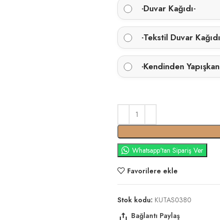
Duvar Kağıdı
-
-
Tekstil Duvar Kağıd
-
Kendinden Yapışkan
-
Whatsapp'tan Sipariş Ver
Favorilere ekle
Stok kodu:
KUTAS0380