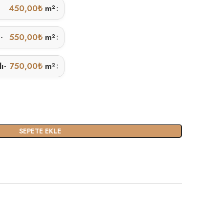
450,00
₺
m²
ı
550,00
₺
m²
-
lı
750,00
₺
m²
-
SEPETE EKLE