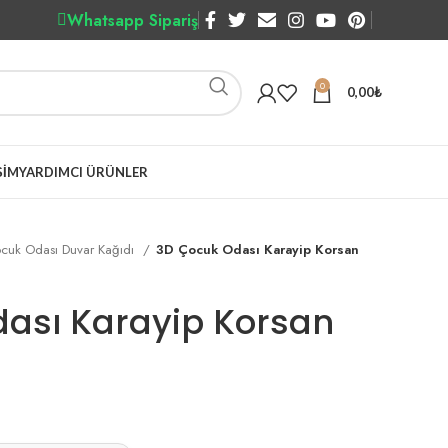
Whatsapp Sipariş
0
0,00
₺
ŞIM
YARDIMCI ÜRÜNLER
cuk Odası Duvar Kağıdı
3D Çocuk Odası Karayip Korsan
ası Karayip Korsan