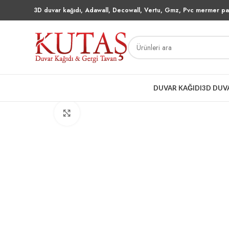
3D duvar kağıdı, Adawall, Decowall, Vertu, Gmz, Pvc mermer pan
DUVAR KAĞIDI
3D DUV
Büyütmek için tıklayın