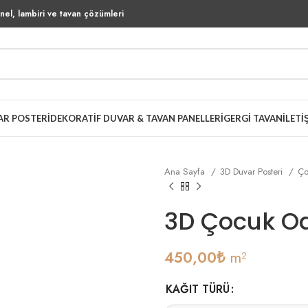
el, lambiri ve tavan çözümleri
AR POSTERI
DEKORATIF DUVAR & TAVAN PANELLERI
GERGI TAVAN
İLETI
Ana Sayfa
3D Duvar Posteri
Ço
3D Çocuk Od
450,00
₺
m²
KAĞIT TÜRÜ