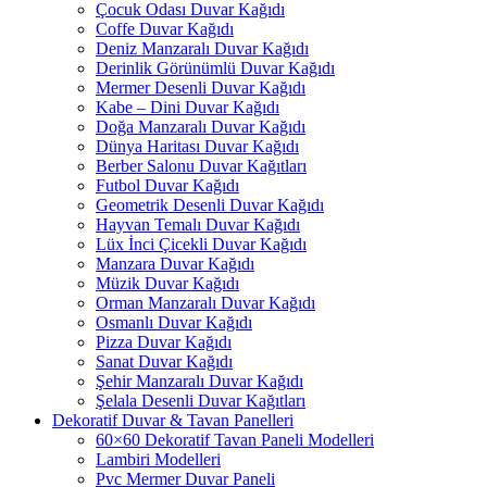
Çocuk Odası Duvar Kağıdı
Coffe Duvar Kağıdı
Deniz Manzaralı Duvar Kağıdı
Derinlik Görünümlü Duvar Kağıdı
Mermer Desenli Duvar Kağıdı
Kabe – Dini Duvar Kağıdı
Doğa Manzaralı Duvar Kağıdı
Dünya Haritası Duvar Kağıdı
Berber Salonu Duvar Kağıtları
Futbol Duvar Kağıdı
Geometrik Desenli Duvar Kağıdı
Hayvan Temalı Duvar Kağıdı
Lüx İnci Çicekli Duvar Kağıdı
Manzara Duvar Kağıdı
Müzik Duvar Kağıdı
Orman Manzaralı Duvar Kağıdı
Osmanlı Duvar Kağıdı
Pizza Duvar Kağıdı
Sanat Duvar Kağıdı
Şehir Manzaralı Duvar Kağıdı
Şelala Desenli Duvar Kağıtları
Dekoratif Duvar & Tavan Panelleri
60×60 Dekoratif Tavan Paneli Modelleri
Lambiri Modelleri
Pvc Mermer Duvar Paneli