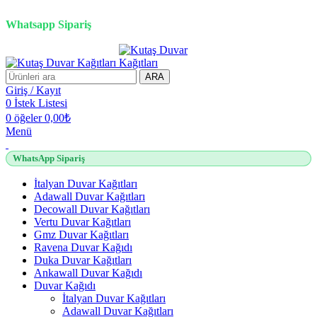
2500 TL üzeri alışverişlerde vade farksız 3 taksit fırsatı!
Whatsapp Sipariş
2500 TL üzeri alışverişlerde vade farksız 3 taksit fırsatı!
ARA
Giriş / Kayıt
0
İstek Listesi
0
öğeler
0,00
₺
Menü
WhatsApp Sipariş
İtalyan Duvar Kağıtları
Adawall Duvar Kağıtları
Decowall Duvar Kağıtları
Vertu Duvar Kağıtları
Gmz Duvar Kağıtları
Ravena Duvar Kağıdı
Duka Duvar Kağıtları
Ankawall Duvar Kağıdı
Duvar Kağıdı
İtalyan Duvar Kağıtları
Adawall Duvar Kağıtları