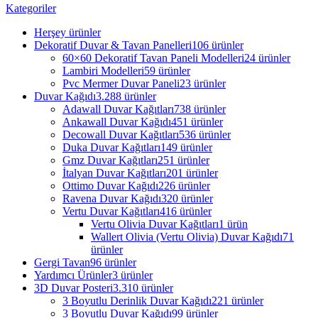
Kategoriler
Herşey
ürünler
Dekoratif Duvar & Tavan Panelleri
106 ürünler
60×60 Dekoratif Tavan Paneli Modelleri
24 ürünler
Lambiri Modelleri
59 ürünler
Pvc Mermer Duvar Paneli
23 ürünler
Duvar Kağıdı
3.288 ürünler
Adawall Duvar Kağıtları
738 ürünler
Ankawall Duvar Kağıdı
451 ürünler
Decowall Duvar Kağıtları
536 ürünler
Duka Duvar Kağıtları
149 ürünler
Gmz Duvar Kağıtları
251 ürünler
İtalyan Duvar Kağıtları
201 ürünler
Ottimo Duvar Kağıdı
226 ürünler
Ravena Duvar Kağıdı
320 ürünler
Vertu Duvar Kağıtları
416 ürünler
Vertu Olivia Duvar Kağıtları
1 ürün
Wallert Olivia (Vertu Olivia) Duvar Kağıdı
71
ürünler
Gergi Tavan
96 ürünler
Yardımcı Ürünler
3 ürünler
3D Duvar Posteri
3.310 ürünler
3 Boyutlu Derinlik Duvar Kağıdı
221 ürünler
3 Boyutlu Duvar Kağıdı
99 ürünler