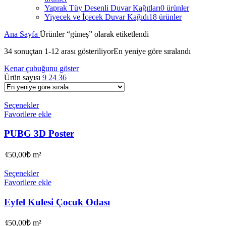
Yaprak Tüy Desenli Duvar Kağıtları
0 ürünler
Yiyecek ve İçecek Duvar Kağıdı
18 ürünler
Ana Sayfa
Ürünler “güneş” olarak etiketlendi
34 sonuçtan 1-12 arası gösteriliyor
En yeniye göre sıralandı
Kenar çubuğunu göster
Ürün sayısı
9
24
36
Seçenekler
Favorilere ekle
PUBG 3D Poster
450,00
₺
m²
Seçenekler
Favorilere ekle
Eyfel Kulesi Çocuk Odası
450,00
₺
m²