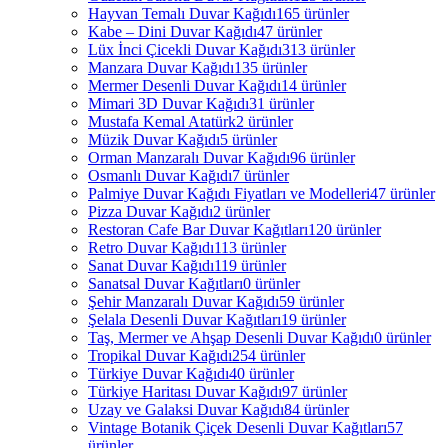
Hayvan Temalı Duvar Kağıdı
165 ürünler
Kabe – Dini Duvar Kağıdı
47 ürünler
Lüx İnci Çicekli Duvar Kağıdı
313 ürünler
Manzara Duvar Kağıdı
135 ürünler
Mermer Desenli Duvar Kağıdı
14 ürünler
Mimari 3D Duvar Kağıdı
31 ürünler
Mustafa Kemal Atatürk
2 ürünler
Müzik Duvar Kağıdı
5 ürünler
Orman Manzaralı Duvar Kağıdı
96 ürünler
Osmanlı Duvar Kağıdı
7 ürünler
Palmiye Duvar Kağıdı Fiyatları ve Modelleri
47 ürünler
Pizza Duvar Kağıdı
2 ürünler
Restoran Cafe Bar Duvar Kağıtları
120 ürünler
Retro Duvar Kağıdı
113 ürünler
Sanat Duvar Kağıdı
119 ürünler
Sanatsal Duvar Kağıtları
0 ürünler
Şehir Manzaralı Duvar Kağıdı
59 ürünler
Şelala Desenli Duvar Kağıtları
19 ürünler
Taş, Mermer ve Ahşap Desenli Duvar Kağıdı
0 ürünler
Tropikal Duvar Kağıdı
254 ürünler
Türkiye Duvar Kağıdı
40 ürünler
Türkiye Haritası Duvar Kağıdı
97 ürünler
Uzay ve Galaksi Duvar Kağıdı
84 ürünler
Vintage Botanik Çiçek Desenli Duvar Kağıtları
57
ürünler