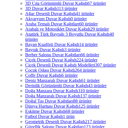
3D Çıta Görünümlü Duvar Kağıdı
67 ürünler
3D Duvar Kağıdı
113 ürünler
Ağaç Desenli Duvar Kağıdı
41 ürünler
Akvaryum Duvar Kağıdı
0 ürünler
Araba Temalı Duvar Kağıtları
60 ürünler
Arabalı ve Motosiklet Duvar Kağıdı
29 ürünler
Atatürk Türk Bayrağı 3 Boyutlu Duvar Kağıdı
40
ürünler
Bayan Kuaförü Duvar Kağıdı
14 ürünler
Bayrak Duvar Kağıdı
3 ürünler
Berber Salonu Duvar Kağıtları
66 ürünler
Çiçek Desenli Duvar Kağıdı
224 ürünler
Çiçek Desenli Duvar Kağıdı Modelleri
307 ürünler
Çocuk Odası Duvar Kağıdı
264 ürünler
Coffe Duvar Kağıdı
6 ürünler
Deniz Manzaralı Duvar Kağıdı
61 ürünler
Derinlik Görünümlü Duvar Kağıdı
43 ürünler
Doğa Manzara Duvar Kağıdı
310 ürünler
Doğa Manzaralı Duvar Kağıdı
137 ürünler
Doğal Taş Duvar Kağıtları
88 ürünler
Dünya Haritası Duvar Kağıdı
125 ürünler
Eskitme Duvar Kağıdı
68 ürünler
Futbol Duvar Kağıdı
1 ürün
Geometrik Desenli Duvar Kağıdı
217 ürünler
Güzellik Salonu Duvar Kağıtları
123 ürünler