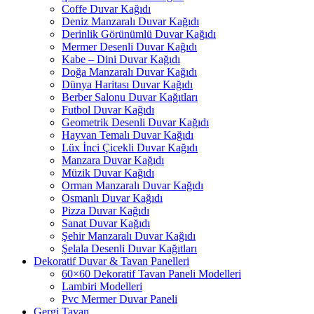
Coffe Duvar Kağıdı
Deniz Manzaralı Duvar Kağıdı
Derinlik Görünümlü Duvar Kağıdı
Mermer Desenli Duvar Kağıdı
Kabe – Dini Duvar Kağıdı
Doğa Manzaralı Duvar Kağıdı
Dünya Haritası Duvar Kağıdı
Berber Salonu Duvar Kağıtları
Futbol Duvar Kağıdı
Geometrik Desenli Duvar Kağıdı
Hayvan Temalı Duvar Kağıdı
Lüx İnci Çicekli Duvar Kağıdı
Manzara Duvar Kağıdı
Müzik Duvar Kağıdı
Orman Manzaralı Duvar Kağıdı
Osmanlı Duvar Kağıdı
Pizza Duvar Kağıdı
Sanat Duvar Kağıdı
Şehir Manzaralı Duvar Kağıdı
Şelala Desenli Duvar Kağıtları
Dekoratif Duvar & Tavan Panelleri
60×60 Dekoratif Tavan Paneli Modelleri
Lambiri Modelleri
Pvc Mermer Duvar Paneli
Gergi Tavan