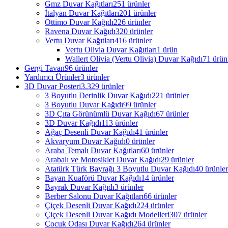
Gmz Duvar Kağıtları
251 ürünler
İtalyan Duvar Kağıtları
201 ürünler
Ottimo Duvar Kağıdı
226 ürünler
Ravena Duvar Kağıdı
320 ürünler
Vertu Duvar Kağıtları
416 ürünler
Vertu Olivia Duvar Kağıtları
1 ürün
Wallert Olivia (Vertu Olivia) Duvar Kağıdı
71 ürün
Gergi Tavan
96 ürünler
Yardımcı Ürünler
3 ürünler
3D Duvar Posteri
3.329 ürünler
3 Boyutlu Derinlik Duvar Kağıdı
221 ürünler
3 Boyutlu Duvar Kağıdı
99 ürünler
3D Çıta Görünümlü Duvar Kağıdı
67 ürünler
3D Duvar Kağıdı
113 ürünler
Ağaç Desenli Duvar Kağıdı
41 ürünler
Akvaryum Duvar Kağıdı
0 ürünler
Araba Temalı Duvar Kağıtları
60 ürünler
Arabalı ve Motosiklet Duvar Kağıdı
29 ürünler
Atatürk Türk Bayrağı 3 Boyutlu Duvar Kağıdı
40 ürünler
Bayan Kuaförü Duvar Kağıdı
14 ürünler
Bayrak Duvar Kağıdı
3 ürünler
Berber Salonu Duvar Kağıtları
66 ürünler
Çiçek Desenli Duvar Kağıdı
224 ürünler
Çiçek Desenli Duvar Kağıdı Modelleri
307 ürünler
Çocuk Odası Duvar Kağıdı
264 ürünler