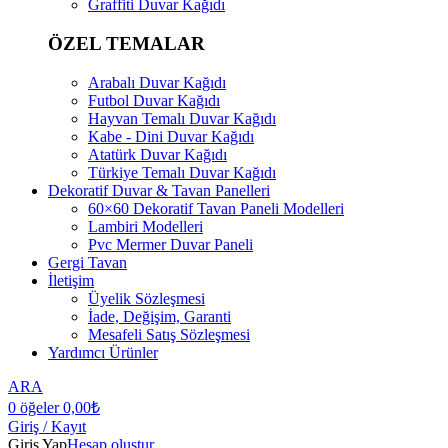
Graffiti Duvar Kağıdı
ÖZEL TEMALAR
Arabalı Duvar Kağıdı
Futbol Duvar Kağıdı
Hayvan Temalı Duvar Kağıdı
Kabe - Dini Duvar Kağıdı
Atatürk Duvar Kağıdı
Türkiye Temalı Duvar Kağıdı
Dekoratif Duvar & Tavan Panelleri
60×60 Dekoratif Tavan Paneli Modelleri
Lambiri Modelleri
Pvc Mermer Duvar Paneli
Gergi Tavan
İletişim
Üyelik Sözleşmesi
İade, Değişim, Garanti
Mesafeli Satış Sözleşmesi
Yardımcı Ürünler
ARA
0
öğeler
0,00
₺
Giriş / Kayıt
Giriş Yap
Hesap oluştur