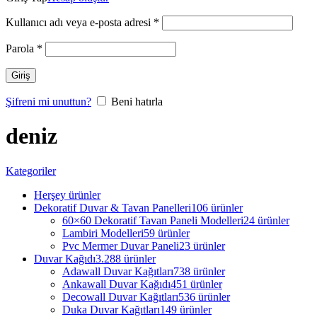
Kullanıcı adı veya e-posta adresi
*
Parola
*
Giriş
Şifreni mi unuttun?
Beni hatırla
deniz
Kategoriler
Herşey
ürünler
Dekoratif Duvar & Tavan Panelleri
106 ürünler
60×60 Dekoratif Tavan Paneli Modelleri
24 ürünler
Lambiri Modelleri
59 ürünler
Pvc Mermer Duvar Paneli
23 ürünler
Duvar Kağıdı
3.288 ürünler
Adawall Duvar Kağıtları
738 ürünler
Ankawall Duvar Kağıdı
451 ürünler
Decowall Duvar Kağıtları
536 ürünler
Duka Duvar Kağıtları
149 ürünler