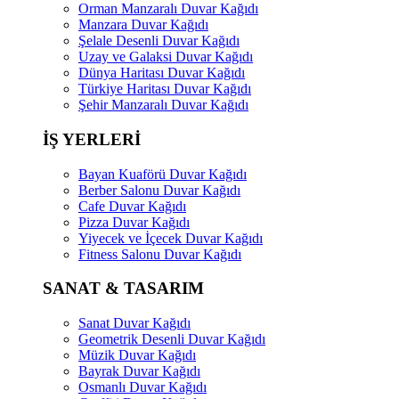
Orman Manzaralı Duvar Kağıdı
Manzara Duvar Kağıdı
Şelale Desenli Duvar Kağıdı
Uzay ve Galaksi Duvar Kağıdı
Dünya Haritası Duvar Kağıdı
Türkiye Haritası Duvar Kağıdı
Şehir Manzaralı Duvar Kağıdı
İŞ YERLERİ
Bayan Kuaförü Duvar Kağıdı
Berber Salonu Duvar Kağıdı
Cafe Duvar Kağıdı
Pizza Duvar Kağıdı
Yiyecek ve İçecek Duvar Kağıdı
Fitness Salonu Duvar Kağıdı
SANAT & TASARIM
Sanat Duvar Kağıdı
Geometrik Desenli Duvar Kağıdı
Müzik Duvar Kağıdı
Bayrak Duvar Kağıdı
Osmanlı Duvar Kağıdı