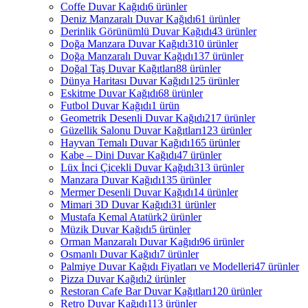
Coffe Duvar Kağıdı
6 ürünler
Deniz Manzaralı Duvar Kağıdı
61 ürünler
Derinlik Görünümlü Duvar Kağıdı
43 ürünler
Doğa Manzara Duvar Kağıdı
310 ürünler
Doğa Manzaralı Duvar Kağıdı
137 ürünler
Doğal Taş Duvar Kağıtları
88 ürünler
Dünya Haritası Duvar Kağıdı
125 ürünler
Eskitme Duvar Kağıdı
68 ürünler
Futbol Duvar Kağıdı
1 ürün
Geometrik Desenli Duvar Kağıdı
217 ürünler
Güzellik Salonu Duvar Kağıtları
123 ürünler
Hayvan Temalı Duvar Kağıdı
165 ürünler
Kabe – Dini Duvar Kağıdı
47 ürünler
Lüx İnci Çicekli Duvar Kağıdı
313 ürünler
Manzara Duvar Kağıdı
135 ürünler
Mermer Desenli Duvar Kağıdı
14 ürünler
Mimari 3D Duvar Kağıdı
31 ürünler
Mustafa Kemal Atatürk
2 ürünler
Müzik Duvar Kağıdı
5 ürünler
Orman Manzaralı Duvar Kağıdı
96 ürünler
Osmanlı Duvar Kağıdı
7 ürünler
Palmiye Duvar Kağıdı Fiyatları ve Modelleri
47 ürünler
Pizza Duvar Kağıdı
2 ürünler
Restoran Cafe Bar Duvar Kağıtları
120 ürünler
Retro Duvar Kağıdı
113 ürünler