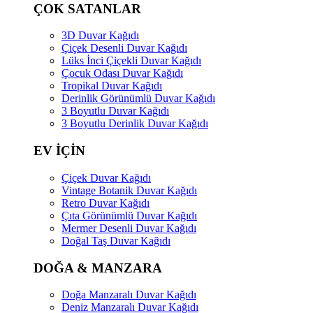
ÇOK SATANLAR
3D Duvar Kağıdı
Çiçek Desenli Duvar Kağıdı
Lüks İnci Çiçekli Duvar Kağıdı
Çocuk Odası Duvar Kağıdı
Tropikal Duvar Kağıdı
Derinlik Görünümlü Duvar Kağıdı
3 Boyutlu Duvar Kağıdı
3 Boyutlu Derinlik Duvar Kağıdı
EV İÇİN
Çiçek Duvar Kağıdı
Vintage Botanik Duvar Kağıdı
Retro Duvar Kağıdı
Çıta Görünümlü Duvar Kağıdı
Mermer Desenli Duvar Kağıdı
Doğal Taş Duvar Kağıdı
DOĞA & MANZARA
Doğa Manzaralı Duvar Kağıdı
Deniz Manzaralı Duvar Kağıdı