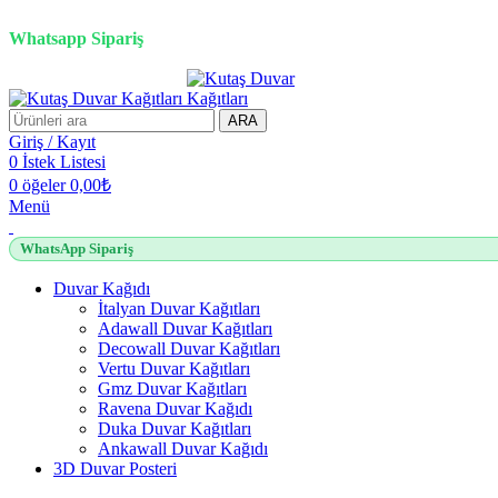
3D duvar kağıdı, Adawall, Decowall, Vertu, Gmz, Pvc mermer pan
Whatsapp Sipariş
ARA
Giriş / Kayıt
0
İstek Listesi
0
öğeler
0,00
₺
Menü
WhatsApp Sipariş
Duvar Kağıdı
İtalyan Duvar Kağıtları
Adawall Duvar Kağıtları
Decowall Duvar Kağıtları
Vertu Duvar Kağıtları
Gmz Duvar Kağıtları
Ravena Duvar Kağıdı
Duka Duvar Kağıtları
Ankawall Duvar Kağıdı
3D Duvar Posteri