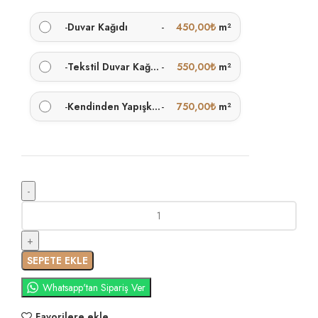
-
Duvar Kağıdı
-
450,00
₺
m²
-
Tekstil Duvar Kağıdı
-
550,00
₺
m²
-
Kendinden Yapışkanlı
-
750,00
₺
m²
SEPETE EKLE
Whatsapp'tan Sipariş Ver
Favorilere ekle