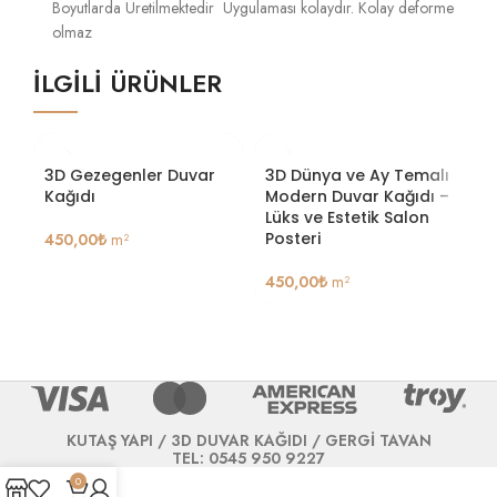
Boyutlarda Üretilmektedir Uygulaması kolaydır. Kolay deforme
olmaz
İLGILI ÜRÜNLER
3D Gezegenler Duvar
3D Dünya ve Ay Temalı
K
Kağıdı
Modern Duvar Kağıdı –
K
Lüks ve Estetik Salon
Posteri
450,00
₺
m²
4
450,00
₺
m²
KUTAŞ YAPI / 3D DUVAR KAĞIDI / GERGİ TAVAN
TEL: 0545 950 9227
0