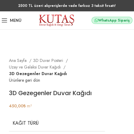
2500 TL üzeri alışverişlerde vade farksız 3 taksit fırsatı!
WhatsApp Sipariş
MENÜ
Büyütmek için tıklayın
Ana Sayfa
3D Duvar Posteri
Uzay ve Galaksi Duvar Kağıdı
3D Gezegenler Duvar Kağıdı
Ürünlere geri dön
3D Gezegenler Duvar Kağıdı
450,00
₺
m²
KAĞIT TÜRÜ