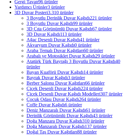
Gergi Tavan
96 ürünler
Yardımcı Ürünler
3 ürünler
3D Duvar Posteri
3.310 ürünler
3 Boyutlu Derinlik Duvar Kağıdı
221 ürünler
3 Boyutlu Duvar Kağıdı
99 ürünler
3D Çıta Görünümlü Duvar Kağıdı
67 ürünler
3D Duvar Kağıdı
113 ürünler
Ağaç Desenli Duvar Kağıdı
41 ürünler
Akvaryum Duvar Kağıdı
0 ürünler
Araba Temalı Duvar Kağıtları
60 ürünler
Arabalı ve Motosiklet Duvar Kağıdı
29 ürünler
Atatürk Türk Bayrağı 3 Boyutlu Duvar Kağıdı
40
ürünler
Bayan Kuaförü Duvar Kağıdı
14 ürünler
Bayrak Duvar Kağıdı
3 ürünler
Berber Salonu Duvar Kağıtları
66 ürünler
Çiçek Desenli Duvar Kağıdı
224 ürünler
Çiçek Desenli Duvar Kağıdı Modelleri
307 ürünler
Çocuk Odası Duvar Kağıdı
264 ürünler
Coffe Duvar Kağıdı
6 ürünler
Deniz Manzaralı Duvar Kağıdı
61 ürünler
Derinlik Görünümlü Duvar Kağıdı
43 ürünler
Doğa Manzara Duvar Kağıdı
310 ürünler
Doğa Manzaralı Duvar Kağıdı
137 ürünler
Doğal Taş Duvar Kağıtları
88 ürünler