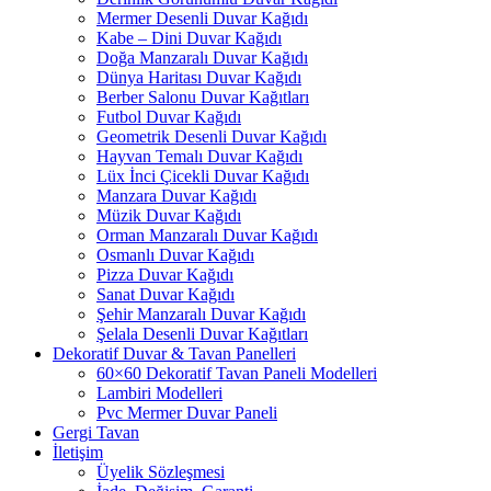
Mermer Desenli Duvar Kağıdı
Kabe – Dini Duvar Kağıdı
Doğa Manzaralı Duvar Kağıdı
Dünya Haritası Duvar Kağıdı
Berber Salonu Duvar Kağıtları
Futbol Duvar Kağıdı
Geometrik Desenli Duvar Kağıdı
Hayvan Temalı Duvar Kağıdı
Lüx İnci Çicekli Duvar Kağıdı
Manzara Duvar Kağıdı
Müzik Duvar Kağıdı
Orman Manzaralı Duvar Kağıdı
Osmanlı Duvar Kağıdı
Pizza Duvar Kağıdı
Sanat Duvar Kağıdı
Şehir Manzaralı Duvar Kağıdı
Şelala Desenli Duvar Kağıtları
Dekoratif Duvar & Tavan Panelleri
60×60 Dekoratif Tavan Paneli Modelleri
Lambiri Modelleri
Pvc Mermer Duvar Paneli
Gergi Tavan
İletişim
Üyelik Sözleşmesi