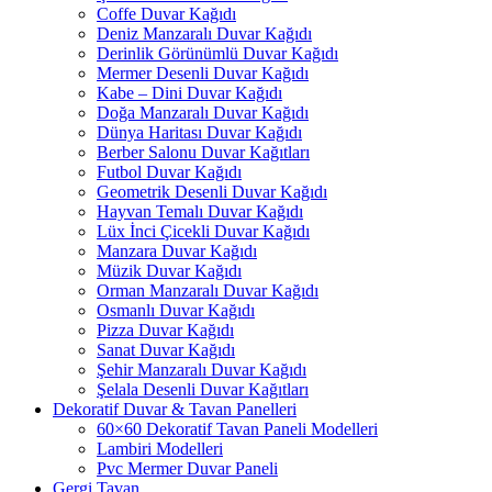
Coffe Duvar Kağıdı
Deniz Manzaralı Duvar Kağıdı
Derinlik Görünümlü Duvar Kağıdı
Mermer Desenli Duvar Kağıdı
Kabe – Dini Duvar Kağıdı
Doğa Manzaralı Duvar Kağıdı
Dünya Haritası Duvar Kağıdı
Berber Salonu Duvar Kağıtları
Futbol Duvar Kağıdı
Geometrik Desenli Duvar Kağıdı
Hayvan Temalı Duvar Kağıdı
Lüx İnci Çicekli Duvar Kağıdı
Manzara Duvar Kağıdı
Müzik Duvar Kağıdı
Orman Manzaralı Duvar Kağıdı
Osmanlı Duvar Kağıdı
Pizza Duvar Kağıdı
Sanat Duvar Kağıdı
Şehir Manzaralı Duvar Kağıdı
Şelala Desenli Duvar Kağıtları
Dekoratif Duvar & Tavan Panelleri
60×60 Dekoratif Tavan Paneli Modelleri
Lambiri Modelleri
Pvc Mermer Duvar Paneli
Gergi Tavan