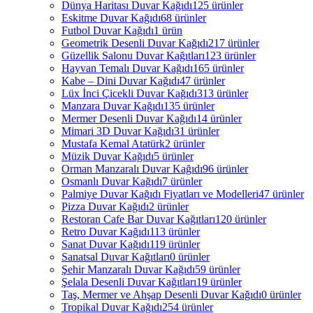
Dünya Haritası Duvar Kağıdı
125 ürünler
Eskitme Duvar Kağıdı
68 ürünler
Futbol Duvar Kağıdı
1 ürün
Geometrik Desenli Duvar Kağıdı
217 ürünler
Güzellik Salonu Duvar Kağıtları
123 ürünler
Hayvan Temalı Duvar Kağıdı
165 ürünler
Kabe – Dini Duvar Kağıdı
47 ürünler
Lüx İnci Çicekli Duvar Kağıdı
313 ürünler
Manzara Duvar Kağıdı
135 ürünler
Mermer Desenli Duvar Kağıdı
14 ürünler
Mimari 3D Duvar Kağıdı
31 ürünler
Mustafa Kemal Atatürk
2 ürünler
Müzik Duvar Kağıdı
5 ürünler
Orman Manzaralı Duvar Kağıdı
96 ürünler
Osmanlı Duvar Kağıdı
7 ürünler
Palmiye Duvar Kağıdı Fiyatları ve Modelleri
47 ürünler
Pizza Duvar Kağıdı
2 ürünler
Restoran Cafe Bar Duvar Kağıtları
120 ürünler
Retro Duvar Kağıdı
113 ürünler
Sanat Duvar Kağıdı
119 ürünler
Sanatsal Duvar Kağıtları
0 ürünler
Şehir Manzaralı Duvar Kağıdı
59 ürünler
Şelala Desenli Duvar Kağıtları
19 ürünler
Taş, Mermer ve Ahşap Desenli Duvar Kağıdı
0 ürünler
Tropikal Duvar Kağıdı
254 ürünler