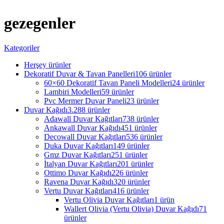
gezegenler
Kategoriler
Herşey
ürünler
Dekoratif Duvar & Tavan Panelleri
106 ürünler
60×60 Dekoratif Tavan Paneli Modelleri
24 ürünler
Lambiri Modelleri
59 ürünler
Pvc Mermer Duvar Paneli
23 ürünler
Duvar Kağıdı
3.288 ürünler
Adawall Duvar Kağıtları
738 ürünler
Ankawall Duvar Kağıdı
451 ürünler
Decowall Duvar Kağıtları
536 ürünler
Duka Duvar Kağıtları
149 ürünler
Gmz Duvar Kağıtları
251 ürünler
İtalyan Duvar Kağıtları
201 ürünler
Ottimo Duvar Kağıdı
226 ürünler
Ravena Duvar Kağıdı
320 ürünler
Vertu Duvar Kağıtları
416 ürünler
Vertu Olivia Duvar Kağıtları
1 ürün
Wallert Olivia (Vertu Olivia) Duvar Kağıdı
71
ürünler