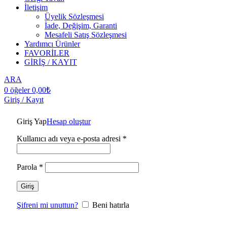
İletişim
Üyelik Sözleşmesi
İade, Değişim, Garanti
Mesafeli Satış Sözleşmesi
Yardımcı Ürünler
FAVORİLER
GİRİŞ / KAYIT
ARA
0
öğeler
0,00
₺
Giriş / Kayıt
Giriş Yap
Hesap oluştur
Kullanıcı adı veya e-posta adresi
*
Parola
*
Giriş
Şifreni mi unuttun?
Beni hatırla