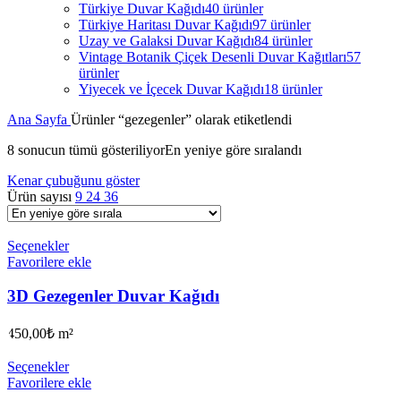
Türkiye Duvar Kağıdı
40 ürünler
Türkiye Haritası Duvar Kağıdı
97 ürünler
Uzay ve Galaksi Duvar Kağıdı
84 ürünler
Vintage Botanik Çiçek Desenli Duvar Kağıtları
57
ürünler
Yiyecek ve İçecek Duvar Kağıdı
18 ürünler
Ana Sayfa
Ürünler “gezegenler” olarak etiketlendi
8 sonucun tümü gösteriliyor
En yeniye göre sıralandı
Kenar çubuğunu göster
Ürün sayısı
9
24
36
Seçenekler
Favorilere ekle
3D Gezegenler Duvar Kağıdı
450,00
₺
m²
Seçenekler
Favorilere ekle