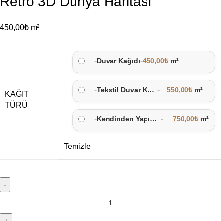
Retro 3D Dünya Haritası
450,00
₺
m²
-
-
Duvar Kağıdı
450,00
₺
m²
-
-
Tekstil Duvar Kağıdı
550,00
₺
m²
KAĞIT
TÜRÜ
-
-
Kendinden Yapışkanlı
750,00
₺
m²
Temizle