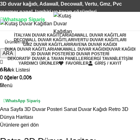
3D duvar kağıdı, Adawall, Decowall, Vertu, Gmz, Pvc
mermer panel, lambiri ve tavan çözümleri
Whatsapp Sipariş
2500 TL üzeri alışverişlerde vade farksız 3 taksit fırsatı!
İTALYAN DUVAR KAĞITLARI
ADAWALL DUVAR KAĞITLARI
DECOWALL DUVAR KAĞITLARI
VERTU DUVAR KAĞITLARI
GMZ DUVAR KAĞITLARI
RAVENA DUVAR KAĞIDI
DUKA DUVAR KAĞITLARI
ANKAWALL DUVAR KAĞIDI
DUVAR KAĞIDI
ARA
3D DUVAR POSTERI
3D DUVAR POSTERI
DEKORATIF DUVAR & TAVAN PANELLERI
GERGI TAVAN
İLETIŞIM
YARDIMCI ÜRÜNLER
FAVORİLER
GİRİŞ / KAYIT
ARA
0
İstek Listesi
0
öğeler
0,00
₺
0
öğeler
0,00
₺
Menü
WhatsApp Sipariş
Büyütmek için tıklayın
Ana Sayfa
3D Duvar Posteri
Sanat Duvar Kağıdı
Retro 3D
Dünya Haritası
Ürünlere geri dön