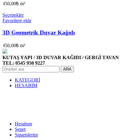
450,00
₺
m²
Seçenekler
Favorilere ekle
3D Geometrik Duvar Kağıdı
450,00
₺
m²
KUTAŞ YAPI / 3D DUVAR KAĞIDI / GERGİ TAVAN
TEL: 0545 950 9227
ARA
KATEGORİ
HESABIM
Hesabım
Sepet
Siparişlerim