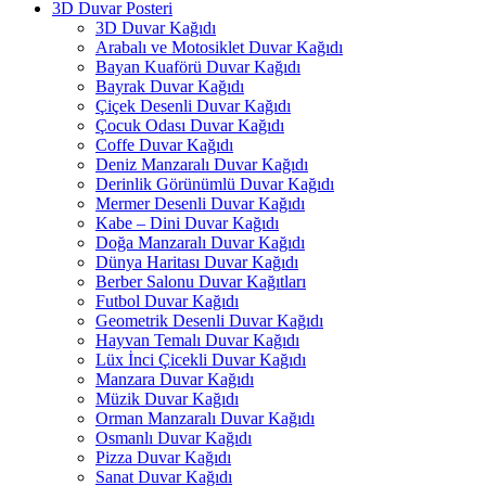
3D Duvar Posteri
3D Duvar Kağıdı
Arabalı ve Motosiklet Duvar Kağıdı
Bayan Kuaförü Duvar Kağıdı
Bayrak Duvar Kağıdı
Çiçek Desenli Duvar Kağıdı
Çocuk Odası Duvar Kağıdı
Coffe Duvar Kağıdı
Deniz Manzaralı Duvar Kağıdı
Derinlik Görünümlü Duvar Kağıdı
Mermer Desenli Duvar Kağıdı
Kabe – Dini Duvar Kağıdı
Doğa Manzaralı Duvar Kağıdı
Dünya Haritası Duvar Kağıdı
Berber Salonu Duvar Kağıtları
Futbol Duvar Kağıdı
Geometrik Desenli Duvar Kağıdı
Hayvan Temalı Duvar Kağıdı
Lüx İnci Çicekli Duvar Kağıdı
Manzara Duvar Kağıdı
Müzik Duvar Kağıdı
Orman Manzaralı Duvar Kağıdı
Osmanlı Duvar Kağıdı
Pizza Duvar Kağıdı
Sanat Duvar Kağıdı