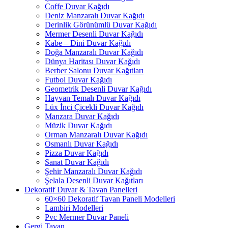
Coffe Duvar Kağıdı
Deniz Manzaralı Duvar Kağıdı
Derinlik Görünümlü Duvar Kağıdı
Mermer Desenli Duvar Kağıdı
Kabe – Dini Duvar Kağıdı
Doğa Manzaralı Duvar Kağıdı
Dünya Haritası Duvar Kağıdı
Berber Salonu Duvar Kağıtları
Futbol Duvar Kağıdı
Geometrik Desenli Duvar Kağıdı
Hayvan Temalı Duvar Kağıdı
Lüx İnci Çicekli Duvar Kağıdı
Manzara Duvar Kağıdı
Müzik Duvar Kağıdı
Orman Manzaralı Duvar Kağıdı
Osmanlı Duvar Kağıdı
Pizza Duvar Kağıdı
Sanat Duvar Kağıdı
Şehir Manzaralı Duvar Kağıdı
Şelala Desenli Duvar Kağıtları
Dekoratif Duvar & Tavan Panelleri
60×60 Dekoratif Tavan Paneli Modelleri
Lambiri Modelleri
Pvc Mermer Duvar Paneli
Gergi Tavan