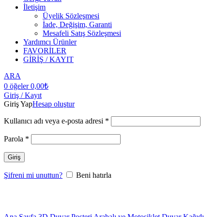
İletişim
Üyelik Sözleşmesi
İade, Değişim, Garanti
Mesafeli Satış Sözleşmesi
Yardımcı Ürünler
FAVORİLER
GİRİŞ / KAYIT
ARA
0
öğeler
0,00
₺
Giriş / Kayıt
Giriş Yap
Hesap oluştur
Kullanıcı adı veya e-posta adresi
*
Parola
*
Giriş
Şifreni mi unuttun?
Beni hatırla
Büyütmek için tıklayın
Ana Sayfa
3D Duvar Posteri
Arabalı ve Motosiklet Duvar Kağıdı