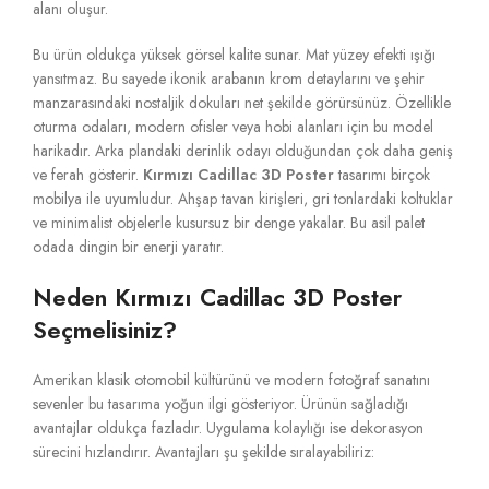
alanı oluşur.
Bu ürün oldukça yüksek görsel kalite sunar. Mat yüzey efekti ışığı
yansıtmaz. Bu sayede ikonik arabanın krom detaylarını ve şehir
manzarasındaki nostaljik dokuları net şekilde görürsünüz. Özellikle
oturma odaları, modern ofisler veya hobi alanları için bu model
harikadır. Arka plandaki derinlik odayı olduğundan çok daha geniş
ve ferah gösterir.
Kırmızı Cadillac 3D Poster
tasarımı birçok
mobilya ile uyumludur. Ahşap tavan kirişleri, gri tonlardaki koltuklar
ve minimalist objelerle kusursuz bir denge yakalar. Bu asil palet
odada dingin bir enerji yaratır.
Neden Kırmızı Cadillac 3D Poster
Seçmelisiniz?
Amerikan klasik otomobil kültürünü ve modern fotoğraf sanatını
sevenler bu tasarıma yoğun ilgi gösteriyor. Ürünün sağladığı
avantajlar oldukça fazladır. Uygulama kolaylığı ise dekorasyon
sürecini hızlandırır. Avantajları şu şekilde sıralayabiliriz: