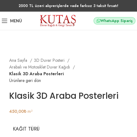
2500 TL üzeri alışverişlerde vade farksız 3 taksit fırsatı!
WhatsApp Sipariş
MENÜ
Büyütmek için tıklayın
Ana Sayfa
3D Duvar Posteri
Arabalı ve Motosiklet Duvar Kağıdı
Klasik 3D Araba Posterleri
Ürünlere geri dön
Klasik 3D Araba Posterleri
450,00
₺
m²
KAĞIT TÜRÜ