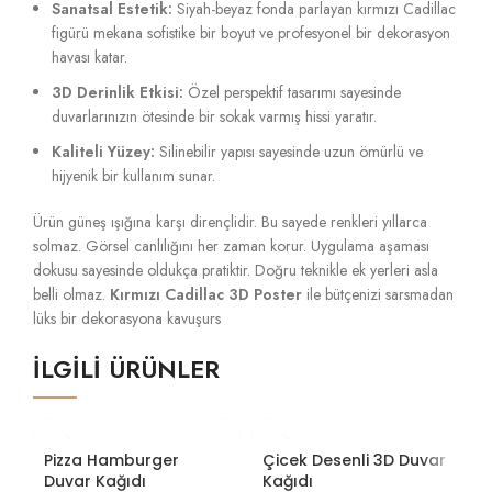
Sanatsal Estetik:
Siyah-beyaz fonda parlayan kırmızı Cadillac
figürü mekana sofistike bir boyut ve profesyonel bir dekorasyon
havası katar.
3D Derinlik Etkisi:
Özel perspektif tasarımı sayesinde
duvarlarınızın ötesinde bir sokak varmış hissi yaratır.
Kaliteli Yüzey:
Silinebilir yapısı sayesinde uzun ömürlü ve
hijyenik bir kullanım sunar.
Ürün güneş ışığına karşı dirençlidir. Bu sayede renkleri yıllarca
solmaz. Görsel canlılığını her zaman korur. Uygulama aşaması
dokusu sayesinde oldukça pratiktir. Doğru teknikle ek yerleri asla
belli olmaz.
Kırmızı Cadillac 3D Poster
ile bütçenizi sarsmadan
lüks bir dekorasyona kavuşurs
İLGILI ÜRÜNLER
Pizza Hamburger
Çicek Desenli 3D Duvar
K
Duvar Kağıdı
Kağıdı