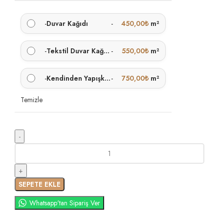
-
Duvar Kağıdı
-
450,00
₺
m²
-
Tekstil Duvar Kağıdı
-
550,00
₺
m²
-
Kendinden Yapışkanlı
-
750,00
₺
m²
Temizle
SEPETE EKLE
Whatsapp'tan Sipariş Ver