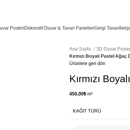
 tavan çözümleri
var Posteri
Dekoratif Duvar & Tavan Panelleri
Gergi Tavan
İletiş
Ana Sayfa
3D Duvar Poste
Kırmızı Boyalı Pastel Ağaç 
Ürünlere geri dön
Kırmızı Boyal
450,00
₺
m²
KAĞIT TÜRÜ