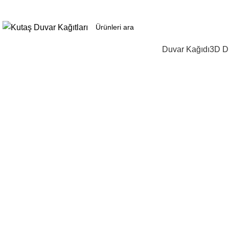
3D duvar kağıdı, Adawall, Decowall, Vertu, Gmz, Pvc mermer panel, lambiri ve
Duvar Kağıdı
3D Du
Büyütmek için tıklayın