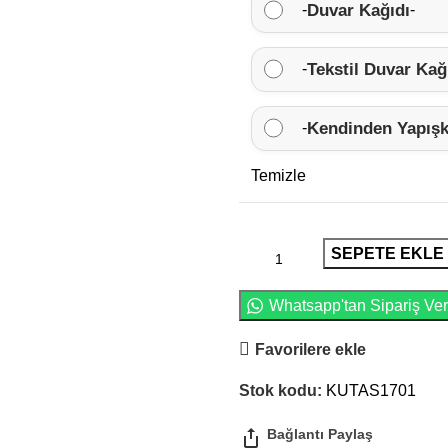
Duvar Kağıdı
-
-
Tekstil Duvar Kağ
-
Kendinden Yapışk
-
Temizle
SEPETE EKLE
Whatsapp'tan Sipariş Ver
Favorilere ekle
Stok kodu:
KUTAS1701