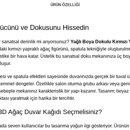
ÜRÜN ÖZELLIĞI
Gücünü ve Dokusunu Hissedin
 sanatsal derinlik mi arıyorsunuz?
Yağlı Boya Dokulu Kırmızı 
 kırmızı yapraklı ağaç figürünü, spatula tekniğiyle oluşturulmuş b
stike bir hava katar. Üstelik bu sanatsal doku mekanınıza üç boyu
luşur.
si ve spatula efektleri sayesinde duvarınızda gerçek bir tuval üz
emmel dengeler. Özellikle salon oturma grubu arkası veya geniş k
 sebeple mekanınız karakteristik bir yapı kazanır. Tasarım; beyaz
sı yaratmak için harika bir tercihtir.
 3D Ağaç Duvar Kağıdı Seçmelisiniz?
 seven kullanıcılar bu tasarıma yoğun ilgi gösteriyor. Ürünün s