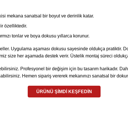
i mekana sanatsal bir boyut ve derinlik katar.
r özelliktedir.
ırmızı tonlar ve boya dokusu yıllarca korunur.
ller. Uygulama aşaması dokusu sayesinde oldukça pratiktir. Doğr
z size her aşamada destek verir. Üstelik montaj süreci oldukça h
lirsiniz. Profesyonel bir değişim için bu tasarım harikadır.
Dahi
labilirsiniz. Hemen sipariş vererek mekanınızı sanatsal bir doku
ÜRÜNÜ ŞİMDİ KEŞFEDİN