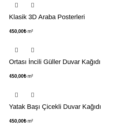
Klasik 3D Araba Posterleri
450,00
₺
m²
Ortası İncili Güller Duvar Kağıdı
450,00
₺
m²
Yatak Başı Çicekli Duvar Kağıdı
450,00
₺
m²