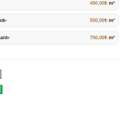
450,00
₺
m²
ıdı
550,00
₺
m²
-
anlı
750,00
₺
m²
-