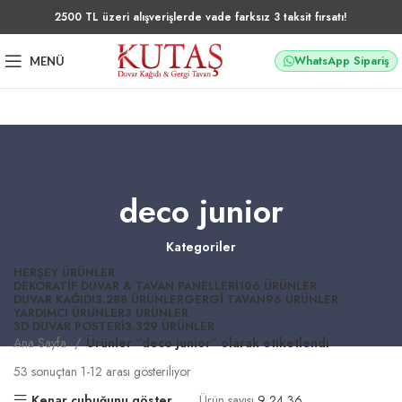
2500 TL üzeri alışverişlerde vade farksız 3 taksit fırsatı!
WhatsApp Sipariş
MENÜ
deco junior
Kategoriler
HERŞEY
ÜRÜNLER
DEKORATIF DUVAR & TAVAN PANELLERI
106 ÜRÜNLER
DUVAR KAĞIDI
3.288 ÜRÜNLER
GERGI TAVAN
96 ÜRÜNLER
YARDIMCI ÜRÜNLER
3 ÜRÜNLER
3D DUVAR POSTERI
3.329 ÜRÜNLER
Ana Sayfa
Ürünler “deco junior” olarak etiketlendi
53 sonuçtan 1-12 arası gösteriliyor
Kenar çubuğunu göster
Ürün sayısı
9
24
36