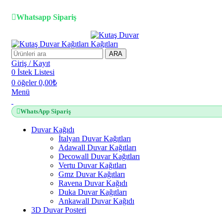
3D duvar kağıdı, Adawall, Decowall, Vertu, Gmz, Pvc mermer 
Whatsapp Sipariş
ARA
Giriş / Kayıt
0
İstek Listesi
0
öğeler
0,00
₺
Menü
WhatsApp Sipariş
Duvar Kağıdı
İtalyan Duvar Kağıtları
Adawall Duvar Kağıtları
Decowall Duvar Kağıtları
Vertu Duvar Kağıtları
Gmz Duvar Kağıtları
Ravena Duvar Kağıdı
Duka Duvar Kağıtları
Ankawall Duvar Kağıdı
3D Duvar Posteri