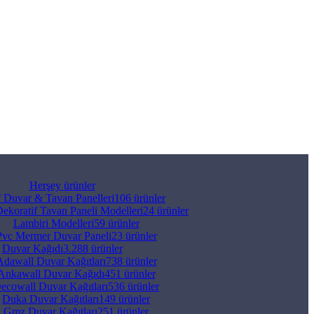
Herşey
ürünler
f Duvar & Tavan Panelleri
106 ürünler
ekoratif Tavan Paneli Modelleri
24 ürünler
Lambiri Modelleri
59 ürünler
Pvc Mermer Duvar Paneli
23 ürünler
Duvar Kağıdı
3.288 ürünler
Adawall Duvar Kağıtları
738 ürünler
Ankawall Duvar Kağıdı
451 ürünler
ecowall Duvar Kağıtları
536 ürünler
Duka Duvar Kağıtları
149 ürünler
Gmz Duvar Kağıtları
251 ürünler