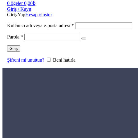
0
öğeler
0,00
₺
Giriş / Kayıt
Giriş Yap
Hesap oluştur
Kullanıcı adı veya e-posta adresi
*
Parola
*
Giriş
Şifreni mi unuttun?
Beni hatırla