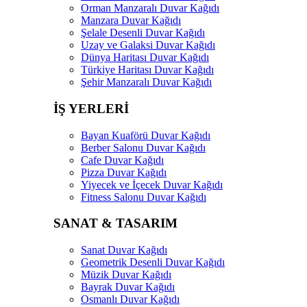
Orman Manzaralı Duvar Kağıdı
Manzara Duvar Kağıdı
Şelale Desenli Duvar Kağıdı
Uzay ve Galaksi Duvar Kağıdı
Dünya Haritası Duvar Kağıdı
Türkiye Haritası Duvar Kağıdı
Şehir Manzaralı Duvar Kağıdı
İŞ YERLERİ
Bayan Kuaförü Duvar Kağıdı
Berber Salonu Duvar Kağıdı
Cafe Duvar Kağıdı
Pizza Duvar Kağıdı
Yiyecek ve İçecek Duvar Kağıdı
Fitness Salonu Duvar Kağıdı
SANAT & TASARIM
Sanat Duvar Kağıdı
Geometrik Desenli Duvar Kağıdı
Müzik Duvar Kağıdı
Bayrak Duvar Kağıdı
Osmanlı Duvar Kağıdı