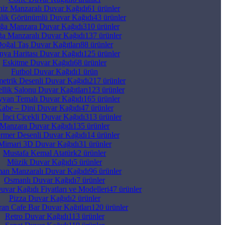
iz Manzaralı Duvar Kağıdı
61 ürünler
nlik Görünümlü Duvar Kağıdı
43 ürünler
ğa Manzara Duvar Kağıdı
310 ürünler
a Manzaralı Duvar Kağıdı
137 ürünler
oğal Taş Duvar Kağıtları
88 ürünler
ya Haritası Duvar Kağıdı
125 ürünler
Eskitme Duvar Kağıdı
68 ürünler
Futbol Duvar Kağıdı
1 ürün
etrik Desenli Duvar Kağıdı
217 ürünler
llik Salonu Duvar Kağıtları
123 ürünler
van Temalı Duvar Kağıdı
165 ürünler
abe – Dini Duvar Kağıdı
47 ürünler
 İnci Çicekli Duvar Kağıdı
313 ürünler
Manzara Duvar Kağıdı
135 ürünler
rmer Desenli Duvar Kağıdı
14 ürünler
Mimari 3D Duvar Kağıdı
31 ürünler
Mustafa Kemal Atatürk
2 ürünler
Müzik Duvar Kağıdı
5 ürünler
an Manzaralı Duvar Kağıdı
96 ürünler
Osmanlı Duvar Kağıdı
7 ürünler
uvar Kağıdı Fiyatları ve Modelleri
47 ürünler
Pizza Duvar Kağıdı
2 ürünler
ran Cafe Bar Duvar Kağıtları
120 ürünler
Retro Duvar Kağıdı
113 ürünler