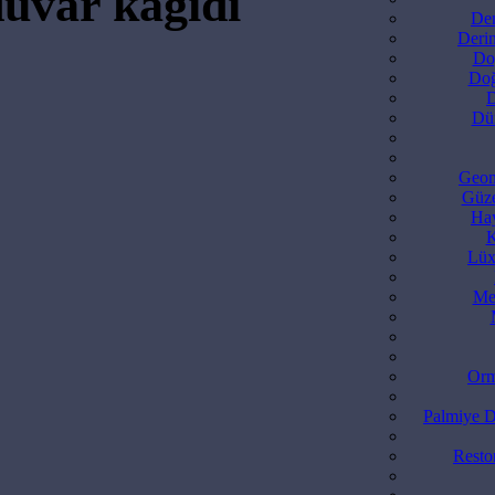
duvar kağıdı
Den
Deri
Do
Doğ
D
Dün
Geom
Güze
Hay
K
Lüx
Me
Orm
Palmiye D
Resto