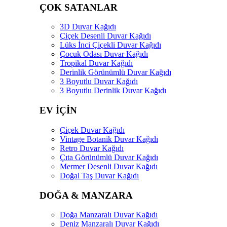
ÇOK SATANLAR
3D Duvar Kağıdı
Çiçek Desenli Duvar Kağıdı
Lüks İnci Çiçekli Duvar Kağıdı
Çocuk Odası Duvar Kağıdı
Tropikal Duvar Kağıdı
Derinlik Görünümlü Duvar Kağıdı
3 Boyutlu Duvar Kağıdı
3 Boyutlu Derinlik Duvar Kağıdı
EV İÇİN
Çiçek Duvar Kağıdı
Vintage Botanik Duvar Kağıdı
Retro Duvar Kağıdı
Çıta Görünümlü Duvar Kağıdı
Mermer Desenli Duvar Kağıdı
Doğal Taş Duvar Kağıdı
DOĞA & MANZARA
Doğa Manzaralı Duvar Kağıdı
Deniz Manzaralı Duvar Kağıdı