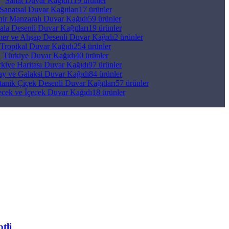
Sanat Duvar Kağıdı
119 ürünler
Sanatsal Duvar Kağıtları
17 ürünler
hir Manzaralı Duvar Kağıdı
59 ürünler
ala Desenli Duvar Kağıtları
19 ürünler
er ve Ahşap Desenli Duvar Kağıdı
2 ürünler
Tropikal Duvar Kağıdı
254 ürünler
Türkiye Duvar Kağıdı
40 ürünler
kiye Haritası Duvar Kağıdı
97 ürünler
y ve Galaksi Duvar Kağıdı
84 ürünler
anik Çiçek Desenli Duvar Kağıtları
57 ürünler
ecek ve İçecek Duvar Kağıdı
18 ürünler
tli