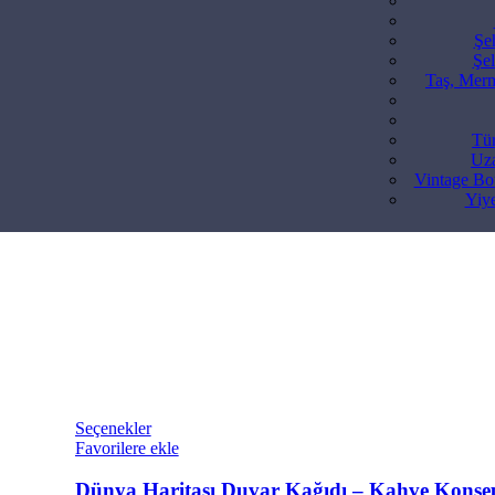
Şe
Şel
Taş, Merm
Tür
Uza
Vintage Bot
Yiy
Seçenekler
Favorilere ekle
Dünya Haritası Duvar Kağıdı – Kahve Konsep