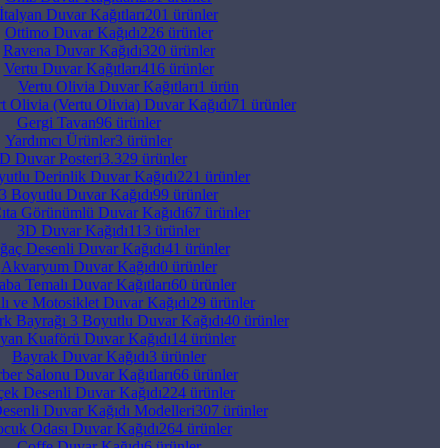
İtalyan Duvar Kağıtları
201 ürünler
Ottimo Duvar Kağıdı
226 ürünler
Ravena Duvar Kağıdı
320 ürünler
Vertu Duvar Kağıtları
416 ürünler
Vertu Olivia Duvar Kağıtları
1 ürün
t Olivia (Vertu Olivia) Duvar Kağıdı
71 ürünler
Gergi Tavan
96 ürünler
Yardımcı Ürünler
3 ürünler
D Duvar Posteri
3.329 ürünler
yutlu Derinlik Duvar Kağıdı
221 ürünler
3 Boyutlu Duvar Kağıdı
99 ürünler
ıta Görünümlü Duvar Kağıdı
67 ürünler
3D Duvar Kağıdı
113 ürünler
ğaç Desenli Duvar Kağıdı
41 ürünler
Akvaryum Duvar Kağıdı
0 ürünler
aba Temalı Duvar Kağıtları
60 ürünler
lı ve Motosiklet Duvar Kağıdı
29 ürünler
rk Bayrağı 3 Boyutlu Duvar Kağıdı
40 ürünler
yan Kuaförü Duvar Kağıdı
14 ürünler
Bayrak Duvar Kağıdı
3 ürünler
ber Salonu Duvar Kağıtları
66 ürünler
çek Desenli Duvar Kağıdı
224 ürünler
esenli Duvar Kağıdı Modelleri
307 ürünler
cuk Odası Duvar Kağıdı
264 ürünler
Coffe Duvar Kağıdı
6 ürünler