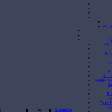
Waller
3
3 Bo
3D Ç
A
Ar
Araba
Atatürk Tü
Ba
Ber
Çi
Çiçek D
Ço
Kategoriler