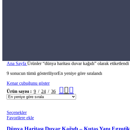
Ana Sayfa
Ürünler “dünya haritası duvar kağıdı” olarak etiketlendi
9 sonucun tümü gösteriliyor
En yeniye göre sıralandı
Kenar çubuğunu göster
Ürün sayısı
9
24
36
Seçenekler
Favorilere ekle
Dünya Haritası Duvar Kağıdı – Kutaş Yapı Egzotik