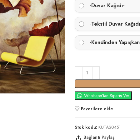
Duvar Kağıdı
-
-
Tekstil Duvar Kağıd
-
Kendinden Yapışkan
-
Whatsapp'tan Sipariş Ver
Favorilere ekle
Stok kodu:
KUTAS0451