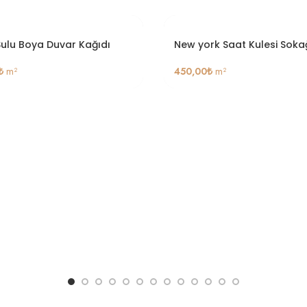
Sulu Boya Duvar Kağıdı
New york Saat Kulesi Soka
₺
m²
450,00
₺
m²