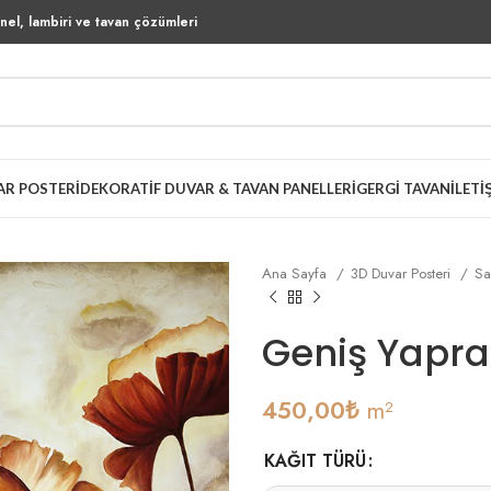
el, lambiri ve tavan çözümleri
AR POSTERI
DEKORATIF DUVAR & TAVAN PANELLERI
GERGI TAVAN
İLETI
Ana Sayfa
3D Duvar Posteri
Sa
Geniş Yaprak
450,00
₺
m²
KAĞIT TÜRÜ