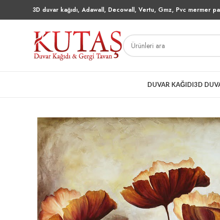
3D duvar kağıdı, Adawall, Decowall, Vertu, Gmz, Pvc mermer pan
DUVAR KAĞIDI
3D DUV