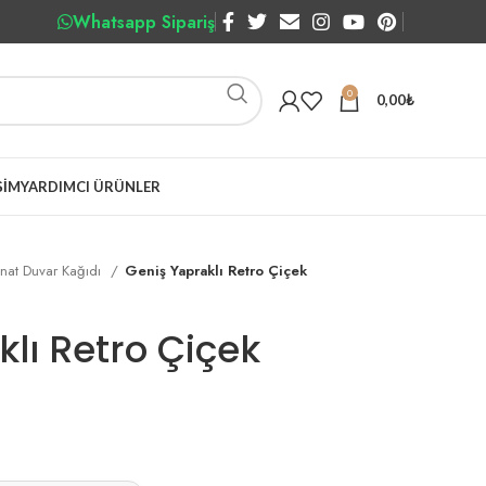
Whatsapp Sipariş
0
0,00
₺
ŞIM
YARDIMCI ÜRÜNLER
nat Duvar Kağıdı
Geniş Yapraklı Retro Çiçek
lı Retro Çiçek