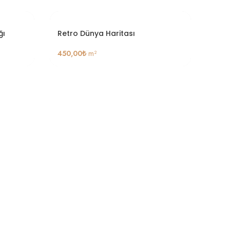
ğı
Retro Dünya Haritası
Müzi
450,00
₺
m²
450