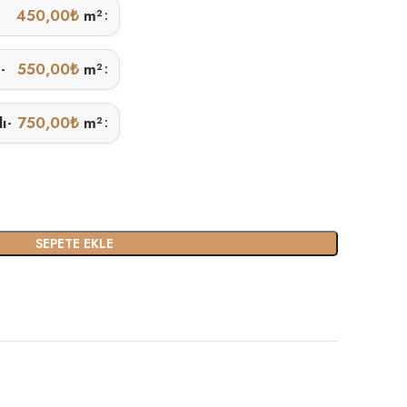
450,00
₺
m²
ı
550,00
₺
m²
-
lı
750,00
₺
m²
-
SEPETE EKLE