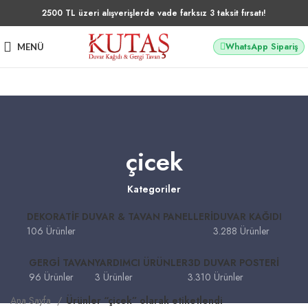
2500 TL üzeri alışverişlerde vade farksız 3 taksit fırsatı!
WhatsApp Sipariş
MENÜ
çicek
Kategoriler
DEKORATIF DUVAR & TAVAN PANELLERI
DUVAR KAĞIDI
106 Ürünler
3.288 Ürünler
GERGI TAVAN
YARDIMCI ÜRÜNLER
3D DUVAR POSTERI
96 Ürünler
3 Ürünler
3.310 Ürünler
Ana Sayfa
Ürünler “çicek” olarak etiketlendi