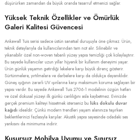
düşürürken zamandan da büyük oranda tasarruf etmenizi sağlar.
Yüksek Teknik Özellikler ve Ömürlük
Galeri Kalitesi Güvencesi
Ankawall Tuis serisi sadece üstün sanatsal duruşuyla öne çıkmaz. Ürün,
teknik detaylarıyla da kullanıcılarından tam not alır. Silinebilir ve
yıkanabilir özel non-woven tabanlı yüzey yapısı temizliği çok kolaylaştırır.
Bu sayede kullanıcılar uzun yıllar hijyenik bir kullanım deneyimi yaşar.
Ürün günlük yaşamın getirdiği lekelere karşı büyük direnç gösterir.
Sürtünmelere, yırtılmalara ve darbelere karşı da oldukça dayanıklıdır.
Güneş ışığının zararlı UV ışınlarına karşı maksimum koruma sağlayan bir
yapısı vardır. Bu sayede Ankawall Tuis 2706-1 modelinin özgün hatları
ve özel dokusal yüzeyi ilk günkü canlılığını asla kaybetmez. Evinizde
gerçek premium kaliteyi hissetmek isterseniz bu
lüks dokulu duvar
kağıdı
idealdir. Çünkü modern trendleri yaşam alanınıza taşırken
beklentilerinizi fazlasıyla karşılar. Akustik yapısı sayesinde odadaki ses
yankısını da minimuma indirir.
Kusursuz Mobilya Uyumu ve Sınırsız