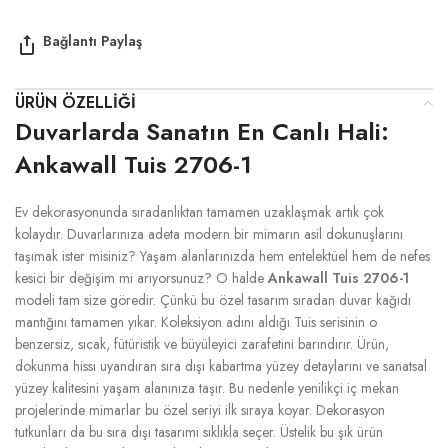
ÜRÜN ÖZELLIĞI
Duvarlarda Sanatın En Canlı Hali:
Ankawall Tuis 2706-1
Ev dekorasyonunda sıradanlıktan tamamen uzaklaşmak artık çok
kolaydır. Duvarlarınıza adeta modern bir mimarın asil dokunuşlarını
taşımak ister misiniz? Yaşam alanlarınızda hem entelektüel hem de nefes
kesici bir değişim mi arıyorsunuz? O halde
Ankawall Tuis 2706-1
modeli tam size göredir. Çünkü bu özel tasarım sıradan duvar kağıdı
mantığını tamamen yıkar. Koleksiyon adını aldığı Tuis serisinin o
benzersiz, sıcak, fütüristik ve büyüleyici zarafetini barındırır. Ürün,
dokunma hissi uyandıran sıra dışı kabartma yüzey detaylarını ve sanatsal
yüzey kalitesini yaşam alanınıza taşır. Bu nedenle yenilikçi iç mekan
projelerinde mimarlar bu özel seriyi ilk sıraya koyar. Dekorasyon
tutkunları da bu sıra dışı tasarımı sıklıkla seçer. Üstelik bu şık ürün