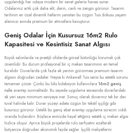
uygulandığı her odaya modern bir sanat galerisi havası sunar.
Odalarınız artık çok daha elit, derin, canlı ve zengin görünür. Tasarım
tarihinin en özel dinamik hatlarını yansıtan bu özgün Tuis dokusu yaşam
alanınızı anında premium bir atmosfere kavuşturur.
Geniş Odalar İçin Kusursuz 16m2 Rulo
Kapasitesi ve Kesintisiz Sanat Algısı
Büyük salonlarda ve prestijli ofislerde görsel bütünlüğü korumak çok
önemlidir. Bu durum profesyonel bir iç mekan tasarımının en temel
kuralıdır. Duvarlarda çok fazla ek yerinin görünmesi premium tasarım
algısını doğrudan zedeler. Neyse ki Ankawall Tuis serisi bu estetik sorunu
tamamen çözer. Çünkü bu lüks koleksiyon kullanıcılara
16m2 geniş
rulo
avantajı sunmaktadır. Bu sayede uygulama esnasında duvarlardaki
ek yeri sayısı minimum seviyeye iner. Sonuç olarak duvarınız tek bir dev
tuval halinde kalır. Duvar yüzeyi adeta özgün bir tekstil işçiliği gibi
kusursuz görünür. Üstelik bu geniş ebat avantajı uygulama sürecini ciddi
oranda hızlandırır. Böylece evinizde hayal ettiğiniz estetik iç mekan algısı
hızlıca oluşur. Ayrıca büyük projelerde rulo sarfiyatını azaltarak
bütçenize doğrudan ekonomik fayda sağlar. İşçilik maliyetlerini