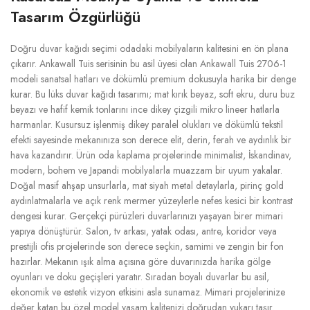
Tasarım Özgürlüğü
Doğru duvar kağıdı seçimi odadaki mobilyaların kalitesini en ön plana
çıkarır. Ankawall Tuis serisinin bu asil üyesi olan Ankawall Tuis 2706-1
modeli sanatsal hatları ve dökümlü premium dokusuyla harika bir denge
kurar. Bu lüks duvar kağıdı tasarımı; mat kırık beyaz, soft ekru, duru buz
beyazı ve hafif kemik tonlarını ince dikey çizgili mikro lineer hatlarla
harmanlar. Kusursuz işlenmiş dikey paralel olukları ve dökümlü tekstil
efekti sayesinde mekanınıza son derece elit, derin, ferah ve aydınlık bir
hava kazandırır. Ürün oda kaplama projelerinde minimalist, İskandinav,
modern, bohem ve Japandi mobilyalarla muazzam bir uyum yakalar.
Doğal masif ahşap unsurlarla, mat siyah metal detaylarla, pirinç gold
aydınlatmalarla ve açık renk mermer yüzeylerle nefes kesici bir kontrast
dengesi kurar. Gerçekçi pürüzleri duvarlarınızı yaşayan birer mimari
yapıya dönüştürür. Salon, tv arkası, yatak odası, antre, koridor veya
prestijli ofis projelerinde son derece seçkin, samimi ve zengin bir fon
hazırlar. Mekanın ışık alma açısına göre duvarınızda harika gölge
oyunları ve doku geçişleri yaratır. Sıradan boyalı duvarlar bu asil,
ekonomik ve estetik vizyon etkisini asla sunamaz. Mimari projelerinize
değer katan bu özel model yaşam kalitenizi doğrudan yukarı taşır.