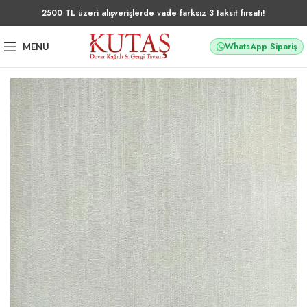
2500 TL üzeri alışverişlerde vade farksız 3 taksit fırsatı!
WhatsApp Sipariş
MENÜ