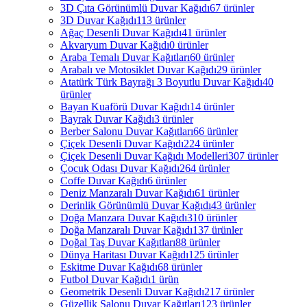
3D Çıta Görünümlü Duvar Kağıdı
67 ürünler
3D Duvar Kağıdı
113 ürünler
Ağaç Desenli Duvar Kağıdı
41 ürünler
Akvaryum Duvar Kağıdı
0 ürünler
Araba Temalı Duvar Kağıtları
60 ürünler
Arabalı ve Motosiklet Duvar Kağıdı
29 ürünler
Atatürk Türk Bayrağı 3 Boyutlu Duvar Kağıdı
40
ürünler
Bayan Kuaförü Duvar Kağıdı
14 ürünler
Bayrak Duvar Kağıdı
3 ürünler
Berber Salonu Duvar Kağıtları
66 ürünler
Çiçek Desenli Duvar Kağıdı
224 ürünler
Çiçek Desenli Duvar Kağıdı Modelleri
307 ürünler
Çocuk Odası Duvar Kağıdı
264 ürünler
Coffe Duvar Kağıdı
6 ürünler
Deniz Manzaralı Duvar Kağıdı
61 ürünler
Derinlik Görünümlü Duvar Kağıdı
43 ürünler
Doğa Manzara Duvar Kağıdı
310 ürünler
Doğa Manzaralı Duvar Kağıdı
137 ürünler
Doğal Taş Duvar Kağıtları
88 ürünler
Dünya Haritası Duvar Kağıdı
125 ürünler
Eskitme Duvar Kağıdı
68 ürünler
Futbol Duvar Kağıdı
1 ürün
Geometrik Desenli Duvar Kağıdı
217 ürünler
Güzellik Salonu Duvar Kağıtları
123 ürünler