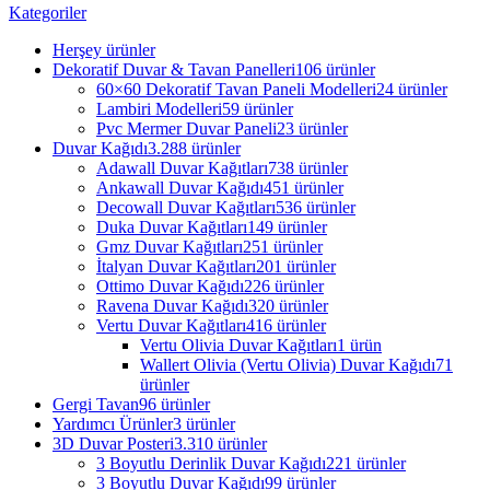
Kategoriler
Herşey
ürünler
Dekoratif Duvar & Tavan Panelleri
106 ürünler
60×60 Dekoratif Tavan Paneli Modelleri
24 ürünler
Lambiri Modelleri
59 ürünler
Pvc Mermer Duvar Paneli
23 ürünler
Duvar Kağıdı
3.288 ürünler
Adawall Duvar Kağıtları
738 ürünler
Ankawall Duvar Kağıdı
451 ürünler
Decowall Duvar Kağıtları
536 ürünler
Duka Duvar Kağıtları
149 ürünler
Gmz Duvar Kağıtları
251 ürünler
İtalyan Duvar Kağıtları
201 ürünler
Ottimo Duvar Kağıdı
226 ürünler
Ravena Duvar Kağıdı
320 ürünler
Vertu Duvar Kağıtları
416 ürünler
Vertu Olivia Duvar Kağıtları
1 ürün
Wallert Olivia (Vertu Olivia) Duvar Kağıdı
71
ürünler
Gergi Tavan
96 ürünler
Yardımcı Ürünler
3 ürünler
3D Duvar Posteri
3.310 ürünler
3 Boyutlu Derinlik Duvar Kağıdı
221 ürünler
3 Boyutlu Duvar Kağıdı
99 ürünler