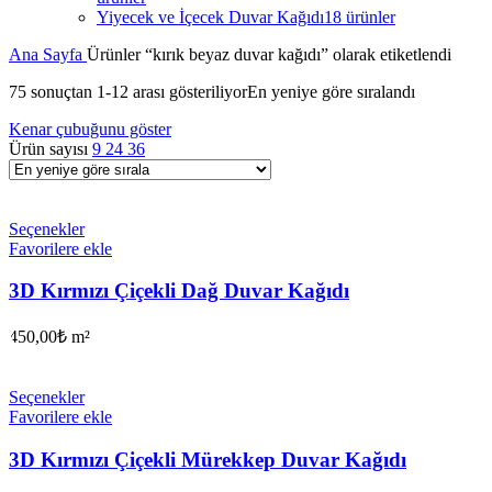
Yiyecek ve İçecek Duvar Kağıdı
18 ürünler
Ana Sayfa
Ürünler “kırık beyaz duvar kağıdı” olarak etiketlendi
75 sonuçtan 1-12 arası gösteriliyor
En yeniye göre sıralandı
Kenar çubuğunu göster
Ürün sayısı
9
24
36
Seçenekler
Favorilere ekle
3D Kırmızı Çiçekli Dağ Duvar Kağıdı
450,00
₺
m²
Seçenekler
Favorilere ekle
3D Kırmızı Çiçekli Mürekkep Duvar Kağıdı