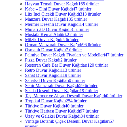
Hayvan Temalı Duvar Kağıdı
165 ürünler
Kabe – Dini Duvar Kağıdı
47 ürünler
Lüx İnci Çicekli Duvar Kağıdı
313 ürünler
Manzara Duvar Kağıdı
135 ürünler
Mermer Desenli Duvar Kağıdı
14 ürünler
Mimari 3D Duvar Kağıdı
31 ürünler
Mustafa Kemal Atatürk
2 ürünler
Müzik Duvar Kağıdı
5 ürünler
Orman Manzaralı Duvar Kağıdı
96 ürünler
Osmanlı Duvar Kağıdı
7 ürünler
Palmiye Duvar Kağıdı Fiyatları ve Modelleri
47 ürünler
Pizza Duvar Kağıdı
2 ürünler
Restoran Cafe Bar Duvar Kağıtları
120 ürünler
Retro Duvar Kağıdı
113 ürünler
Sanat Duvar Kağıdı
119 ürünler
Sanatsal Duvar Kağıtları
0 ürünler
Şehir Manzaralı Duvar Kağıdı
59 ürünler
Şelala Desenli Duvar Kağıtları
19 ürünler
Taş, Mermer ve Ahşap Desenli Duvar Kağıdı
0 ürünler
Tropikal Duvar Kağıdı
254 ürünler
Türkiye Duvar Kağıdı
40 ürünler
Türkiye Haritası Duvar Kağıdı
97 ürünler
Uzay ve Galaksi Duvar Kağıdı
84 ürünler
Vintage Botanik Çiçek Desenli Duvar Kağıtları
57
ürünler