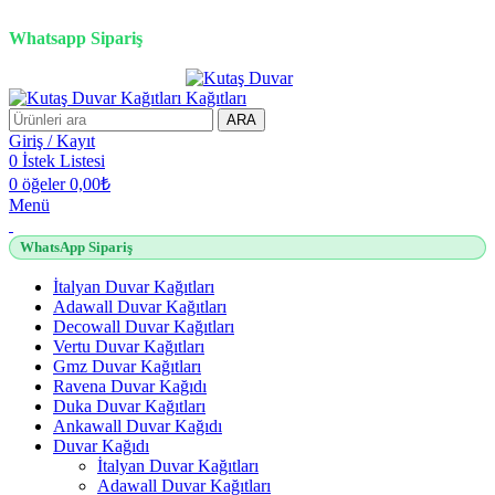
2500 TL üzeri alışverişlerde vade farksız 3 taksit fırsatı!
Whatsapp Sipariş
2500 TL üzeri alışverişlerde vade farksız 3 taksit fırsatı!
ARA
Giriş / Kayıt
0
İstek Listesi
0
öğeler
0,00
₺
Menü
WhatsApp Sipariş
İtalyan Duvar Kağıtları
Adawall Duvar Kağıtları
Decowall Duvar Kağıtları
Vertu Duvar Kağıtları
Gmz Duvar Kağıtları
Ravena Duvar Kağıdı
Duka Duvar Kağıtları
Ankawall Duvar Kağıdı
Duvar Kağıdı
İtalyan Duvar Kağıtları
Adawall Duvar Kağıtları