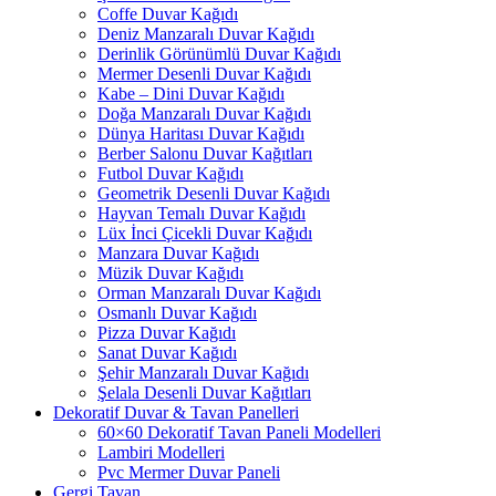
Coffe Duvar Kağıdı
Deniz Manzaralı Duvar Kağıdı
Derinlik Görünümlü Duvar Kağıdı
Mermer Desenli Duvar Kağıdı
Kabe – Dini Duvar Kağıdı
Doğa Manzaralı Duvar Kağıdı
Dünya Haritası Duvar Kağıdı
Berber Salonu Duvar Kağıtları
Futbol Duvar Kağıdı
Geometrik Desenli Duvar Kağıdı
Hayvan Temalı Duvar Kağıdı
Lüx İnci Çicekli Duvar Kağıdı
Manzara Duvar Kağıdı
Müzik Duvar Kağıdı
Orman Manzaralı Duvar Kağıdı
Osmanlı Duvar Kağıdı
Pizza Duvar Kağıdı
Sanat Duvar Kağıdı
Şehir Manzaralı Duvar Kağıdı
Şelala Desenli Duvar Kağıtları
Dekoratif Duvar & Tavan Panelleri
60×60 Dekoratif Tavan Paneli Modelleri
Lambiri Modelleri
Pvc Mermer Duvar Paneli
Gergi Tavan