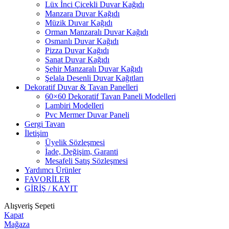
Lüx İnci Çicekli Duvar Kağıdı
Manzara Duvar Kağıdı
Müzik Duvar Kağıdı
Orman Manzaralı Duvar Kağıdı
Osmanlı Duvar Kağıdı
Pizza Duvar Kağıdı
Sanat Duvar Kağıdı
Şehir Manzaralı Duvar Kağıdı
Şelala Desenli Duvar Kağıtları
Dekoratif Duvar & Tavan Panelleri
60×60 Dekoratif Tavan Paneli Modelleri
Lambiri Modelleri
Pvc Mermer Duvar Paneli
Gergi Tavan
İletişim
Üyelik Sözleşmesi
İade, Değişim, Garanti
Mesafeli Satış Sözleşmesi
Yardımcı Ürünler
FAVORİLER
GİRİŞ / KAYIT
Alışveriş Sepeti
Kapat
Mağaza