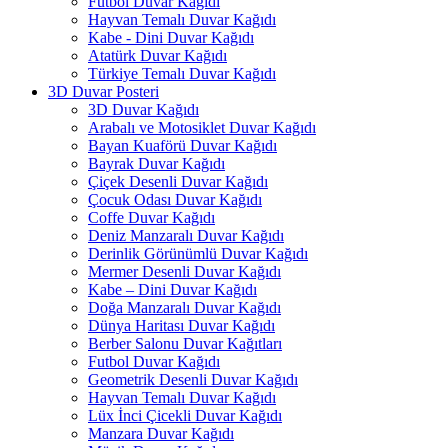
Futbol Duvar Kağıdı
Hayvan Temalı Duvar Kağıdı
Kabe - Dini Duvar Kağıdı
Atatürk Duvar Kağıdı
Türkiye Temalı Duvar Kağıdı
3D Duvar Posteri
3D Duvar Kağıdı
Arabalı ve Motosiklet Duvar Kağıdı
Bayan Kuaförü Duvar Kağıdı
Bayrak Duvar Kağıdı
Çiçek Desenli Duvar Kağıdı
Çocuk Odası Duvar Kağıdı
Coffe Duvar Kağıdı
Deniz Manzaralı Duvar Kağıdı
Derinlik Görünümlü Duvar Kağıdı
Mermer Desenli Duvar Kağıdı
Kabe – Dini Duvar Kağıdı
Doğa Manzaralı Duvar Kağıdı
Dünya Haritası Duvar Kağıdı
Berber Salonu Duvar Kağıtları
Futbol Duvar Kağıdı
Geometrik Desenli Duvar Kağıdı
Hayvan Temalı Duvar Kağıdı
Lüx İnci Çicekli Duvar Kağıdı
Manzara Duvar Kağıdı