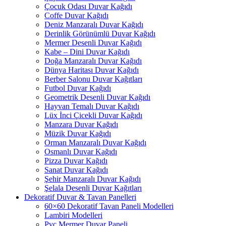
Çocuk Odası Duvar Kağıdı
Coffe Duvar Kağıdı
Deniz Manzaralı Duvar Kağıdı
Derinlik Görünümlü Duvar Kağıdı
Mermer Desenli Duvar Kağıdı
Kabe – Dini Duvar Kağıdı
Doğa Manzaralı Duvar Kağıdı
Dünya Haritası Duvar Kağıdı
Berber Salonu Duvar Kağıtları
Futbol Duvar Kağıdı
Geometrik Desenli Duvar Kağıdı
Hayvan Temalı Duvar Kağıdı
Lüx İnci Çicekli Duvar Kağıdı
Manzara Duvar Kağıdı
Müzik Duvar Kağıdı
Orman Manzaralı Duvar Kağıdı
Osmanlı Duvar Kağıdı
Pizza Duvar Kağıdı
Sanat Duvar Kağıdı
Şehir Manzaralı Duvar Kağıdı
Şelala Desenli Duvar Kağıtları
Dekoratif Duvar & Tavan Panelleri
60×60 Dekoratif Tavan Paneli Modelleri
Lambiri Modelleri
Pvc Mermer Duvar Paneli