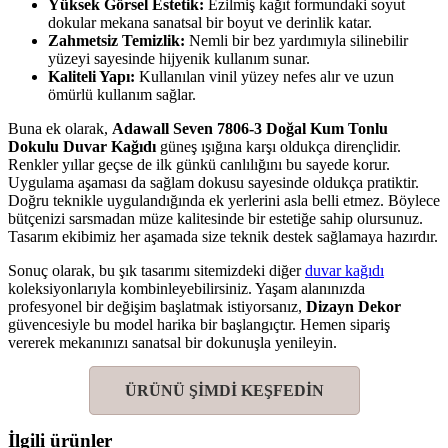
Yüksek Görsel Estetik:
Ezilmiş kağıt formundaki soyut
dokular mekana sanatsal bir boyut ve derinlik katar.
Zahmetsiz Temizlik:
Nemli bir bez yardımıyla silinebilir
yüzeyi sayesinde hijyenik kullanım sunar.
Kaliteli Yapı:
Kullanılan vinil yüzey nefes alır ve uzun
ömürlü kullanım sağlar.
Buna ek olarak,
Adawall Seven 7806-3 Doğal Kum Tonlu
Dokulu Duvar Kağıdı
güneş ışığına karşı oldukça dirençlidir.
Renkler yıllar geçse de ilk günkü canlılığını bu sayede korur.
Uygulama aşaması da sağlam dokusu sayesinde oldukça pratiktir.
Doğru teknikle uygulandığında ek yerlerini asla belli etmez. Böylece
bütçenizi sarsmadan müze kalitesinde bir estetiğe sahip olursunuz.
Tasarım ekibimiz her aşamada size teknik destek sağlamaya hazırdır.
Sonuç olarak, bu şık tasarımı sitemizdeki diğer
duvar kağıdı
koleksiyonlarıyla kombinleyebilirsiniz. Yaşam alanınızda
profesyonel bir değişim başlatmak istiyorsanız,
Dizayn Dekor
güvencesiyle bu model harika bir başlangıçtır. Hemen sipariş
vererek mekanınızı sanatsal bir dokunuşla yenileyin.
ÜRÜNÜ ŞİMDİ KEŞFEDİN
İlgili ürünler