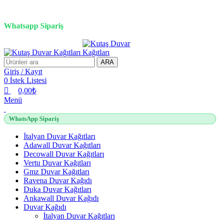
0
0
0
0
3D duvar kağıdı, Adawall, Decowall, Vertu, Gmz, Pvc mermer
panel, lambiri ve tavan çözümleri
Whatsapp Sipariş
2500 TL üzeri alışverişlerde vade farksız 3 taksit fırsatı!
ARA
Giriş / Kayıt
0
İstek Listesi
0,00
₺
Menü
WhatsApp Sipariş
İtalyan Duvar Kağıtları
Adawall Duvar Kağıtları
Decowall Duvar Kağıtları
Vertu Duvar Kağıtları
Gmz Duvar Kağıtları
Ravena Duvar Kağıdı
Duka Duvar Kağıtları
Ankawall Duvar Kağıdı
Duvar Kağıdı
İtalyan Duvar Kağıtları