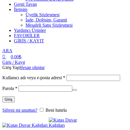
Gergi Tavan
İletişim
Üyelik Sözleşmesi
İade, Değişim, Garanti
Mesafeli Satış Sözleşmesi
Yardımcı Ürünler
FAVORİLER
GİRİŞ / KAYIT
ARA
0,00
₺
Giriş / Kayıt
Giriş Yap
Hesap oluştur
Kullanıcı adı veya e-posta adresi
*
Parola
*
Giriş
Şifreni mi unuttun?
Beni hatırla