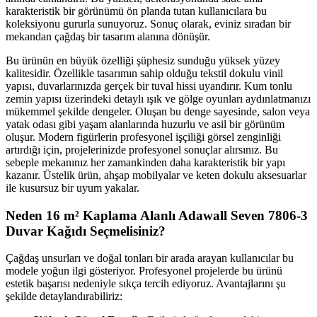
karakteristik bir görünümü ön planda tutan kullanıcılara bu
koleksiyonu gururla sunuyoruz. Sonuç olarak, eviniz sıradan bir
mekandan çağdaş bir tasarım alanına dönüşür.
Bu ürünün en büyük özelliği şüphesiz sunduğu yüksek yüzey
kalitesidir. Özellikle tasarımın sahip olduğu tekstil dokulu vinil
yapısı, duvarlarınızda gerçek bir tuval hissi uyandırır. Kum tonlu
zemin yapısı üzerindeki detaylı ışık ve gölge oyunları aydınlatmanızı
mükemmel şekilde dengeler. Oluşan bu denge sayesinde, salon veya
yatak odası gibi yaşam alanlarında huzurlu ve asil bir görünüm
oluşur. Modern figürlerin profesyonel işçiliği görsel zenginliği
artırdığı için, projelerinizde profesyonel sonuçlar alırsınız. Bu
sebeple mekanınız her zamankinden daha karakteristik bir yapı
kazanır. Üstelik ürün, ahşap mobilyalar ve keten dokulu aksesuarlar
ile kusursuz bir uyum yakalar.
Neden 16 m² Kaplama Alanlı Adawall Seven 7806-3
Duvar Kağıdı Seçmelisiniz?
Çağdaş unsurları ve doğal tonları bir arada arayan kullanıcılar bu
modele yoğun ilgi gösteriyor. Profesyonel projelerde bu ürünü
estetik başarısı nedeniyle sıkça tercih ediyoruz. Avantajlarını şu
şekilde detaylandırabiliriz: