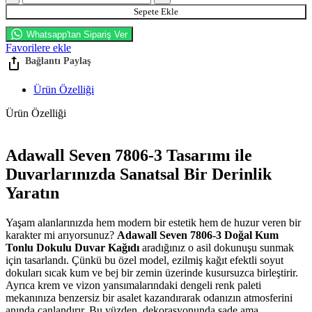
adet
Sepete Ekle
Whatsapp'tan Sipariş Ver
Favorilere ekle
Ürün Özelliği
Ürün Özelliği
Adawall Seven 7806-3 Tasarımı ile
Duvarlarınızda Sanatsal Bir Derinlik
Yaratın
Yaşam alanlarınızda hem modern bir estetik hem de huzur veren bir
karakter mi arıyorsunuz?
Adawall Seven 7806-3 Doğal Kum
Tonlu Dokulu Duvar Kağıdı
aradığınız o asil dokunuşu sunmak
için tasarlandı. Çünkü bu özel model, ezilmiş kağıt efektli soyut
dokuları sıcak kum ve bej bir zemin üzerinde kusursuzca birleştirir.
Ayrıca krem ve vizon yansımalarındaki dengeli renk paleti
mekanınıza benzersiz bir asalet kazandırarak odanızın atmosferini
anında canlandırır. Bu yüzden, dekorasyonunda sade ama