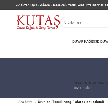
3D duvar kağıdı, Adawall, Decowall, Vertu, Gmz, Pvc mermer pan
DUVAR KAĞIDI
3D DUV
DEKORATIF DUVAR &
106 Ürünler
Ana Sayfa
Ürünler “kemik rengi” olarak etiketlendi