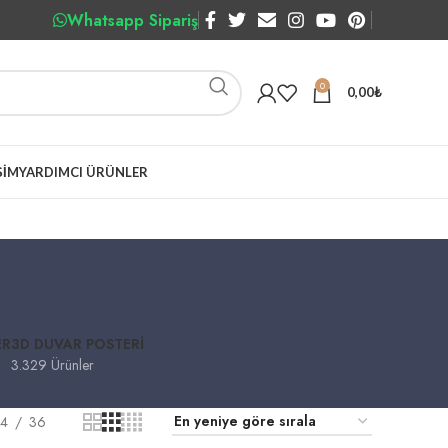
Whatsapp Sipariş
0
0,00
₺
ŞIM
YARDIMCI ÜRÜNLER
ER
3D DUVAR POSTERI
3.329 Ürünler
4
36