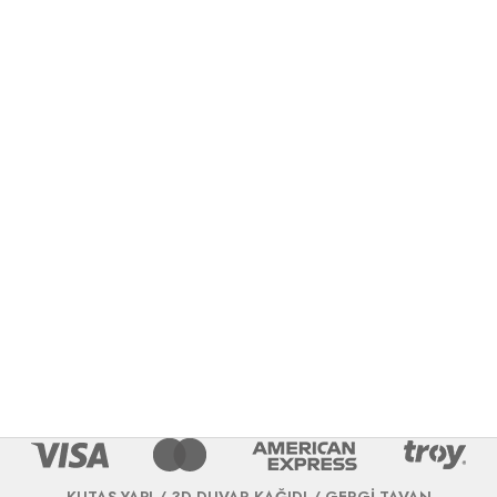
KUTAŞ YAPI / 3D DUVAR KAĞIDI / GERGİ TAVAN