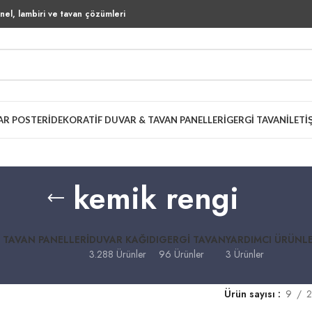
el, lambiri ve tavan çözümleri
AR POSTERI
DEKORATIF DUVAR & TAVAN PANELLERI
GERGI TAVAN
İLETI
kemik rengi
 TAVAN PANELLERI
DUVAR KAĞIDI
GERGI TAVAN
YARDIMCI ÜRÜNL
3.288 Ürünler
96 Ürünler
3 Ürünler
Ürün sayısı
9
2