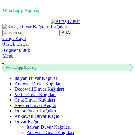
2500 TL üzeri alışverişlerde vade farksız 3 taksit fırsatı!
Whatsapp Sipariş
2500 TL üzeri alışverişlerde vade farksız 3 taksit fırsatı!
ARA
Giriş / Kayıt
0
İstek Listesi
0
öğeler
0,00
₺
Menü
WhatsApp Sipariş
İtalyan Duvar Kağıtları
Adawall Duvar Kağıtları
Decowall Duvar Kağıtları
Vertu Duvar Kağıtları
Gmz Duvar Kağıtları
Ravena Duvar Kağıdı
Duka Duvar Kağıtları
Ankawall Duvar Kağıdı
Duvar Kağıdı
İtalyan Duvar Kağıtları
Adawall Duvar Kağıtları