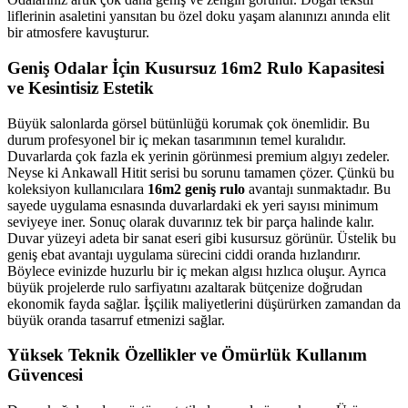
liflerinin asaletini yansıtan bu özel doku yaşam alanınızı anında elit
bir atmosfere kavuşturur.
Geniş Odalar İçin Kusursuz 16m2 Rulo Kapasitesi
ve Kesintisiz Estetik
Büyük salonlarda görsel bütünlüğü korumak çok önemlidir. Bu
durum profesyonel bir iç mekan tasarımının temel kuralıdır.
Duvarlarda çok fazla ek yerinin görünmesi premium algıyı zedeler.
Neyse ki Ankawall Hitit serisi bu sorunu tamamen çözer. Çünkü bu
koleksiyon kullanıcılara
16m2 geniş rulo
avantajı sunmaktadır. Bu
sayede uygulama esnasında duvarlardaki ek yeri sayısı minimum
seviyeye iner. Sonuç olarak duvarınız tek bir parça halinde kalır.
Duvar yüzeyi adeta bir sanat eseri gibi kusursuz görünür. Üstelik bu
geniş ebat avantajı uygulama sürecini ciddi oranda hızlandırır.
Böylece evinizde huzurlu bir iç mekan algısı hızlıca oluşur. Ayrıca
büyük projelerde rulo sarfiyatını azaltarak bütçenize doğrudan
ekonomik fayda sağlar. İşçilik maliyetlerini düşürürken zamandan da
büyük oranda tasarruf etmenizi sağlar.
Yüksek Teknik Özellikler ve Ömürlük Kullanım
Güvencesi