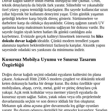
Duvar kağıdı sadece üstün estetik duruşuyla öne çıkmaz. Ürün,
teknik detaylarıyla da büyük fark yaratır. Silinebilir ve yıkanabilir
özel yüzey yapısı temizliği kolaylaştırır. Bu sayede kullanıcılar uzun
yıllar hijyenik bir kullanım deneyimi yaşar. Ürün günlük yaşamın
getirdiği lekelere karşı büyük direnç gösterir. Sürtünmelere ve
darbelere karşı da oldukça dayanıklıdır. Güneş ışığının zararlı UV
ışınlarına karşı maksimum koruma sağlayan bir dokusu vardır. Bu
sayede özgün siyah keten hatları ilk günkü canlılığını asla
kaybetmez. Evinizde gerçek kaliteyi hissetmek isterseniz bu
lüks
dokulu duvar kağıdı
idealdir. Çünkü modern trendleri yaşam
alanınıza taşırken beklentilerinizi fazlasıyla karşılar. Akustik yapısı
sayesinde odadaki ses yankısını da minimuma indirir.
Kusursuz Mobilya Uyumu ve Sınırsız Tasarım
Özgürlüğü
Doğru duvar kağıdı seçimi odadaki eşyaların kalitesini ön plana
çıkarır. Ankawall Hitit 2308-5 modern çizgileri ve dökümlü tekstil
keten dokusuyla harika bir denge kurar. Bu doku özellikle spor
mobilyalara, ahşap, ceviz, metal, gold ve pirinç detaylara çok
yakışır. Açık renk koltuklar veya mermer yüzeyli eşyalarla da
kusursuz uyum sağlar. Salon, yatak odası veya ofis projelerinde
duvarlarınızda seçkin ve son derece iddialı bir fon oluşturur.
Mekanın ışık alma açısına göre duvarınızda loş gölge oyunları
yaratır. Bu durum odanıza derinlikli bir atmosfer kazandırır. Sıradan