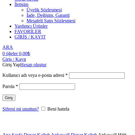
İletişim
Üyelik Sözleşmesi
İade, Değişim, Garanti
Mesafeli Satış Sözleşmesi
Yardımcı Ürünler
FAVORİLER
GİRİŞ / KAYIT
ARA
0
öğeler
0,00
₺
Giriş / Kayıt
Giriş Yap
Hesap oluştur
Kullanıcı adı veya e-posta adresi
*
Parola
*
Giriş
Şifreni mi unuttun?
Beni hatırla
Büyütmek için tıklayın
Ana Sayfa
Duvar Kağıdı
Ankawall Duvar Kağıdı
Ankawall Hitit