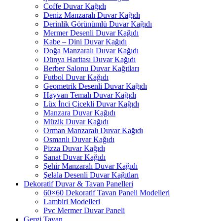
Coffe Duvar Kağıdı
Deniz Manzaralı Duvar Kağıdı
Derinlik Görünümlü Duvar Kağıdı
Mermer Desenli Duvar Kağıdı
Kabe – Dini Duvar Kağıdı
Doğa Manzaralı Duvar Kağıdı
Dünya Haritası Duvar Kağıdı
Berber Salonu Duvar Kağıtları
Futbol Duvar Kağıdı
Geometrik Desenli Duvar Kağıdı
Hayvan Temalı Duvar Kağıdı
Lüx İnci Çicekli Duvar Kağıdı
Manzara Duvar Kağıdı
Müzik Duvar Kağıdı
Orman Manzaralı Duvar Kağıdı
Osmanlı Duvar Kağıdı
Pizza Duvar Kağıdı
Sanat Duvar Kağıdı
Şehir Manzaralı Duvar Kağıdı
Şelala Desenli Duvar Kağıtları
Dekoratif Duvar & Tavan Panelleri
60×60 Dekoratif Tavan Paneli Modelleri
Lambiri Modelleri
Pvc Mermer Duvar Paneli
Gergi Tavan