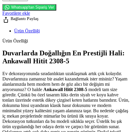
Whatsapp'tan Sipariş Ver
Favorilere ekle
Ürün Özelliği
Ürün Özelliği
Duvarlarda Doğallığın En Prestijli Hali:
Ankawall Hitit 2308-5
Ev dekorasyonunda sıradanlıktan uzaklaşmak artık çok kolaydır.
Duvarlarınıza zamansız bir asalet kazandırmak ister misiniz? Yaşam
alanlarınızda hem modern hem de göz alıcı bir değişim mi
arıyorsunuz? O halde
Ankawall Hitit 2308-5
modeli tam size
göredir. Çünkü bu özel tasarım lüks derin siyah ve koyu kahve
tonları üzerinde estetik dikey çizgisel keten hatlarını barındırır. Ürün,
dokunma hissi uyandıran klasik hasır dokusunu ve modern
minimalist yüzey kalitesini yaşam alanınıza taşır. Bu nedenle çağdaş
iç mekan projelerinde mimarlar bu ürünü ilk sıraya koyar.
Dekorasyon tutkunları da bu modeli sıklıkla seçer. Üstelik bu şık
ürün uygulandığı her odaya derin ve çarpıcı bir görünüm sunar.
Odalarınız artık çok daha geniş ve zengin görünür. Doğal tekstil