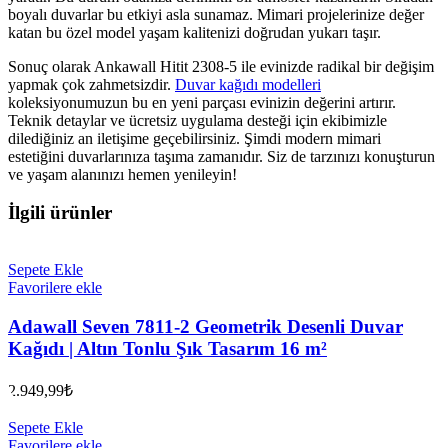
boyalı duvarlar bu etkiyi asla sunamaz. Mimari projelerinize değer
katan bu özel model yaşam kalitenizi doğrudan yukarı taşır.
Sonuç olarak Ankawall Hitit 2308-5 ile evinizde radikal bir değişim
yapmak çok zahmetsizdir.
Duvar kağıdı modelleri
koleksiyonumuzun bu en yeni parçası evinizin değerini artırır.
Teknik detaylar ve ücretsiz uygulama desteği için ekibimizle
dilediğiniz an iletişime geçebilirsiniz. Şimdi modern mimari
estetiğini duvarlarınıza taşıma zamanıdır. Siz de tarzınızı konuşturun
ve yaşam alanınızı hemen yenileyin!
İlgili ürünler
Sepete Ekle
Favorilere ekle
Adawall Seven 7811-2 Geometrik Desenli Duvar
Kağıdı | Altın Tonlu Şık Tasarım 16 m²
2.949,99
₺
Sepete Ekle
Favorilere ekle