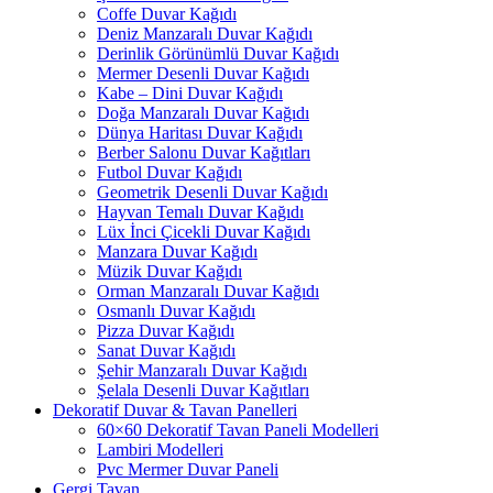
Coffe Duvar Kağıdı
Deniz Manzaralı Duvar Kağıdı
Derinlik Görünümlü Duvar Kağıdı
Mermer Desenli Duvar Kağıdı
Kabe – Dini Duvar Kağıdı
Doğa Manzaralı Duvar Kağıdı
Dünya Haritası Duvar Kağıdı
Berber Salonu Duvar Kağıtları
Futbol Duvar Kağıdı
Geometrik Desenli Duvar Kağıdı
Hayvan Temalı Duvar Kağıdı
Lüx İnci Çicekli Duvar Kağıdı
Manzara Duvar Kağıdı
Müzik Duvar Kağıdı
Orman Manzaralı Duvar Kağıdı
Osmanlı Duvar Kağıdı
Pizza Duvar Kağıdı
Sanat Duvar Kağıdı
Şehir Manzaralı Duvar Kağıdı
Şelala Desenli Duvar Kağıtları
Dekoratif Duvar & Tavan Panelleri
60×60 Dekoratif Tavan Paneli Modelleri
Lambiri Modelleri
Pvc Mermer Duvar Paneli
Gergi Tavan