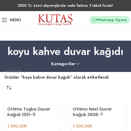
2500 TL üzeri alışverişlerde vade farksız 3 taksit fırsatı!
WhatsApp Sipariş
MENÜ
koyu kahve duvar kağıdı
Kategoriler
Ana Sayfa
Ürünler “koyu kahve duvar kağıdı” olarak etiketlendi
Ottimo Tuşba Duvar
Ottimo Next Duvar
Kağıdı 1001-11
Kağıdı 3606-7
1.500,00
₺
1.500,00
₺