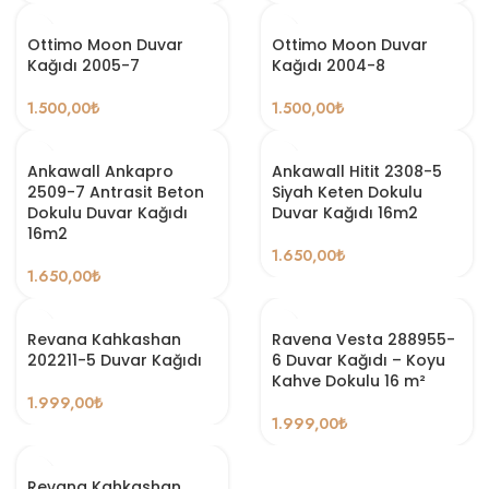
Ottimo Moon Duvar
Ottimo Moon Duvar
Kağıdı 2005-7
Kağıdı 2004-8
1.500,00
₺
1.500,00
₺
Ankawall Ankapro
Ankawall Hitit 2308-5
2509-7 Antrasit Beton
Siyah Keten Dokulu
Dokulu Duvar Kağıdı
Duvar Kağıdı 16m2
16m2
1.650,00
₺
1.650,00
₺
Revana Kahkashan
Ravena Vesta 288955-
202211-5 Duvar Kağıdı
6 Duvar Kağıdı – Koyu
Kahve Dokulu 16 m²
1.999,00
₺
1.999,00
₺
Revana Kahkashan