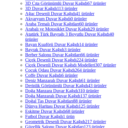
3D Çıta Görünümlü Duvar Kağıdı
67 ürünler
3D Duvar Kağıdı
113 ürünler
Ağaç Desenli Duvar Kağıdı
41 ürünler
Akvaryum Duvar Kağıdı
0 ürünler
Araba Temalı Duvar Kağıtları
60 ürünler
Arabalı ve Motosiklet Duvar Kağıdı
29 ürünler
Atatürk Türk Bayrağı 3 Boyutlu Duvar Kağıdı
40
ürünler
Bayan Kuaförü Duvar Kağıdı
14 ürünler
Bayrak Duvar Kağıdı
3 ürünler
Berber Salonu Duvar Kağıtları
66 ürünler
Çiçek Desenli Duvar Kağıdı
224 ürünler
Çiçek Desenli Duvar Kağıdı Modelleri
307 ürünler
Çocuk Odası Duvar Kağıdı
264 ürünler
Coffe Duvar Kağıdı
6 ürünler
Deniz Manzaralı Duvar Kağıdı
61 ürünler
Derinlik Görünümlü Duvar Kağıdı
43 ürünler
Doğa Manzara Duvar Kağıdı
310 ürünler
Doğa Manzaralı Duvar Kağıdı
137 ürünler
Doğal Taş Duvar Kağıtları
88 ürünler
Dünya Haritası Duvar Kağıdı
125 ürünler
Eskitme Duvar Kağıdı
68 ürünler
Futbol Duvar Kağıdı
1 ürün
Geometrik Desenli Duvar Kağıdı
217 ürünler
Güzellik Salonu Duvar Kağıtları
123 ürünler