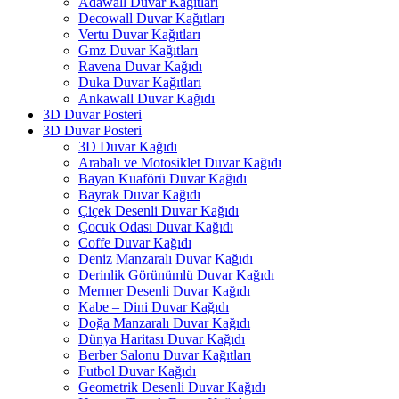
Adawall Duvar Kağıtları
Decowall Duvar Kağıtları
Vertu Duvar Kağıtları
Gmz Duvar Kağıtları
Ravena Duvar Kağıdı
Duka Duvar Kağıtları
Ankawall Duvar Kağıdı
3D Duvar Posteri
3D Duvar Posteri
3D Duvar Kağıdı
Arabalı ve Motosiklet Duvar Kağıdı
Bayan Kuaförü Duvar Kağıdı
Bayrak Duvar Kağıdı
Çiçek Desenli Duvar Kağıdı
Çocuk Odası Duvar Kağıdı
Coffe Duvar Kağıdı
Deniz Manzaralı Duvar Kağıdı
Derinlik Görünümlü Duvar Kağıdı
Mermer Desenli Duvar Kağıdı
Kabe – Dini Duvar Kağıdı
Doğa Manzaralı Duvar Kağıdı
Dünya Haritası Duvar Kağıdı
Berber Salonu Duvar Kağıtları
Futbol Duvar Kağıdı
Geometrik Desenli Duvar Kağıdı