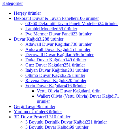
Kategoriler
Herşey
ürünler
Dekoratif Duvar & Tavan Panelleri
106 ürünler
60×60 Dekoratif Tavan Paneli Modelleri
24 ürünler
Lambiri Modelleri
59 ürünler
Pvc Mermer Duvar Paneli
23 ürünler
Duvar Kağıdı
3.288 ürünler
Adawall Duvar Kağıtları
738 ürünler
Ankawall Duvar Kağıdı
451 ürünler
Decowall Duvar Kağıtları
536 ürünler
Duka Duvar Kağıtları
149 ürünler
Gmz Duvar Kağıtları
251 ürünler
İtalyan Duvar Kağıtları
201 ürünler
Ottimo Duvar Kağıdı
226 ürünler
Ravena Duvar Kağıdı
320 ürünler
Vertu Duvar Kağıtları
416 ürünler
Vertu Olivia Duvar Kağıtları
1 ürün
Wallert Olivia (Vertu Olivia) Duvar Kağıdı
71
ürünler
Gergi Tavan
96 ürünler
Yardımcı Ürünler
3 ürünler
3D Duvar Posteri
3.310 ürünler
3 Boyutlu Derinlik Duvar Kağıdı
221 ürünler
3 Boyutlu Duvar Kağıdı
99 ürünler