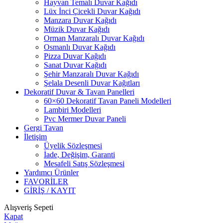
Hayvan Temalı Duvar Kağıdı
Lüx İnci Çicekli Duvar Kağıdı
Manzara Duvar Kağıdı
Müzik Duvar Kağıdı
Orman Manzaralı Duvar Kağıdı
Osmanlı Duvar Kağıdı
Pizza Duvar Kağıdı
Sanat Duvar Kağıdı
Şehir Manzaralı Duvar Kağıdı
Şelala Desenli Duvar Kağıtları
Dekoratif Duvar & Tavan Panelleri
60×60 Dekoratif Tavan Paneli Modelleri
Lambiri Modelleri
Pvc Mermer Duvar Paneli
Gergi Tavan
İletişim
Üyelik Sözleşmesi
İade, Değişim, Garanti
Mesafeli Satış Sözleşmesi
Yardımcı Ürünler
FAVORİLER
GİRİŞ / KAYIT
Alışveriş Sepeti
Kapat