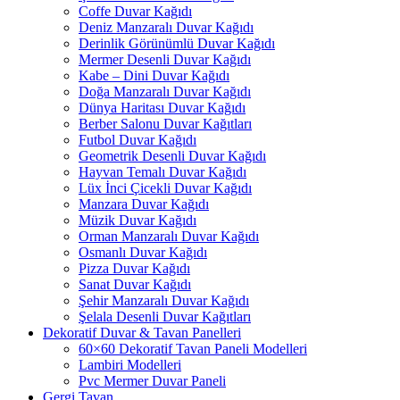
Coffe Duvar Kağıdı
Deniz Manzaralı Duvar Kağıdı
Derinlik Görünümlü Duvar Kağıdı
Mermer Desenli Duvar Kağıdı
Kabe – Dini Duvar Kağıdı
Doğa Manzaralı Duvar Kağıdı
Dünya Haritası Duvar Kağıdı
Berber Salonu Duvar Kağıtları
Futbol Duvar Kağıdı
Geometrik Desenli Duvar Kağıdı
Hayvan Temalı Duvar Kağıdı
Lüx İnci Çicekli Duvar Kağıdı
Manzara Duvar Kağıdı
Müzik Duvar Kağıdı
Orman Manzaralı Duvar Kağıdı
Osmanlı Duvar Kağıdı
Pizza Duvar Kağıdı
Sanat Duvar Kağıdı
Şehir Manzaralı Duvar Kağıdı
Şelala Desenli Duvar Kağıtları
Dekoratif Duvar & Tavan Panelleri
60×60 Dekoratif Tavan Paneli Modelleri
Lambiri Modelleri
Pvc Mermer Duvar Paneli
Gergi Tavan