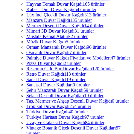
Hayvan Temalı Duvar Kağıdı
165 ürünler
Kabe – Dini Duvar Kağıdı
47 ürünler
Lüx İnci Çicekli Duvar Kağıdı
313 ürünler
Manzara Duvar Kağıdı
135 ürünler
Mermer Desenli Duvar Kağıdı
14 ürünler
Mimari 3D Duvar Kağıdı
31 ürünler
Mustafa Kemal Atatürk
2 ürünler
Müzik Duvar Kağıdı
5 ürünler
Orman Manzaralı Duvar Kağıdı
96 ürünler
Osmanlı Duvar Kağıdı
7 ürünler
Palmiye Duvar Kağıdı Fiyatları ve Modelleri
47 ürünler
Pizza Duvar Kağıdı
2 ürünler
Restoran Cafe Bar Duvar Kağıtları
120 ürünler
Retro Duvar Kağıdı
113 ürünler
Sanat Duvar Kağıdı
119 ürünler
Sanatsal Duvar Kağıtları
0 ürünler
Şehir Manzaralı Duvar Kağıdı
59 ürünler
Şelala Desenli Duvar Kağıtları
19 ürünler
Taş, Mermer ve Ahşap Desenli Duvar Kağıdı
0 ürünler
Tropikal Duvar Kağıdı
254 ürünler
Türkiye Duvar Kağıdı
40 ürünler
Türkiye Haritası Duvar Kağıdı
97 ürünler
Uzay ve Galaksi Duvar Kağıdı
84 ürünler
Vintage Botanik Çiçek Desenli Duvar Kağıtları
57
ürünler