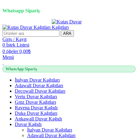
2500 TL üzeri alışverişlerde vade farksız 3 taksit fırsatı!
Whatsapp Sipariş
2500 TL üzeri alışverişlerde vade farksız 3 taksit fırsatı!
ARA
Giriş / Kayıt
0
İstek Listesi
0
öğeler
0,00
₺
Menü
WhatsApp Sipariş
İtalyan Duvar Kağıtları
Adawall Duvar Kağıtları
Decowall Duvar Kağıtları
Vertu Duvar Kağıtları
Gmz Duvar Kağıtları
Ravena Duvar Kağıdı
Duka Duvar Kağıtları
Ankawall Duvar Kağıdı
Duvar Kağıdı
İtalyan Duvar Kağıtları
Adawall Duvar Kağıtları