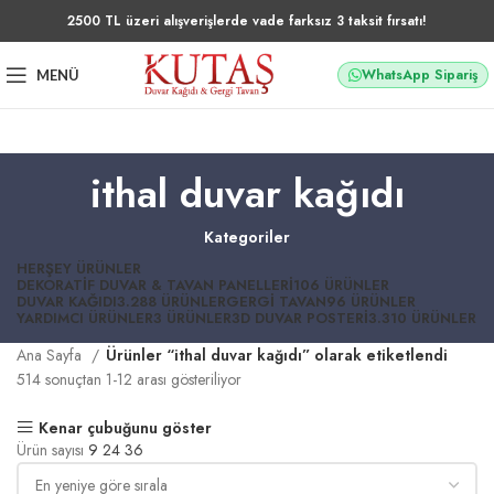
2500 TL üzeri alışverişlerde vade farksız 3 taksit fırsatı!
WhatsApp Sipariş
MENÜ
ithal duvar kağıdı
Kategoriler
HERŞEY
ÜRÜNLER
DEKORATIF DUVAR & TAVAN PANELLERI
106 ÜRÜNLER
DUVAR KAĞIDI
3.288 ÜRÜNLER
GERGI TAVAN
96 ÜRÜNLER
YARDIMCI ÜRÜNLER
3 ÜRÜNLER
3D DUVAR POSTERI
3.310 ÜRÜNLER
Ana Sayfa
Ürünler “ithal duvar kağıdı” olarak etiketlendi
514 sonuçtan 1-12 arası gösteriliyor
Kenar çubuğunu göster
Ürün sayısı
9
24
36