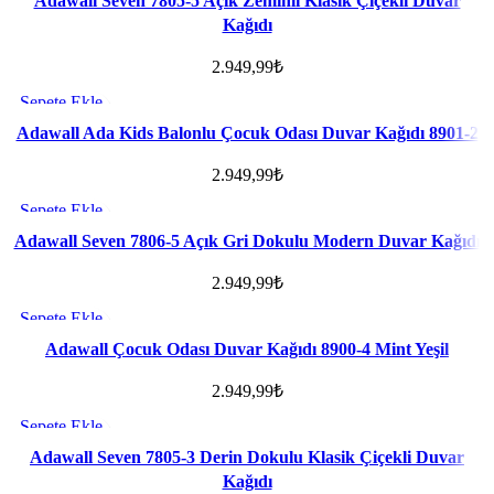
Adawall Seven 7805-5 Açık Zeminli Klasik Çiçekli Duvar
Kağıdı
2.949,99
₺
Sepete Ekle
Favorilere ekle
Adawall Ada Kids Balonlu Çocuk Odası Duvar Kağıdı 8901-2
2.949,99
₺
Sepete Ekle
Favorilere ekle
Adawall Seven 7806-5 Açık Gri Dokulu Modern Duvar Kağıdı
2.949,99
₺
Sepete Ekle
Favorilere ekle
Adawall Çocuk Odası Duvar Kağıdı 8900-4 Mint Yeşil
2.949,99
₺
Sepete Ekle
Favorilere ekle
Adawall Seven 7805-3 Derin Dokulu Klasik Çiçekli Duvar
Kağıdı