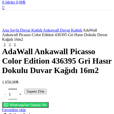
0
öğeler
0,00
₺
Büyütmek için tıklayın
Ana Sayfa
Duvar Kağıdı
Ankawall Duvar Kağıdı
AdaWall
Ankawall Picasso Color Edition 436395 Gri Hasır Dokulu Duvar
Kağıdı 16m2
AdaWall Ankawall Picasso
Color Edition 436395 Gri Hasır
Dokulu Duvar Kağıdı 16m2
1.650,00
₺
Sepete Ekle
Whatsapp'tan Sipariş Ver
Favorilere ekle