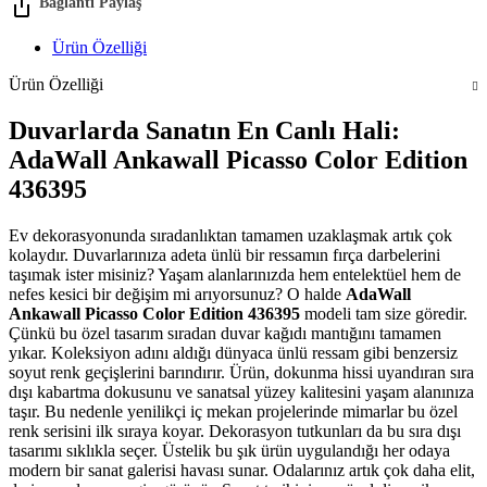
Ürün Özelliği
Ürün Özelliği
Duvarlarda Sanatın En Canlı Hali:
AdaWall Ankawall Picasso Color Edition
436395
Ev dekorasyonunda sıradanlıktan tamamen uzaklaşmak artık çok
kolaydır. Duvarlarınıza adeta ünlü bir ressamın fırça darbelerini
taşımak ister misiniz? Yaşam alanlarınızda hem entelektüel hem de
nefes kesici bir değişim mi arıyorsunuz? O halde
AdaWall
Ankawall Picasso Color Edition 436395
modeli tam size göredir.
Çünkü bu özel tasarım sıradan duvar kağıdı mantığını tamamen
yıkar. Koleksiyon adını aldığı dünyaca ünlü ressam gibi benzersiz
soyut renk geçişlerini barındırır. Ürün, dokunma hissi uyandıran sıra
dışı kabartma dokusunu ve sanatsal yüzey kalitesini yaşam alanınıza
taşır. Bu nedenle yenilikçi iç mekan projelerinde mimarlar bu özel
renk serisini ilk sıraya koyar. Dekorasyon tutkunları da bu sıra dışı
tasarımı sıklıkla seçer. Üstelik bu şık ürün uygulandığı her odaya
modern bir sanat galerisi havası sunar. Odalarınız artık çok daha elit,