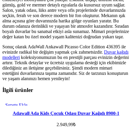
gümüş, gold ve mermer detaylı eşyalarla da kusursuz uyum sağlar.
Salon, yatak odası, lüks antre veya ofis projelerinde duvarlarınızda
seçkin, ferah ve son derece modern bir fon oluşturur. Mekanın ışık
alma açısına göre duvarınızda harika gölge oyunları yaratır. Bu
durum odanıza derinlikli ve yaşayan bir atmosfer kazandırır. Sıradan
boyalı duvarlar bu sanatsal etkiyi asla sunamaz. Mimari projelerinize
değer katan bu özel model yaşam kalitenizi doğrudan yukarı taşır.
Sonuç olarak AdaWall Ankawall Picasso Color Edition 436395 ile
evinizde radikal bir değişim yapmak çok zahmetsizdir.
Duvar kağıdı
modelleri
koleksiyonumuzun bu en prestijli parçası evinizin değerini
artırır. Teknik detaylar ve ücretsiz uygulama desteği için ekibimizle
dilediğiniz an iletişime geçebilirsiniz. Şimdi modern mimari
estetiğini duvarlarınıza taşıma zamanıdır. Siz de tarzınızı konuşturun
ve yaşam alanınızı hemen yenileyin!
İlgili ürünler
Sepete Ekle
Favorilere ekle
Adawall Ada Kids Çocuk Odası Duvar Kağıdı 8900-1
2.949,99
₺