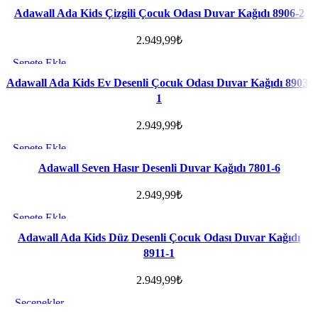
Favorilere ekle
Adawall Ada Kids Çizgili Çocuk Odası Duvar Kağıdı 8906-2
2.949,99
₺
Sepete Ekle
Favorilere ekle
Adawall Ada Kids Ev Desenli Çocuk Odası Duvar Kağıdı 8903-
1
2.949,99
₺
Sepete Ekle
Favorilere ekle
Adawall Seven Hasır Desenli Duvar Kağıdı 7801-6
2.949,99
₺
Sepete Ekle
Favorilere ekle
Adawall Ada Kids Düz Desenli Çocuk Odası Duvar Kağıdı
8911-1
2.949,99
₺
Seçenekler