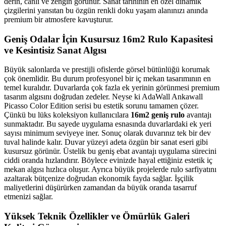
derin, canlı ve zengin görünür. Sanat tarihinin en özel dinamik
çizgilerini yansıtan bu özgün renkli doku yaşam alanınızı anında
premium bir atmosfere kavuşturur.
Geniş Odalar İçin Kusursuz 16m2 Rulo Kapasitesi
ve Kesintisiz Sanat Algısı
Büyük salonlarda ve prestijli ofislerde görsel bütünlüğü korumak
çok önemlidir. Bu durum profesyonel bir iç mekan tasarımının en
temel kuralıdır. Duvarlarda çok fazla ek yerinin görünmesi premium
tasarım algısını doğrudan zedeler. Neyse ki AdaWall Ankawall
Picasso Color Edition serisi bu estetik sorunu tamamen çözer.
Çünkü bu lüks koleksiyon kullanıcılara
16m2 geniş rulo
avantajı
sunmaktadır. Bu sayede uygulama esnasında duvarlardaki ek yeri
sayısı minimum seviyeye iner. Sonuç olarak duvarınız tek bir dev
tuval halinde kalır. Duvar yüzeyi adeta özgün bir sanat eseri gibi
kusursuz görünür. Üstelik bu geniş ebat avantajı uygulama sürecini
ciddi oranda hızlandırır. Böylece evinizde hayal ettiğiniz estetik iç
mekan algısı hızlıca oluşur. Ayrıca büyük projelerde rulo sarfiyatını
azaltarak bütçenize doğrudan ekonomik fayda sağlar. İşçilik
maliyetlerini düşürürken zamandan da büyük oranda tasarruf
etmenizi sağlar.
Yüksek Teknik Özellikler ve Ömürlük Galeri