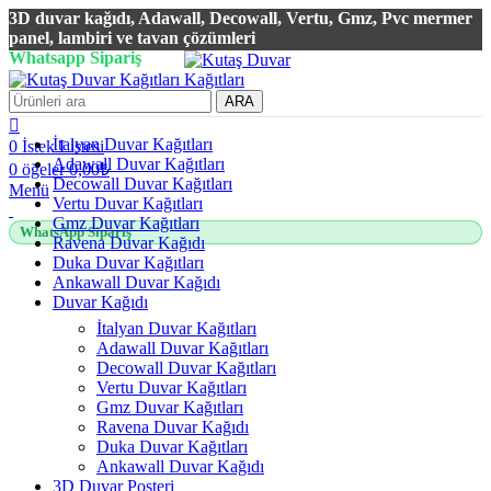
3D duvar kağıdı, Adawall, Decowall, Vertu, Gmz, Pvc mermer
panel, lambiri ve tavan çözümleri
Whatsapp Sipariş
2500 TL üzeri alışverişlerde vade farksız 3 taksit fırsatı!
ARA
İtalyan Duvar Kağıtları
0
İstek Listesi
Adawall Duvar Kağıtları
0
öğeler
0,00
₺
Decowall Duvar Kağıtları
Menü
Vertu Duvar Kağıtları
Gmz Duvar Kağıtları
WhatsApp Sipariş
Ravena Duvar Kağıdı
Duka Duvar Kağıtları
Ankawall Duvar Kağıdı
Duvar Kağıdı
İtalyan Duvar Kağıtları
Adawall Duvar Kağıtları
Decowall Duvar Kağıtları
Vertu Duvar Kağıtları
Gmz Duvar Kağıtları
Ravena Duvar Kağıdı
Duka Duvar Kağıtları
Ankawall Duvar Kağıdı
3D Duvar Posteri