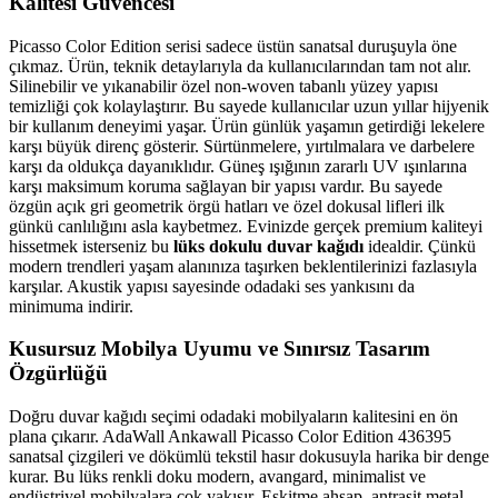
Kalitesi Güvencesi
Picasso Color Edition serisi sadece üstün sanatsal duruşuyla öne
çıkmaz. Ürün, teknik detaylarıyla da kullanıcılarından tam not alır.
Silinebilir ve yıkanabilir özel non-woven tabanlı yüzey yapısı
temizliği çok kolaylaştırır. Bu sayede kullanıcılar uzun yıllar hijyenik
bir kullanım deneyimi yaşar. Ürün günlük yaşamın getirdiği lekelere
karşı büyük direnç gösterir. Sürtünmelere, yırtılmalara ve darbelere
karşı da oldukça dayanıklıdır. Güneş ışığının zararlı UV ışınlarına
karşı maksimum koruma sağlayan bir yapısı vardır. Bu sayede
özgün açık gri geometrik örgü hatları ve özel dokusal lifleri ilk
günkü canlılığını asla kaybetmez. Evinizde gerçek premium kaliteyi
hissetmek isterseniz bu
lüks dokulu duvar kağıdı
idealdir. Çünkü
modern trendleri yaşam alanınıza taşırken beklentilerinizi fazlasıyla
karşılar. Akustik yapısı sayesinde odadaki ses yankısını da
minimuma indirir.
Kusursuz Mobilya Uyumu ve Sınırsız Tasarım
Özgürlüğü
Doğru duvar kağıdı seçimi odadaki mobilyaların kalitesini en ön
plana çıkarır. AdaWall Ankawall Picasso Color Edition 436395
sanatsal çizgileri ve dökümlü tekstil hasır dokusuyla harika bir denge
kurar. Bu lüks renkli doku modern, avangard, minimalist ve
endüstriyel mobilyalara çok yakışır. Eskitme ahşap, antrasit metal,