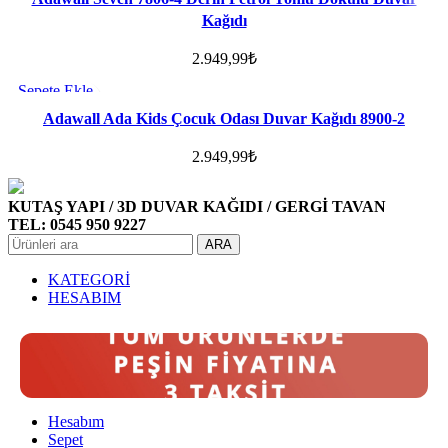
Kağıdı
2.949,99
₺
Sepete Ekle
Favorilere ekle
Adawall Ada Kids Çocuk Odası Duvar Kağıdı 8900-2
2.949,99
₺
KUTAŞ YAPI / 3D DUVAR KAĞIDI / GERGİ TAVAN
TEL: 0545 950 9227
ARA
KATEGORİ
HESABIM
Hesabım
Sepet