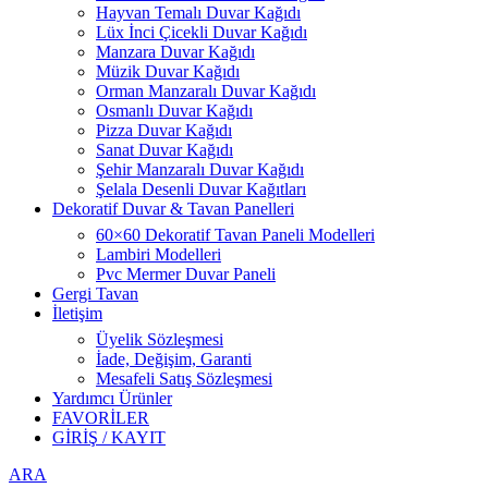
Hayvan Temalı Duvar Kağıdı
Lüx İnci Çicekli Duvar Kağıdı
Manzara Duvar Kağıdı
Müzik Duvar Kağıdı
Orman Manzaralı Duvar Kağıdı
Osmanlı Duvar Kağıdı
Pizza Duvar Kağıdı
Sanat Duvar Kağıdı
Şehir Manzaralı Duvar Kağıdı
Şelala Desenli Duvar Kağıtları
Dekoratif Duvar & Tavan Panelleri
60×60 Dekoratif Tavan Paneli Modelleri
Lambiri Modelleri
Pvc Mermer Duvar Paneli
Gergi Tavan
İletişim
Üyelik Sözleşmesi
İade, Değişim, Garanti
Mesafeli Satış Sözleşmesi
Yardımcı Ürünler
FAVORİLER
GİRİŞ / KAYIT
ARA