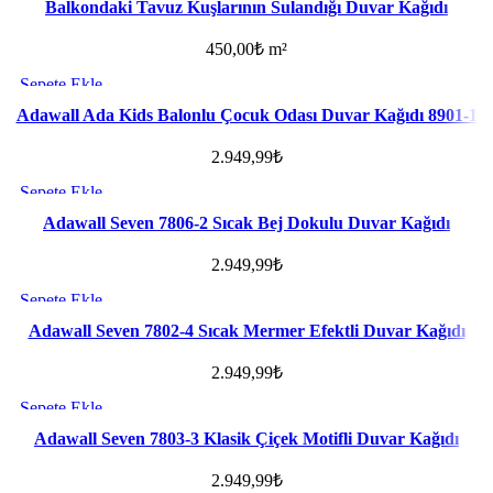
Favorilere ekle
Balkondaki Tavuz Kuşlarının Sulandığı Duvar Kağıdı
450,00
₺
m²
Sepete Ekle
Favorilere ekle
Adawall Ada Kids Balonlu Çocuk Odası Duvar Kağıdı 8901-1
2.949,99
₺
Sepete Ekle
Favorilere ekle
Adawall Seven 7806-2 Sıcak Bej Dokulu Duvar Kağıdı
2.949,99
₺
Sepete Ekle
Favorilere ekle
Adawall Seven 7802-4 Sıcak Mermer Efektli Duvar Kağıdı
2.949,99
₺
Sepete Ekle
Favorilere ekle
Adawall Seven 7803-3 Klasik Çiçek Motifli Duvar Kağıdı
2.949,99
₺