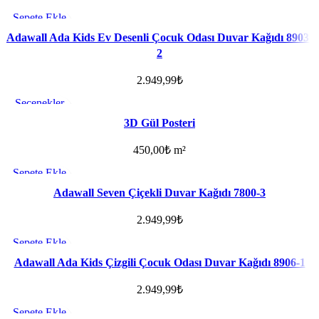
Sepete Ekle
Favorilere ekle
Adawall Ada Kids Ev Desenli Çocuk Odası Duvar Kağıdı 8903-
2
2.949,99
₺
Seçenekler
Favorilere ekle
3D Gül Posteri
450,00
₺
m²
Sepete Ekle
Favorilere ekle
Adawall Seven Çiçekli Duvar Kağıdı 7800-3
2.949,99
₺
Sepete Ekle
Favorilere ekle
Adawall Ada Kids Çizgili Çocuk Odası Duvar Kağıdı 8906-1
2.949,99
₺
Sepete Ekle