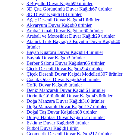
3 Boyutlu Duvar Kağıdı
99 ürünler
3D Çıta Görünümlü Duvar Kağıdı
67 ürünler
3D Duvar Kağıdı
113 ürünler
Ağaç Desenli Duvar Kağıdı
41 ürünler
Akvaryum Duvar Kağıdı
0 ürünler
Araba Temalı Duvar Kağıtları
60 ürünler
Arabalı ve Motosiklet Duvar Kağıdı
29 ürünler
Atatürk Türk Bayrağı 3 Boyutlu Duvar Kağıdı
40
ürünler
Bayan Kuaförü Duvar Kağıdı
14 ürünler
Bayrak Duvar Kağıdı
3 ürünler
Berber Salonu Duvar Kağıtları
66 ürünler
Çiçek Desenli Duvar Kağıdı
224 ürünler
Çiçek Desenli Duvar Kağıdı Modelleri
307 ürünler
Çocuk Odası Duvar Kağıdı
264 ürünler
Coffe Duvar Kağıdı
6 ürünler
Deniz Manzaralı Duvar Kağıdı
61 ürünler
Derinlik Görünümlü Duvar Kağıdı
43 ürünler
Doğa Manzara Duvar Kağıdı
310 ürünler
Doğa Manzaralı Duvar Kağıdı
137 ürünler
Doğal Taş Duvar Kağıtları
88 ürünler
Dünya Haritası Duvar Kağıdı
125 ürünler
Eskitme Duvar Kağıdı
68 ürünler
Futbol Duvar Kağıdı
1 ürün
Geometrik Desenli Duvar Kağıdı
217 ürünler