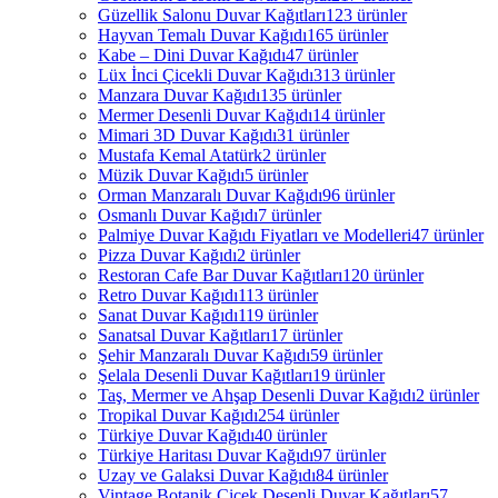
Güzellik Salonu Duvar Kağıtları
123 ürünler
Hayvan Temalı Duvar Kağıdı
165 ürünler
Kabe – Dini Duvar Kağıdı
47 ürünler
Lüx İnci Çicekli Duvar Kağıdı
313 ürünler
Manzara Duvar Kağıdı
135 ürünler
Mermer Desenli Duvar Kağıdı
14 ürünler
Mimari 3D Duvar Kağıdı
31 ürünler
Mustafa Kemal Atatürk
2 ürünler
Müzik Duvar Kağıdı
5 ürünler
Orman Manzaralı Duvar Kağıdı
96 ürünler
Osmanlı Duvar Kağıdı
7 ürünler
Palmiye Duvar Kağıdı Fiyatları ve Modelleri
47 ürünler
Pizza Duvar Kağıdı
2 ürünler
Restoran Cafe Bar Duvar Kağıtları
120 ürünler
Retro Duvar Kağıdı
113 ürünler
Sanat Duvar Kağıdı
119 ürünler
Sanatsal Duvar Kağıtları
17 ürünler
Şehir Manzaralı Duvar Kağıdı
59 ürünler
Şelala Desenli Duvar Kağıtları
19 ürünler
Taş, Mermer ve Ahşap Desenli Duvar Kağıdı
2 ürünler
Tropikal Duvar Kağıdı
254 ürünler
Türkiye Duvar Kağıdı
40 ürünler
Türkiye Haritası Duvar Kağıdı
97 ürünler
Uzay ve Galaksi Duvar Kağıdı
84 ürünler
Vintage Botanik Çiçek Desenli Duvar Kağıtları
57