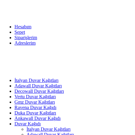
Hesabım
Sepet
Siparişlerim
Adreslerim
İtalyan Duvar Kağıtları
Adawall Duvar Kağıtları
Decowall Duvar Kağıtları
Vertu Duvar Kağıtları
Gmz Duvar Kağıtları
Ravena Duvar Kağıdı
Duka Duvar Kağıtları
Ankawall Duvar Kağıdı
Duvar Kağıdı
İtalyan Duvar Kağıtları
Adawall Duvar Kağıtları