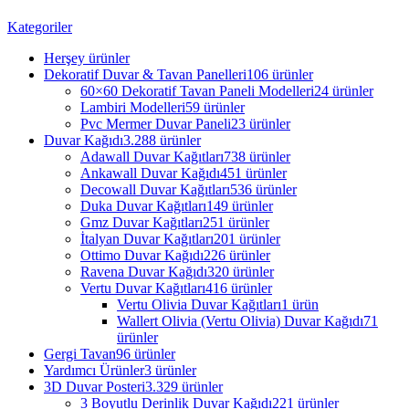
Kategoriler
Herşey
ürünler
Dekoratif Duvar & Tavan Panelleri
106 ürünler
60×60 Dekoratif Tavan Paneli Modelleri
24 ürünler
Lambiri Modelleri
59 ürünler
Pvc Mermer Duvar Paneli
23 ürünler
Duvar Kağıdı
3.288 ürünler
Adawall Duvar Kağıtları
738 ürünler
Ankawall Duvar Kağıdı
451 ürünler
Decowall Duvar Kağıtları
536 ürünler
Duka Duvar Kağıtları
149 ürünler
Gmz Duvar Kağıtları
251 ürünler
İtalyan Duvar Kağıtları
201 ürünler
Ottimo Duvar Kağıdı
226 ürünler
Ravena Duvar Kağıdı
320 ürünler
Vertu Duvar Kağıtları
416 ürünler
Vertu Olivia Duvar Kağıtları
1 ürün
Wallert Olivia (Vertu Olivia) Duvar Kağıdı
71
ürünler
Gergi Tavan
96 ürünler
Yardımcı Ürünler
3 ürünler
3D Duvar Posteri
3.329 ürünler
3 Boyutlu Derinlik Duvar Kağıdı
221 ürünler