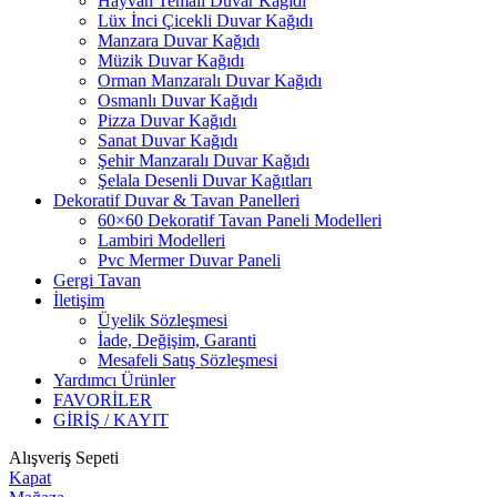
Hayvan Temalı Duvar Kağıdı
Lüx İnci Çicekli Duvar Kağıdı
Manzara Duvar Kağıdı
Müzik Duvar Kağıdı
Orman Manzaralı Duvar Kağıdı
Osmanlı Duvar Kağıdı
Pizza Duvar Kağıdı
Sanat Duvar Kağıdı
Şehir Manzaralı Duvar Kağıdı
Şelala Desenli Duvar Kağıtları
Dekoratif Duvar & Tavan Panelleri
60×60 Dekoratif Tavan Paneli Modelleri
Lambiri Modelleri
Pvc Mermer Duvar Paneli
Gergi Tavan
İletişim
Üyelik Sözleşmesi
İade, Değişim, Garanti
Mesafeli Satış Sözleşmesi
Yardımcı Ürünler
FAVORİLER
GİRİŞ / KAYIT
Alışveriş Sepeti
Kapat