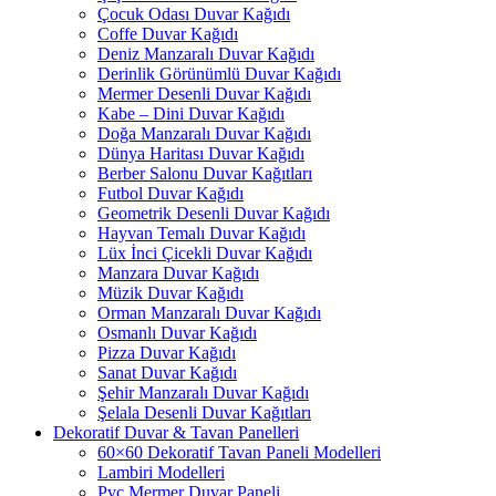
Çocuk Odası Duvar Kağıdı
Coffe Duvar Kağıdı
Deniz Manzaralı Duvar Kağıdı
Derinlik Görünümlü Duvar Kağıdı
Mermer Desenli Duvar Kağıdı
Kabe – Dini Duvar Kağıdı
Doğa Manzaralı Duvar Kağıdı
Dünya Haritası Duvar Kağıdı
Berber Salonu Duvar Kağıtları
Futbol Duvar Kağıdı
Geometrik Desenli Duvar Kağıdı
Hayvan Temalı Duvar Kağıdı
Lüx İnci Çicekli Duvar Kağıdı
Manzara Duvar Kağıdı
Müzik Duvar Kağıdı
Orman Manzaralı Duvar Kağıdı
Osmanlı Duvar Kağıdı
Pizza Duvar Kağıdı
Sanat Duvar Kağıdı
Şehir Manzaralı Duvar Kağıdı
Şelala Desenli Duvar Kağıtları
Dekoratif Duvar & Tavan Panelleri
60×60 Dekoratif Tavan Paneli Modelleri
Lambiri Modelleri
Pvc Mermer Duvar Paneli