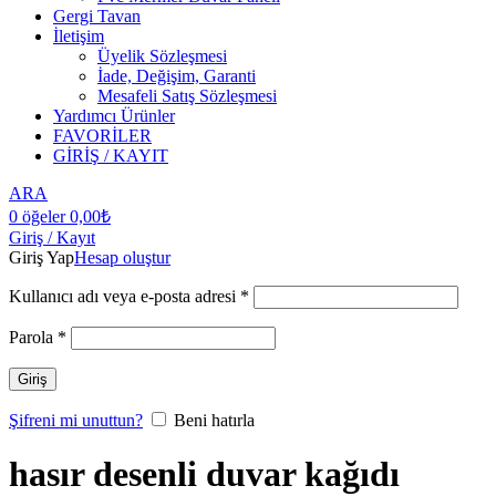
Gergi Tavan
İletişim
Üyelik Sözleşmesi
İade, Değişim, Garanti
Mesafeli Satış Sözleşmesi
Yardımcı Ürünler
FAVORİLER
GİRİŞ / KAYIT
ARA
0
öğeler
0,00
₺
Giriş / Kayıt
Giriş Yap
Hesap oluştur
Kullanıcı adı veya e-posta adresi
*
Parola
*
Giriş
Şifreni mi unuttun?
Beni hatırla
hasır desenli duvar kağıdı