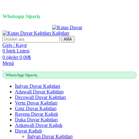
3D duvar kağıdı, Adawall, Decowall, Vertu, Gmz, Pvc mermer
panel, lambiri ve tavan çözümleri
Whatsapp Sipariş
2500 TL üzeri alışverişlerde vade farksız 3 taksit fırsatı!
ARA
Giriş / Kayıt
0
İstek Listesi
0
öğeler
0,00
₺
Menü
WhatsApp Sipariş
İtalyan Duvar Kağıtları
Adawall Duvar Kağıtları
Decowall Duvar Kağıtları
Vertu Duvar Kağıtları
Gmz Duvar Kağıtları
Ravena Duvar Kağıdı
Duka Duvar Kağıtları
Ankawall Duvar Kağıdı
Duvar Kağıdı
İtalyan Duvar Kağıtları