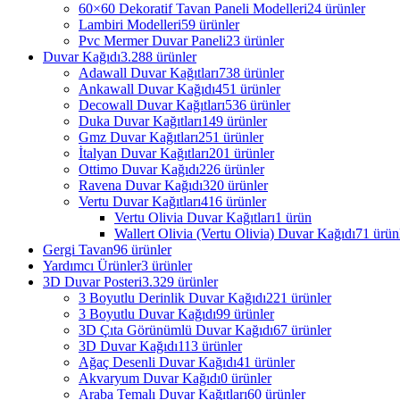
60×60 Dekoratif Tavan Paneli Modelleri
24 ürünler
Lambiri Modelleri
59 ürünler
Pvc Mermer Duvar Paneli
23 ürünler
Duvar Kağıdı
3.288 ürünler
Adawall Duvar Kağıtları
738 ürünler
Ankawall Duvar Kağıdı
451 ürünler
Decowall Duvar Kağıtları
536 ürünler
Duka Duvar Kağıtları
149 ürünler
Gmz Duvar Kağıtları
251 ürünler
İtalyan Duvar Kağıtları
201 ürünler
Ottimo Duvar Kağıdı
226 ürünler
Ravena Duvar Kağıdı
320 ürünler
Vertu Duvar Kağıtları
416 ürünler
Vertu Olivia Duvar Kağıtları
1 ürün
Wallert Olivia (Vertu Olivia) Duvar Kağıdı
71 ürün
Gergi Tavan
96 ürünler
Yardımcı Ürünler
3 ürünler
3D Duvar Posteri
3.329 ürünler
3 Boyutlu Derinlik Duvar Kağıdı
221 ürünler
3 Boyutlu Duvar Kağıdı
99 ürünler
3D Çıta Görünümlü Duvar Kağıdı
67 ürünler
3D Duvar Kağıdı
113 ürünler
Ağaç Desenli Duvar Kağıdı
41 ürünler
Akvaryum Duvar Kağıdı
0 ürünler
Araba Temalı Duvar Kağıtları
60 ürünler