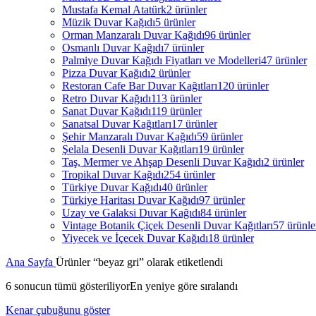
Mustafa Kemal Atatürk
2 ürünler
Müzik Duvar Kağıdı
5 ürünler
Orman Manzaralı Duvar Kağıdı
96 ürünler
Osmanlı Duvar Kağıdı
7 ürünler
Palmiye Duvar Kağıdı Fiyatları ve Modelleri
47 ürünler
Pizza Duvar Kağıdı
2 ürünler
Restoran Cafe Bar Duvar Kağıtları
120 ürünler
Retro Duvar Kağıdı
113 ürünler
Sanat Duvar Kağıdı
119 ürünler
Sanatsal Duvar Kağıtları
17 ürünler
Şehir Manzaralı Duvar Kağıdı
59 ürünler
Şelala Desenli Duvar Kağıtları
19 ürünler
Taş, Mermer ve Ahşap Desenli Duvar Kağıdı
2 ürünler
Tropikal Duvar Kağıdı
254 ürünler
Türkiye Duvar Kağıdı
40 ürünler
Türkiye Haritası Duvar Kağıdı
97 ürünler
Uzay ve Galaksi Duvar Kağıdı
84 ürünler
Vintage Botanik Çiçek Desenli Duvar Kağıtları
57 ürünle
Yiyecek ve İçecek Duvar Kağıdı
18 ürünler
Ana Sayfa
Ürünler “beyaz gri” olarak etiketlendi
6 sonucun tümü gösteriliyor
En yeniye göre sıralandı
Kenar çubuğunu göster