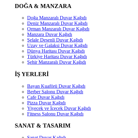
DOĞA & MANZARA
Doğa Manzaralı Duvar Kağıdı
Deniz Manzaralı Duvar Kağıdı
Orman Manzaralı Duvar Kağıdı
Manzara Duvar Kağıdı
Şelale Desenli Duvar Kağıdı
Uzay ve Galaksi Duvar Kağıdı
Dünya Haritası Duvar Kağıdı
Türkiye Haritası Duvar Kağıdı
Şehir Manzaralı Duvar Kağıdı
İŞ YERLERİ
Bayan Kuaförü Duvar Kağıdı
Berber Salonu Duvar Kağıdı
Cafe Duvar Kağıdı
Pizza Duvar Kağıdı
Yiyecek ve İçecek Duvar Kağıdı
Fitness Salonu Duvar Kağıdı
SANAT & TASARIM
Sanat Duvar Kağıdı