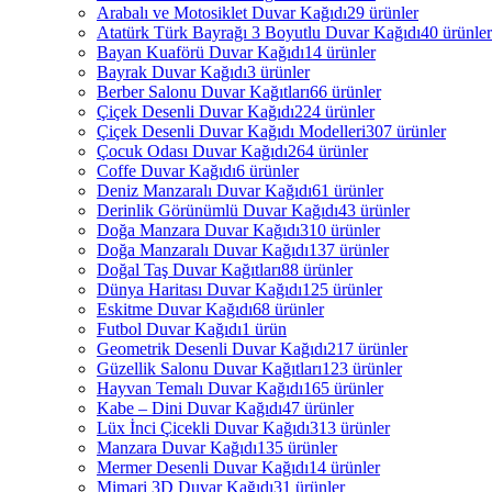
Arabalı ve Motosiklet Duvar Kağıdı
29 ürünler
Atatürk Türk Bayrağı 3 Boyutlu Duvar Kağıdı
40 ürünler
Bayan Kuaförü Duvar Kağıdı
14 ürünler
Bayrak Duvar Kağıdı
3 ürünler
Berber Salonu Duvar Kağıtları
66 ürünler
Çiçek Desenli Duvar Kağıdı
224 ürünler
Çiçek Desenli Duvar Kağıdı Modelleri
307 ürünler
Çocuk Odası Duvar Kağıdı
264 ürünler
Coffe Duvar Kağıdı
6 ürünler
Deniz Manzaralı Duvar Kağıdı
61 ürünler
Derinlik Görünümlü Duvar Kağıdı
43 ürünler
Doğa Manzara Duvar Kağıdı
310 ürünler
Doğa Manzaralı Duvar Kağıdı
137 ürünler
Doğal Taş Duvar Kağıtları
88 ürünler
Dünya Haritası Duvar Kağıdı
125 ürünler
Eskitme Duvar Kağıdı
68 ürünler
Futbol Duvar Kağıdı
1 ürün
Geometrik Desenli Duvar Kağıdı
217 ürünler
Güzellik Salonu Duvar Kağıtları
123 ürünler
Hayvan Temalı Duvar Kağıdı
165 ürünler
Kabe – Dini Duvar Kağıdı
47 ürünler
Lüx İnci Çicekli Duvar Kağıdı
313 ürünler
Manzara Duvar Kağıdı
135 ürünler
Mermer Desenli Duvar Kağıdı
14 ürünler
Mimari 3D Duvar Kağıdı
31 ürünler