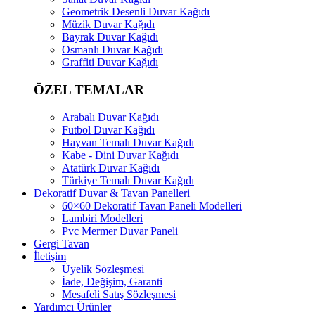
Geometrik Desenli Duvar Kağıdı
Müzik Duvar Kağıdı
Bayrak Duvar Kağıdı
Osmanlı Duvar Kağıdı
Graffiti Duvar Kağıdı
ÖZEL TEMALAR
Arabalı Duvar Kağıdı
Futbol Duvar Kağıdı
Hayvan Temalı Duvar Kağıdı
Kabe - Dini Duvar Kağıdı
Atatürk Duvar Kağıdı
Türkiye Temalı Duvar Kağıdı
Dekoratif Duvar & Tavan Panelleri
60×60 Dekoratif Tavan Paneli Modelleri
Lambiri Modelleri
Pvc Mermer Duvar Paneli
Gergi Tavan
İletişim
Üyelik Sözleşmesi
İade, Değişim, Garanti
Mesafeli Satış Sözleşmesi
Yardımcı Ürünler