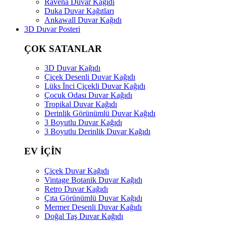
Ravena Duvar Kağıdı
Duka Duvar Kağıtları
Ankawall Duvar Kağıdı
3D Duvar Posteri
ÇOK SATANLAR
3D Duvar Kağıdı
Çiçek Desenli Duvar Kağıdı
Lüks İnci Çiçekli Duvar Kağıdı
Çocuk Odası Duvar Kağıdı
Tropikal Duvar Kağıdı
Derinlik Görünümlü Duvar Kağıdı
3 Boyutlu Duvar Kağıdı
3 Boyutlu Derinlik Duvar Kağıdı
EV İÇİN
Çiçek Duvar Kağıdı
Vintage Botanik Duvar Kağıdı
Retro Duvar Kağıdı
Çıta Görünümlü Duvar Kağıdı
Mermer Desenli Duvar Kağıdı
Doğal Taş Duvar Kağıdı