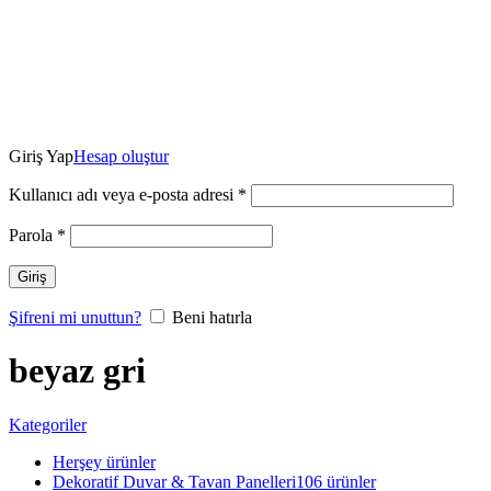
Giriş Yap
Hesap oluştur
Kullanıcı adı veya e-posta adresi
*
Parola
*
Giriş
Şifreni mi unuttun?
Beni hatırla
beyaz gri
Kategoriler
Herşey
ürünler
Dekoratif Duvar & Tavan Panelleri
106 ürünler