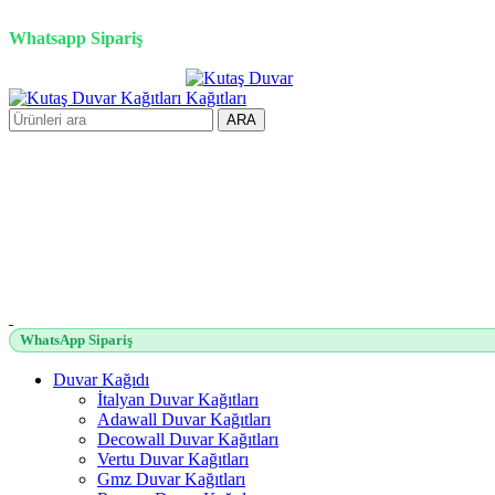
3D duvar kağıdı, Adawall, Decowall, Vertu, Gmz, Pvc mermer pan
Whatsapp Sipariş
ARA
WhatsApp Sipariş
Duvar Kağıdı
İtalyan Duvar Kağıtları
Adawall Duvar Kağıtları
Decowall Duvar Kağıtları
Vertu Duvar Kağıtları
Gmz Duvar Kağıtları