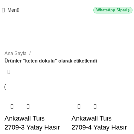
2500 TL üzeri alışverişlerde vade farksız 3 taksit fırsatı!
Menü
WhatsApp Sipariş
keten dokulu
Kategoriler
Ana Sayfa
Ürünler “keten dokulu” olarak etiketlendi
Ankawall Tuis
Ankawall Tuis
2709-3 Yatay Hasır
2709-4 Yatay Hasır