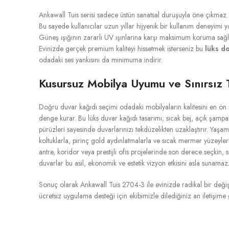
Ankawall Tuis serisi sadece üstün sanatsal duruşuyla öne çıkmaz. Ür
Bu sayede kullanıcılar uzun yıllar hijyenik bir kullanım deneyimi 
Güneş ışığının zararlı UV ışınlarına karşı maksimum koruma sağla
Evinizde gerçek premium kaliteyi hissetmek isterseniz bu
lüks d
odadaki ses yankısını da minimuma indirir.
Kusursuz Mobilya Uyumu ve Sınırsız
Doğru duvar kağıdı seçimi odadaki mobilyaların kalitesini en ön 
denge kurar. Bu lüks duvar kağıdı tasarımı; sıcak bej, açık şampan
pürüzleri sayesinde duvarlarınızı tekdüzelikten uzaklaştırır. Yaşam
koltuklarla, pirinç gold aydınlatmalarla ve sıcak mermer yüzeyler
antre, koridor veya prestijli ofis projelerinde son derece seçkin,
duvarlar bu asil, ekonomik ve estetik vizyon etkisini asla sunama
Sonuç olarak Ankawall Tuis 2704-3 ile evinizde radikal bir değ
ücretsiz uygulama desteği için ekibimizle dilediğiniz an iletişim