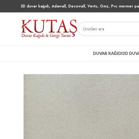
3D duvar kağıdı, Adawall, Decowall, Vertu, Gmz, Pvc mermer pan
DUVAR KAĞIDI
3D DUV