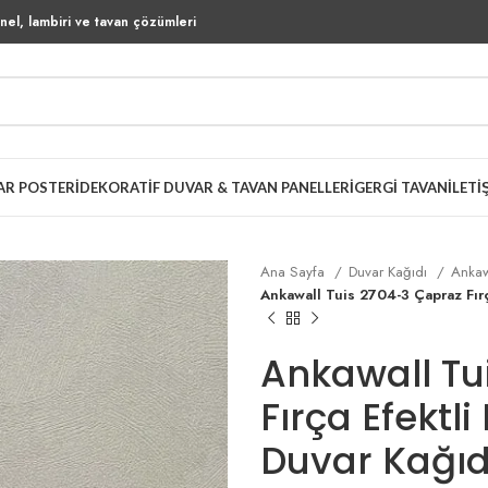
el, lambiri ve tavan çözümleri
AR POSTERI
DEKORATIF DUVAR & TAVAN PANELLERI
GERGI TAVAN
İLETI
Ana Sayfa
Duvar Kağıdı
Ankaw
Ankawall Tuis 2704-3 Çapraz Fırç
Ankawall Tu
Fırça Efektl
Duvar Kağıd