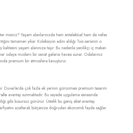
ster misiniz? Yaşam alanlarınızda hem entelektüel hem de nefes
ğını tamamen yıkar. Koleksiyon adını aldığı Tuis serisinin o
ey kalitesini yaşam alanınıza taşır. Bu nedenle yenilikçi iç mekan
ğı her odaya modern bir sanat galerisi havası sunar. Odalarınız
anında premium bir atmosfere kavuşturur.
dır. Duvarlarda çok fazla ek yerinin görünmesi premium tasarım
rulo
avantajı sunmaktadır. Bu sayede uygulama esnasında
liği gibi kusursuz görünür. Üstelik bu geniş ebat avantajı
 sarfiyatını azaltarak bütçenize doğrudan ekonomik fayda sağlar.