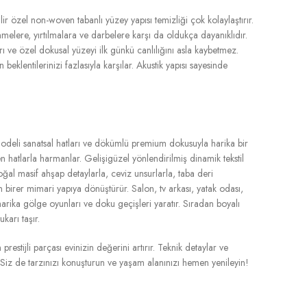
lir özel non-woven tabanlı yüzey yapısı temizliği çok kolaylaştırır.
nmelere, yırtılmalara ve darbelere karşı da oldukça dayanıklıdır.
 ve özel dokusal yüzeyi ilk günkü canlılığını asla kaybetmez.
eklentilerinizi fazlasıyla karşılar. Akustik yapısı sayesinde
 modeli sanatsal hatları ve dökümlü premium dokusuyla harika bir
n hatlarla harmanlar. Gelişigüzel yönlendirilmiş dinamik tekstil
Doğal masif ahşap detaylarla, ceviz unsurlarla, taba deri
 birer mimari yapıya dönüştürür. Salon, tv arkası, yatak odası,
harika gölge oyunları ve doku geçişleri yaratır. Sıradan boyalı
karı taşır.
estijli parçası evinizin değerini artırır. Teknik detaylar ve
. Siz de tarzınızı konuşturun ve yaşam alanınızı hemen yenileyin!