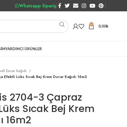
Whatsapp Sipariş
0
0,00
₺
ŞIM
YARDIMCI ÜRÜNLER
all Duvar Kağıdı
a Efektli Lüks Sıcak Bej Krem Duvar Kağıdı 16m2
is 2704-3 Çapraz
i Lüks Sıcak Bej Krem
ı 16m2