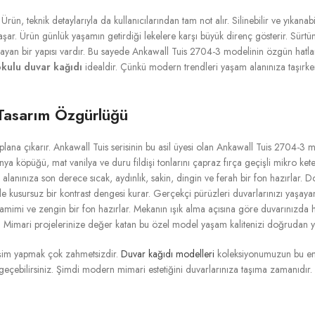
ün, teknik detaylarıyla da kullanıcılarından tam not alır. Silinebilir ve yıkanabi
yaşar. Ürün günlük yaşamın getirdiği lekelere karşı büyük direnç gösterir. Sürtü
yan bir yapısı vardır. Bu sayede Ankawall Tuis 2704-3 modelinin özgün hatları
okulu duvar kağıdı
idealdir. Çünkü modern trendleri yaşam alanınıza taşırken b
 Tasarım Özgürlüğü
plana çıkarır. Ankawall Tuis serisinin bu asil üyesi olan Ankawall Tuis 2704-3
ya köpüğü, mat vanilya ve duru fildişi tonlarını çapraz fırça geçişli mikro kete
 alanınıza son derece sıcak, aydınlık, sakin, dingin ve ferah bir fon hazırlar. 
le kusursuz bir kontrast dengesi kurar. Gerçekçi pürüzleri duvarlarınızı yaşayan
 samimi ve zengin bir fon hazırlar. Mekanın ışık alma açısına göre duvarınızda 
z. Mimari projelerinize değer katan bu özel model yaşam kalitenizi doğrudan yu
işim yapmak çok zahmetsizdir.
Duvar kağıdı modelleri
koleksiyonumuzun bu en pr
e geçebilirsiniz. Şimdi modern mimari estetiğini duvarlarınıza taşıma zamanıdır