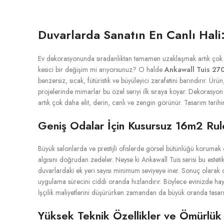
Duvarlarda Sanatın En Canlı Hali
Ev dekorasyonunda sıradanlıktan tamamen uzaklaşmak artık çok ko
kesici bir değişim mi arıyorsunuz? O halde
Ankawall Tuis 27
benzersiz, sıcak, fütüristik ve büyüleyici zarafetini barındırır. Ü
projelerinde mimarlar bu özel seriyi ilk sıraya koyar. Dekorasyon t
artık çok daha elit, derin, canlı ve zengin görünür. Tasarım tari
Geniş Odalar İçin Kusursuz 16m2 Rulo 
Büyük salonlarda ve prestijli ofislerde görsel bütünlüğü koruma
algısını doğrudan zedeler. Neyse ki Ankawall Tuis serisi bu este
duvarlardaki ek yeri sayısı minimum seviyeye iner. Sonuç olarak duv
uygulama sürecini ciddi oranda hızlandırır. Böylece evinizde haya
İşçilik maliyetlerini düşürürken zamandan da büyük oranda tasarr
Yüksek Teknik Özellikler ve Ömürlük 