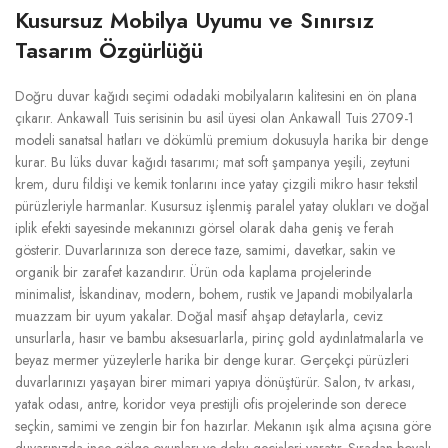
Kusursuz Mobilya Uyumu ve Sınırsız
Tasarım Özgürlüğü
Doğru duvar kağıdı seçimi odadaki mobilyaların kalitesini en ön plana
çıkarır. Ankawall Tuis serisinin bu asil üyesi olan Ankawall Tuis 2709-1
modeli sanatsal hatları ve dökümlü premium dokusuyla harika bir denge
kurar. Bu lüks duvar kağıdı tasarımı; mat soft şampanya yeşili, zeytuni
krem, duru fildişi ve kemik tonlarını ince yatay çizgili mikro hasır tekstil
pürüzleriyle harmanlar. Kusursuz işlenmiş paralel yatay olukları ve doğal
iplik efekti sayesinde mekanınızı görsel olarak daha geniş ve ferah
gösterir. Duvarlarınıza son derece taze, samimi, davetkar, sakin ve
organik bir zarafet kazandırır. Ürün oda kaplama projelerinde
minimalist, İskandinav, modern, bohem, rustik ve Japandi mobilyalarla
muazzam bir uyum yakalar. Doğal masif ahşap detaylarla, ceviz
unsurlarla, hasır ve bambu aksesuarlarla, pirinç gold aydınlatmalarla ve
beyaz mermer yüzeylerle harika bir denge kurar. Gerçekçi pürüzleri
duvarlarınızı yaşayan birer mimari yapıya dönüştürür. Salon, tv arkası,
yatak odası, antre, koridor veya prestijli ofis projelerinde son derece
seçkin, samimi ve zengin bir fon hazırlar. Mekanın ışık alma açısına göre