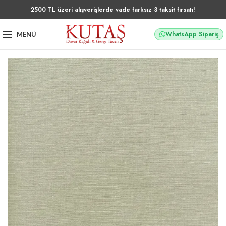
2500 TL üzeri alışverişlerde vade farksız 3 taksit fırsatı!
WhatsApp Sipariş
MENÜ