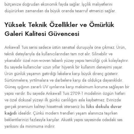
bütçenize doğrudan ekonomik fayda sağlar. İşçilik maliyetlerini
düşürürken zamandan da büyük oranda tasarruf etmenizi sağlar.
Yüksek Teknik Özellikler ve Ömürlük
Galeri Kalitesi Güvencesi
Ankawall Tuis serisi sadece üstün sanatsal duruşuyla öne çıkmaz. Ürün,
teknik detaylarıyla da kullanıcılarından tam not alır. Silinebilir ve
yıkanabilir özel non-woven tabanlı yüzey yapısı temizliği çok kolaylaştırır.
Bu sayede kullanıcılar uzun yıllar hijyenik bir kullanım deneyimi yaşar.
Ürün günlük yaşamın getirdiği lekelere karşı büyük direnç gösterir.
Sürtünmelere, yırtılmalara ve darbelere karşı da oldukça dayanıklıdır.
Güneş ışığının zararlı UV ışınlarına karşı maksimum koruma sağlayan bir
yapısı vardır. Bu sayede Ankawall Tuis 2709-1 modelinin özgün hatları
ve özel dokusal yüzeyi ilk günkü canlılığını asla kaybetmez. Evinizde
gerçek premium kaliteyi hissetmek isterseniz bu
lüks dokulu duvar
kağıdı
idealdir. Çünkü modern trendleri yaşam alanınıza taşırken
beklentilerinizi fazlasıyla karşılar. Akustik yapısı sayesinde odadaki ses
yankısını da minimuma indirir.