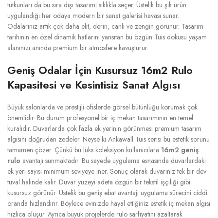
tutkunları da bu sıra dışı tasarımı sıklıkla seçer. Üstelik bu şık ürün
uygulandığı her odaya modern bir sanat galerisi havası sunar.
Odalarınız artık çok daha elit, derin, canlı ve zengin görünür. Tasarım
tarihinin en özel dinamik hatlarını yansıtan bu özgün Tuis dokusu yaşam
alanınızı anında premium bir atmosfere kavuşturur.
Geniş Odalar İçin Kusursuz 16m2 Rulo
Kapasitesi ve Kesintisiz Sanat Algısı
Büyük salonlarda ve prestijli ofislerde görsel bütünlüğü korumak çok
önemlidir. Bu durum profesyonel bir iç mekan tasarımının en temel
kuralıdır. Duvarlarda çok fazla ek yerinin görünmesi premium tasarım
algısını doğrudan zedeler. Neyse ki Ankawall Tuis serisi bu estetik sorunu
tamamen çözer. Çünkü bu lüks koleksiyon kullanıcılara
16m2 geniş
rulo
avantajı sunmaktadır. Bu sayede uygulama esnasında duvarlardaki
ek yeri sayısı minimum seviyeye iner. Sonuç olarak duvarınız tek bir dev
tuval halinde kalır. Duvar yüzeyi adeta özgün bir tekstil işçiliği gibi
kusursuz görünür. Üstelik bu geniş ebat avantajı uygulama sürecini ciddi
oranda hızlandırır. Böylece evinizde hayal ettiğiniz estetik iç mekan algısı
hızlıca oluşur. Ayrıca büyük projelerde rulo sarfiyatını azaltarak