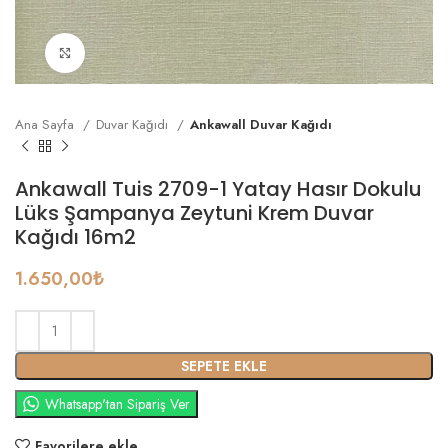
Büyütmek için tıklayın
Ana Sayfa
Duvar Kağıdı
Ankawall Duvar Kağıdı
Ankawall Tuis 2709-1 Yatay Hasır Dokulu
Lüks Şampanya Zeytuni Krem Duvar
Kağıdı 16m2
1.650,00
₺
SEPETE EKLE
Whatsapp'tan Sipariş Ver
Favorilere ekle