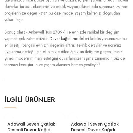
duvarınızda ince gölge oyunları ve doku geçişleri yaratır. Sıradan boyalı
duvarlar bu asil, ekonomik ve estetik vizyon etkisini asla sunamaz. Mimari
projelerinize değer katan bu özel model yaşam kalitenizi doğrudan
yukarı taşır.
Sonuç olarak Ankawall Tuis 2709-1 ile evinizde radikal bir değişim
yapmak çok zahmetsizdir.
Duvar kağıdı modelleri
koleksiyonumuzun bu
en prestijli parçası evinizin değerini artırır. Teknik detaylar ve ücretsiz
uygulama desteği için ekibimizle dilediğiniz an iletişime geçebilirsiniz.
Şimdi modern mimari estetiğini duvarlarınıza taşıma zamanıdır. Siz de
tarzınızı konuşturun ve yaşam alanınızı hemen yenileyin!
İLGILI ÜRÜNLER
Adawall Seven Çatlak
Adawall Seven Çatlak
Desenli Duvar Kağıdı
Desenli Duvar Kağıdı