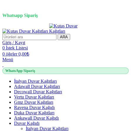
3D duvar kağıdı, Adawall, Decowall, Vertu, Gmz, Pvc mermer
panel, lambiri ve tavan çözümleri
Whatsapp Sipariş
2500 TL üzeri alışverişlerde vade farksız 3 taksit fırsatı!
ARA
Giriş / Kayıt
0
İstek Listesi
0
öğeler
0,00
₺
Menü
WhatsApp Sipariş
İtalyan Duvar Kağıtları
Adawall Duvar Kağıtları
Decowall Duvar Kağıtları
Vertu Duvar Kağıtları
Gmz Duvar Kağıtları
Ravena Duvar Kağıdı
Duka Duvar Kağıtları
Ankawall Duvar Kağıdı
Duvar Kağıdı
İtalyan Duvar Kağıtları