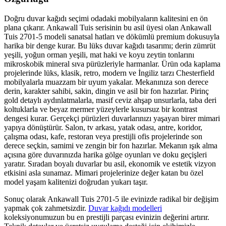
Doğru duvar kağıdı seçimi odadaki mobilyaların kalitesini en ön
plana çıkarır. Ankawall Tuis serisinin bu asil üyesi olan Ankawall
Tuis 2701-5 modeli sanatsal hatları ve dökümlü premium dokusuyla
harika bir denge kurar. Bu lüks duvar kağıdı tasarımı; derin zümrüt
yeşili, yoğun orman yeşili, mat haki ve koyu zeytin tonlarını
mikroskobik mineral sıva pürüzleriyle harmanlar. Ürün oda kaplama
projelerinde lüks, klasik, retro, modern ve İngiliz tarzı Chesterfield
mobilyalarla muazzam bir uyum yakalar. Mekanınıza son derece
derin, karakter sahibi, sakin, dingin ve asil bir fon hazırlar. Pirinç
gold detaylı aydınlatmalarla, masif ceviz ahşap unsurlarla, taba deri
koltuklarla ve beyaz mermer yüzeylerle kusursuz bir kontrast
dengesi kurar. Gerçekçi pürüzleri duvarlarınızı yaşayan birer mimari
yapıya dönüştürür. Salon, tv arkası, yatak odası, antre, koridor,
çalışma odası, kafe, restoran veya prestijli ofis projelerinde son
derece seçkin, samimi ve zengin bir fon hazırlar. Mekanın ışık alma
açısına göre duvarınızda harika gölge oyunları ve doku geçişleri
yaratır. Sıradan boyalı duvarlar bu asil, ekonomik ve estetik vizyon
etkisini asla sunamaz. Mimari projelerinize değer katan bu özel
model yaşam kalitenizi doğrudan yukarı taşır.
Sonuç olarak Ankawall Tuis 2701-5 ile evinizde radikal bir değişim
yapmak çok zahmetsizdir.
Duvar kağıdı modelleri
koleksiyonumuzun bu en prestijli parçası evinizin değerini artırır.