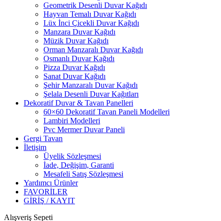
Geometrik Desenli Duvar Kağıdı
Hayvan Temalı Duvar Kağıdı
Lüx İnci Çicekli Duvar Kağıdı
Manzara Duvar Kağıdı
Müzik Duvar Kağıdı
Orman Manzaralı Duvar Kağıdı
Osmanlı Duvar Kağıdı
Pizza Duvar Kağıdı
Sanat Duvar Kağıdı
Şehir Manzaralı Duvar Kağıdı
Şelala Desenli Duvar Kağıtları
Dekoratif Duvar & Tavan Panelleri
60×60 Dekoratif Tavan Paneli Modelleri
Lambiri Modelleri
Pvc Mermer Duvar Paneli
Gergi Tavan
İletişim
Üyelik Sözleşmesi
İade, Değişim, Garanti
Mesafeli Satış Sözleşmesi
Yardımcı Ürünler
FAVORİLER
GİRİŞ / KAYIT
Alışveriş Sepeti