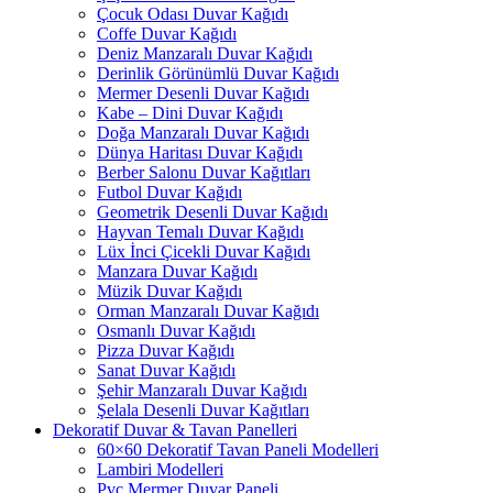
Çocuk Odası Duvar Kağıdı
Coffe Duvar Kağıdı
Deniz Manzaralı Duvar Kağıdı
Derinlik Görünümlü Duvar Kağıdı
Mermer Desenli Duvar Kağıdı
Kabe – Dini Duvar Kağıdı
Doğa Manzaralı Duvar Kağıdı
Dünya Haritası Duvar Kağıdı
Berber Salonu Duvar Kağıtları
Futbol Duvar Kağıdı
Geometrik Desenli Duvar Kağıdı
Hayvan Temalı Duvar Kağıdı
Lüx İnci Çicekli Duvar Kağıdı
Manzara Duvar Kağıdı
Müzik Duvar Kağıdı
Orman Manzaralı Duvar Kağıdı
Osmanlı Duvar Kağıdı
Pizza Duvar Kağıdı
Sanat Duvar Kağıdı
Şehir Manzaralı Duvar Kağıdı
Şelala Desenli Duvar Kağıtları
Dekoratif Duvar & Tavan Panelleri
60×60 Dekoratif Tavan Paneli Modelleri
Lambiri Modelleri
Pvc Mermer Duvar Paneli