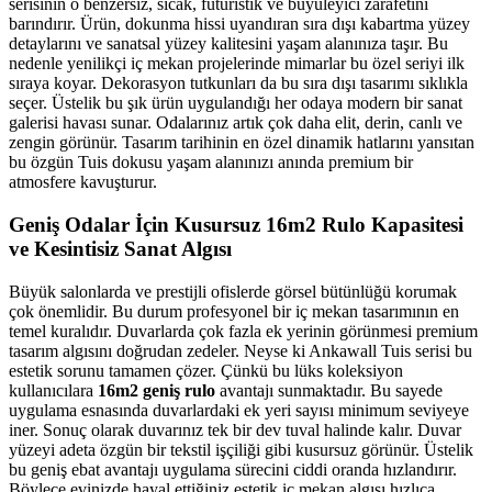
serisinin o benzersiz, sıcak, fütüristik ve büyüleyici zarafetini
barındırır. Ürün, dokunma hissi uyandıran sıra dışı kabartma yüzey
detaylarını ve sanatsal yüzey kalitesini yaşam alanınıza taşır. Bu
nedenle yenilikçi iç mekan projelerinde mimarlar bu özel seriyi ilk
sıraya koyar. Dekorasyon tutkunları da bu sıra dışı tasarımı sıklıkla
seçer. Üstelik bu şık ürün uygulandığı her odaya modern bir sanat
galerisi havası sunar. Odalarınız artık çok daha elit, derin, canlı ve
zengin görünür. Tasarım tarihinin en özel dinamik hatlarını yansıtan
bu özgün Tuis dokusu yaşam alanınızı anında premium bir
atmosfere kavuşturur.
Geniş Odalar İçin Kusursuz 16m2 Rulo Kapasitesi
ve Kesintisiz Sanat Algısı
Büyük salonlarda ve prestijli ofislerde görsel bütünlüğü korumak
çok önemlidir. Bu durum profesyonel bir iç mekan tasarımının en
temel kuralıdır. Duvarlarda çok fazla ek yerinin görünmesi premium
tasarım algısını doğrudan zedeler. Neyse ki Ankawall Tuis serisi bu
estetik sorunu tamamen çözer. Çünkü bu lüks koleksiyon
kullanıcılara
16m2 geniş rulo
avantajı sunmaktadır. Bu sayede
uygulama esnasında duvarlardaki ek yeri sayısı minimum seviyeye
iner. Sonuç olarak duvarınız tek bir dev tuval halinde kalır. Duvar
yüzeyi adeta özgün bir tekstil işçiliği gibi kusursuz görünür. Üstelik
bu geniş ebat avantajı uygulama sürecini ciddi oranda hızlandırır.
Böylece evinizde hayal ettiğiniz estetik iç mekan algısı hızlıca