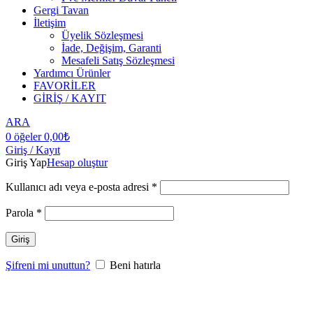
Gergi Tavan
İletişim
Üyelik Sözleşmesi
İade, Değişim, Garanti
Mesafeli Satış Sözleşmesi
Yardımcı Ürünler
FAVORİLER
GİRİŞ / KAYIT
ARA
0
öğeler
0,00
₺
Giriş / Kayıt
Giriş Yap
Hesap oluştur
Kullanıcı adı veya e-posta adresi
*
Parola
*
Giriş
Şifreni mi unuttun?
Beni hatırla
Büyütmek için tıklayın