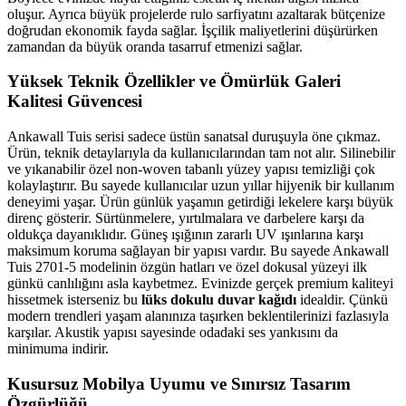
oluşur. Ayrıca büyük projelerde rulo sarfiyatını azaltarak bütçenize
doğrudan ekonomik fayda sağlar. İşçilik maliyetlerini düşürürken
zamandan da büyük oranda tasarruf etmenizi sağlar.
Yüksek Teknik Özellikler ve Ömürlük Galeri
Kalitesi Güvencesi
Ankawall Tuis serisi sadece üstün sanatsal duruşuyla öne çıkmaz.
Ürün, teknik detaylarıyla da kullanıcılarından tam not alır. Silinebilir
ve yıkanabilir özel non-woven tabanlı yüzey yapısı temizliği çok
kolaylaştırır. Bu sayede kullanıcılar uzun yıllar hijyenik bir kullanım
deneyimi yaşar. Ürün günlük yaşamın getirdiği lekelere karşı büyük
direnç gösterir. Sürtünmelere, yırtılmalara ve darbelere karşı da
oldukça dayanıklıdır. Güneş ışığının zararlı UV ışınlarına karşı
maksimum koruma sağlayan bir yapısı vardır. Bu sayede Ankawall
Tuis 2701-5 modelinin özgün hatları ve özel dokusal yüzeyi ilk
günkü canlılığını asla kaybetmez. Evinizde gerçek premium kaliteyi
hissetmek isterseniz bu
lüks dokulu duvar kağıdı
idealdir. Çünkü
modern trendleri yaşam alanınıza taşırken beklentilerinizi fazlasıyla
karşılar. Akustik yapısı sayesinde odadaki ses yankısını da
minimuma indirir.
Kusursuz Mobilya Uyumu ve Sınırsız Tasarım
Özgürlüğü