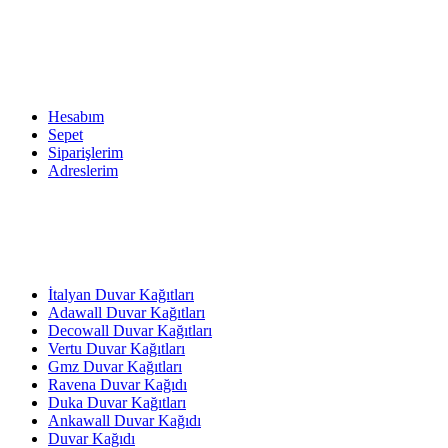
Hesabım
Sepet
Siparişlerim
Adreslerim
İtalyan Duvar Kağıtları
Adawall Duvar Kağıtları
Decowall Duvar Kağıtları
Vertu Duvar Kağıtları
Gmz Duvar Kağıtları
Ravena Duvar Kağıdı
Duka Duvar Kağıtları
Ankawall Duvar Kağıdı
Duvar Kağıdı