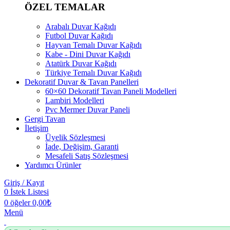
ÖZEL TEMALAR
Arabalı Duvar Kağıdı
Futbol Duvar Kağıdı
Hayvan Temalı Duvar Kağıdı
Kabe - Dini Duvar Kağıdı
Atatürk Duvar Kağıdı
Türkiye Temalı Duvar Kağıdı
Dekoratif Duvar & Tavan Panelleri
60×60 Dekoratif Tavan Paneli Modelleri
Lambiri Modelleri
Pvc Mermer Duvar Paneli
Gergi Tavan
İletişim
Üyelik Sözleşmesi
İade, Değişim, Garanti
Mesafeli Satış Sözleşmesi
Yardımcı Ürünler
Giriş / Kayıt
0
İstek Listesi
0
öğeler
0,00
₺
Menü