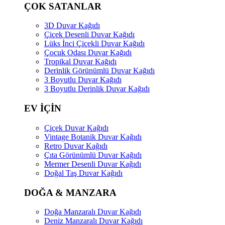
ÇOK SATANLAR
3D Duvar Kağıdı
Çiçek Desenli Duvar Kağıdı
Lüks İnci Çiçekli Duvar Kağıdı
Çocuk Odası Duvar Kağıdı
Tropikal Duvar Kağıdı
Derinlik Görünümlü Duvar Kağıdı
3 Boyutlu Duvar Kağıdı
3 Boyutlu Derinlik Duvar Kağıdı
EV İÇİN
Çiçek Duvar Kağıdı
Vintage Botanik Duvar Kağıdı
Retro Duvar Kağıdı
Çıta Görünümlü Duvar Kağıdı
Mermer Desenli Duvar Kağıdı
Doğal Taş Duvar Kağıdı
DOĞA & MANZARA
Doğa Manzaralı Duvar Kağıdı
Deniz Manzaralı Duvar Kağıdı