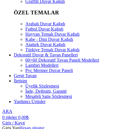
Graffiti Duvar Kağıdı
ÖZEL TEMALAR
Arabalı Duvar Kağıdı
Futbol Duvar Kağıdı
Hayvan Temalı Duvar Kağıdı
Kabe - Dini Duvar Kağıdı
Atatürk Duvar Kağıdı
Türkiye Temalı Duvar Kağıdı
Dekoratif Duvar & Tavan Panelleri
60×60 Dekoratif Tavan Paneli Modelleri
Lambiri Modelleri
Pvc Mermer Duvar Paneli
Gergi Tavan
İletişim
Üyelik Sözleşmesi
İade, Değişim, Garanti
Mesafeli Satış Sözleşmesi
Yardımcı Ürünler
ARA
0
öğeler
0,00
₺
Giriş / Kayıt
Giriş Yap
Hesap oluştur