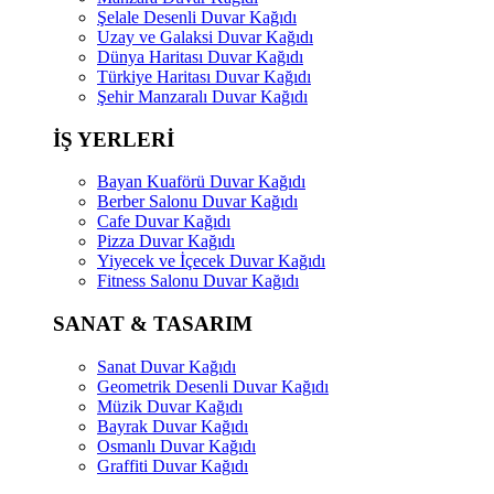
Şelale Desenli Duvar Kağıdı
Uzay ve Galaksi Duvar Kağıdı
Dünya Haritası Duvar Kağıdı
Türkiye Haritası Duvar Kağıdı
Şehir Manzaralı Duvar Kağıdı
İŞ YERLERİ
Bayan Kuaförü Duvar Kağıdı
Berber Salonu Duvar Kağıdı
Cafe Duvar Kağıdı
Pizza Duvar Kağıdı
Yiyecek ve İçecek Duvar Kağıdı
Fitness Salonu Duvar Kağıdı
SANAT & TASARIM
Sanat Duvar Kağıdı
Geometrik Desenli Duvar Kağıdı
Müzik Duvar Kağıdı
Bayrak Duvar Kağıdı
Osmanlı Duvar Kağıdı
Graffiti Duvar Kağıdı