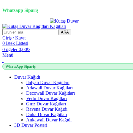
3D duvar kağıdı, Adawall, Decowall, Vertu, Gmz, Pvc mermer pan
Whatsapp Sipariş
ARA
Giriş / Kayıt
0
İstek Listesi
0
öğeler
0,00
₺
Menü
WhatsApp Sipariş
Duvar Kağıdı
İtalyan Duvar Kağıtları
Adawall Duvar Kağıtları
Decowall Duvar Kağıtları
Vertu Duvar Kağıtları
Gmz Duvar Kağıtları
Ravena Duvar Kağıdı
Duka Duvar Kağıtları
Ankawall Duvar Kağıdı
3D Duvar Posteri