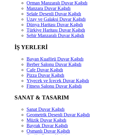
Orman Manzaralı Duvar Kağıdı
Manzara Duvar Kağıdı
Şelale Desenli Duvar Kağıdı
Uzay ve Galaksi Duvar Kağıdı
Dünya Haritası Duvar Kağıdı
Türkiye Haritası Duvar Kağıdı
Şehir Manzaralı Duvar Kağıdı
İŞ YERLERİ
Bayan Kuaförü Duvar Kağıdı
Berber Salonu Duvar Kağıdı
Cafe Duvar Kağıdı
Pizza Duvar Kağıdı
Yiyecek ve İçecek Duvar Kağıdı
Fitness Salonu Duvar Kağıdı
SANAT & TASARIM
Sanat Duvar Kağıdı
Geometrik Desenli Duvar Kağıdı
Müzik Duvar Kağıdı
Bayrak Duvar Kağıdı
Osmanlı Duvar Kağıdı