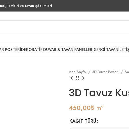
el, lambiri ve tavan çözümleri
AR POSTERI
DEKORATIF DUVAR & TAVAN PANELLERI
GERGI TAVAN
İLETI
Ana Sayfa
3D Duvar Posteri
Sa
3D Tavuz Ku
450,00
₺
m²
KAĞIT TÜRÜ