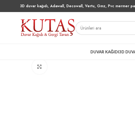
3D duvar kağıdı, Adawall, Decowall, Vertu, Gmz, Pvc mermer pan
DUVAR KAĞIDI
3D DUV
Büyütmek için tıklayın