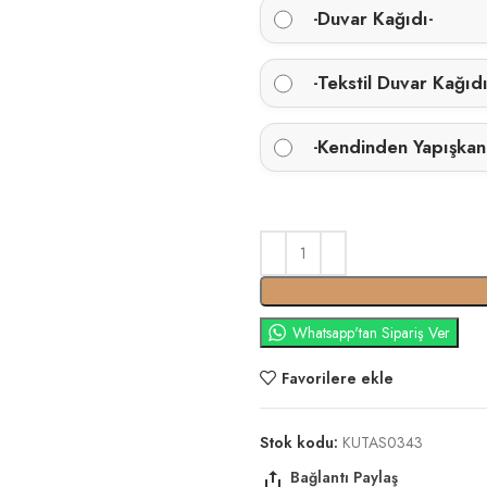
Duvar Kağıdı
-
-
Tekstil Duvar Kağıd
-
Kendinden Yapışkan
-
Whatsapp'tan Sipariş Ver
Favorilere ekle
Stok kodu:
KUTAS0343