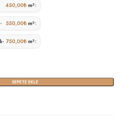
450,00
₺
m²
ı
550,00
₺
m²
-
lı
750,00
₺
m²
-
SEPETE EKLE