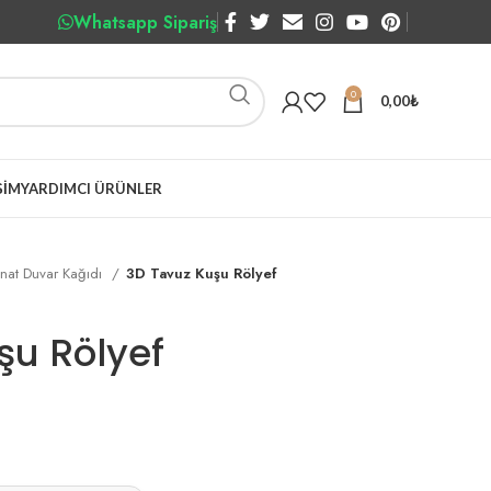
Whatsapp Sipariş
0
0,00
₺
ŞIM
YARDIMCI ÜRÜNLER
nat Duvar Kağıdı
3D Tavuz Kuşu Rölyef
şu Rölyef