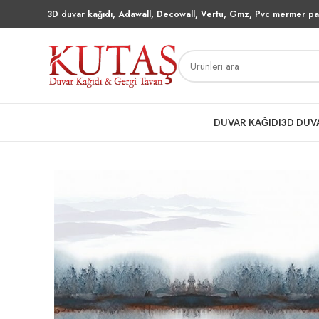
3D duvar kağıdı, Adawall, Decowall, Vertu, Gmz, Pvc mermer pan
DUVAR KAĞIDI
3D DUV