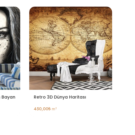
ş Bayan
Retro 3D Dünya Haritası
Retr
450,00
₺
m²
450