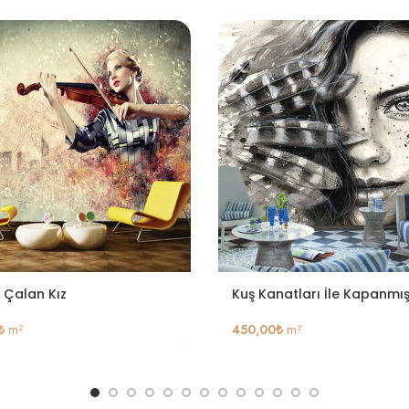
Çalan Kız
Kuş Kanatları İle Kapanmı
₺
m²
450,00
₺
m²