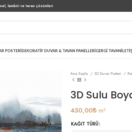
el, lambiri ve tavan çözümleri
AR POSTERI
DEKORATIF DUVAR & TAVAN PANELLERI
GERGI TAVAN
İLETI
Ana Sayfa
3D Duvar Posteri
Re
3D Sulu Boy
450,00
₺
m²
KAĞIT TÜRÜ