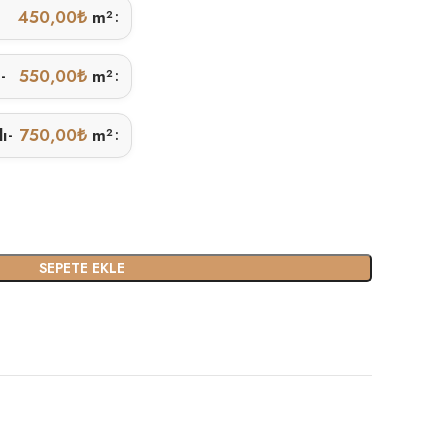
450,00
₺
m²
ı
550,00
₺
m²
-
lı
750,00
₺
m²
-
SEPETE EKLE