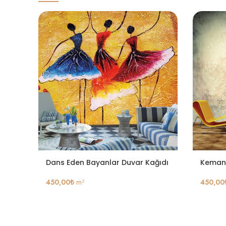
Dans Eden Bayanlar Duvar Kağıdı
Keman 
450,00
₺
m²
450,00