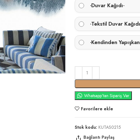
Duvar Kağıdı
-
-
Tekstil Duvar Kağıd
-
Kendinden Yapışkan
-
Whatsapp'tan Sipariş Ver
Favorilere ekle
Stok kodu:
KUTAS0215