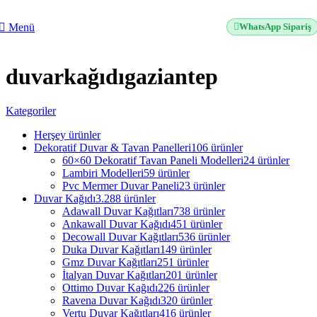
2500 TL üzeri alışverişlerde vade farksız 3 taksit fırsatı!
Menü
WhatsApp Sipariş
duvarkağıdıgaziantep
Kategoriler
Herşey
ürünler
Dekoratif Duvar & Tavan Panelleri
106 ürünler
60×60 Dekoratif Tavan Paneli Modelleri
24 ürünler
Lambiri Modelleri
59 ürünler
Pvc Mermer Duvar Paneli
23 ürünler
Duvar Kağıdı
3.288 ürünler
Adawall Duvar Kağıtları
738 ürünler
Ankawall Duvar Kağıdı
451 ürünler
Decowall Duvar Kağıtları
536 ürünler
Duka Duvar Kağıtları
149 ürünler
Gmz Duvar Kağıtları
251 ürünler
İtalyan Duvar Kağıtları
201 ürünler
Ottimo Duvar Kağıdı
226 ürünler
Ravena Duvar Kağıdı
320 ürünler
Vertu Duvar Kağıtları
416 ürünler