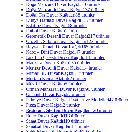
Doğa Manzara Duvar Kağıdı
310 ürünler
Doğa Manzaralı Duvar Kağıdı
137 ürünler
Doğal Taş Duvar Kağıtları
88 ürünler
Dünya Haritası Duvar Kağıdı
125 ürünler
Eskitme Duvar Kağıdı
68 ürünler
Futbol Duvar Kağıdı
1 ürün
Geometrik Desenli Duvar Kağıdı
217 ürünler
Güzellik Salonu Duvar Kağıtları
123 ürünler
Hayvan Temalı Duvar Kağıdı
165 ürünler
Kabe – Dini Duvar Kağıdı
47 ürünler
Lüx İnci Çicekli Duvar Kağıdı
313 ürünler
Manzara Duvar Kağıdı
135 ürünler
Mermer Desenli Duvar Kağıdı
14 ürünler
Mimari 3D Duvar Kağıdı
31 ürünler
Mustafa Kemal Atatürk
2 ürünler
Müzik Duvar Kağıdı
5 ürünler
Orman Manzaralı Duvar Kağıdı
96 ürünler
Osmanlı Duvar Kağıdı
7 ürünler
Palmiye Duvar Kağıdı Fiyatları ve Modelleri
47 ürünler
Pizza Duvar Kağıdı
2 ürünler
Restoran Cafe Bar Duvar Kağıtları
120 ürünler
Retro Duvar Kağıdı
113 ürünler
Sanat Duvar Kağıdı
119 ürünler
Sanatsal Duvar Kağıtları
17 ürünler
Şehir Manzaralı Duvar Kağıdı
59 ürünler