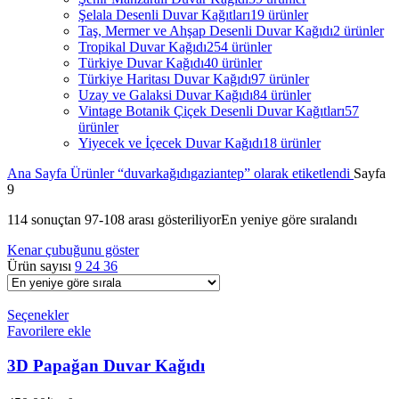
Şelala Desenli Duvar Kağıtları
19 ürünler
Taş, Mermer ve Ahşap Desenli Duvar Kağıdı
2 ürünler
Tropikal Duvar Kağıdı
254 ürünler
Türkiye Duvar Kağıdı
40 ürünler
Türkiye Haritası Duvar Kağıdı
97 ürünler
Uzay ve Galaksi Duvar Kağıdı
84 ürünler
Vintage Botanik Çiçek Desenli Duvar Kağıtları
57
ürünler
Yiyecek ve İçecek Duvar Kağıdı
18 ürünler
Ana Sayfa
Ürünler “duvarkağıdıgaziantep” olarak etiketlendi
Sayfa
9
114 sonuçtan 97-108 arası gösteriliyor
En yeniye göre sıralandı
Kenar çubuğunu göster
Ürün sayısı
9
24
36
Seçenekler
Favorilere ekle
3D Papağan Duvar Kağıdı