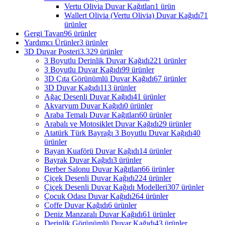
Vertu Olivia Duvar Kağıtları
1 ürün
Wallert Olivia (Vertu Olivia) Duvar Kağıdı
71
ürünler
Gergi Tavan
96 ürünler
Yardımcı Ürünler
3 ürünler
3D Duvar Posteri
3.329 ürünler
3 Boyutlu Derinlik Duvar Kağıdı
221 ürünler
3 Boyutlu Duvar Kağıdı
99 ürünler
3D Çıta Görünümlü Duvar Kağıdı
67 ürünler
3D Duvar Kağıdı
113 ürünler
Ağaç Desenli Duvar Kağıdı
41 ürünler
Akvaryum Duvar Kağıdı
0 ürünler
Araba Temalı Duvar Kağıtları
60 ürünler
Arabalı ve Motosiklet Duvar Kağıdı
29 ürünler
Atatürk Türk Bayrağı 3 Boyutlu Duvar Kağıdı
40
ürünler
Bayan Kuaförü Duvar Kağıdı
14 ürünler
Bayrak Duvar Kağıdı
3 ürünler
Berber Salonu Duvar Kağıtları
66 ürünler
Çiçek Desenli Duvar Kağıdı
224 ürünler
Çiçek Desenli Duvar Kağıdı Modelleri
307 ürünler
Çocuk Odası Duvar Kağıdı
264 ürünler
Coffe Duvar Kağıdı
6 ürünler
Deniz Manzaralı Duvar Kağıdı
61 ürünler
Derinlik Görünümlü Duvar Kağıdı
43 ürünler