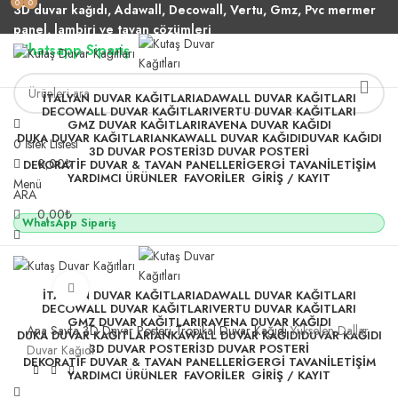
0
0
0
0
3D duvar kağıdı, Adawall, Decowall, Vertu, Gmz, Pvc mermer
panel, lambiri ve tavan çözümleri
Whatsapp Sipariş
2500 TL üzeri alışverişlerde vade farksız 3 taksit fırsatı!
İTALYAN DUVAR KAĞITLARI
ADAWALL DUVAR KAĞITLARI
DECOWALL DUVAR KAĞITLARI
VERTU DUVAR KAĞITLARI
GMZ DUVAR KAĞITLARI
RAVENA DUVAR KAĞIDI
DUKA DUVAR KAĞITLARI
ANKAWALL DUVAR KAĞIDI
DUVAR KAĞIDI
0
İstek Listesi
3D DUVAR POSTERI
3D DUVAR POSTERI
0,00
₺
DEKORATIF DUVAR & TAVAN PANELLERI
GERGI TAVAN
İLETIŞIM
YARDIMCI ÜRÜNLER
FAVORİLER
GİRİŞ / KAYIT
Menü
ARA
0,00
₺
WhatsApp Sipariş
Büyütmek için tıklayın
İTALYAN DUVAR KAĞITLARI
ADAWALL DUVAR KAĞITLARI
DECOWALL DUVAR KAĞITLARI
VERTU DUVAR KAĞITLARI
GMZ DUVAR KAĞITLARI
RAVENA DUVAR KAĞIDI
Ana Sayfa
3D Duvar Posteri
Tropikal Duvar Kağıdı
Yükselen Dallar
DUKA DUVAR KAĞITLARI
ANKAWALL DUVAR KAĞIDI
DUVAR KAĞIDI
3D DUVAR POSTERI
3D DUVAR POSTERI
Duvar Kağıdı
DEKORATIF DUVAR & TAVAN PANELLERI
GERGI TAVAN
İLETIŞIM
YARDIMCI ÜRÜNLER
FAVORİLER
GİRİŞ / KAYIT