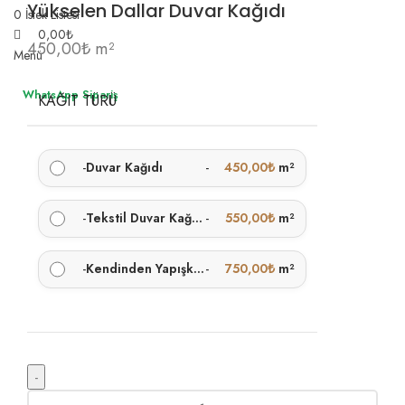
Yükselen Dallar Duvar Kağıdı
0
İstek Listesi
0,00
₺
450,00
₺
m²
Menü
WhatsApp Sipariş
KAĞIT TÜRÜ
-
Duvar Kağıdı
-
450,00
₺
m²
-
Tekstil Duvar Kağıdı
-
550,00
₺
m²
-
Kendinden Yapışkanlı
-
750,00
₺
m²