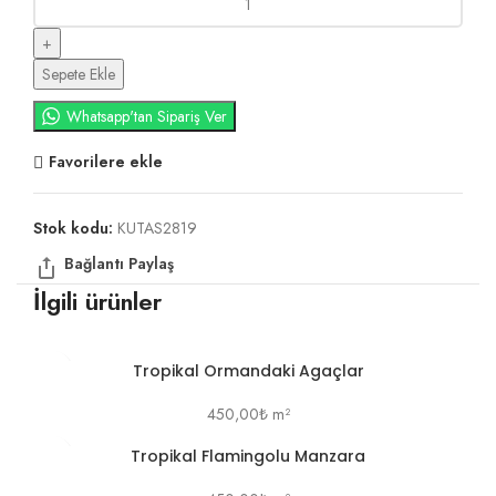
Sepete Ekle
Whatsapp'tan Sipariş Ver
Favorilere ekle
Stok kodu:
KUTAS2819
İlgili ürünler
Tropikal Ormandaki Agaçlar
450,00
₺
m²
Tropikal Flamingolu Manzara