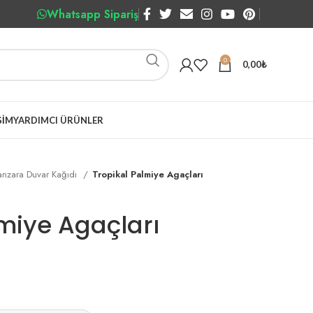
Whatsapp Sipariş
0
0,00
₺
ŞIM
YARDIMCI ÜRÜNLER
nzara Duvar Kağıdı
Tropikal Palmiye Agaçları
lmiye Agaçları