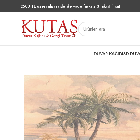
2500 TL üzeri alışverişlerde vade farksız 3 taksit fırsatı!
DUVAR KAĞIDI
3D DUV