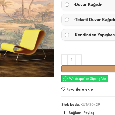
Duvar Kağıdı
-
-
Tekstil Duvar Kağıd
-
Kendinden Yapışkan
-
Whatsapp'tan Sipariş Ver
Favorilere ekle
Stok kodu:
KUTAS0429