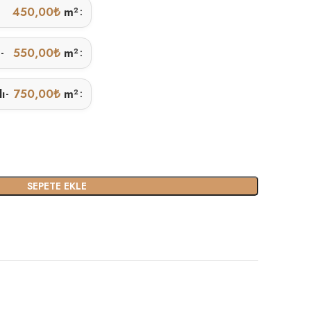
450,00
₺
m²
ı
550,00
₺
m²
-
lı
750,00
₺
m²
-
SEPETE EKLE