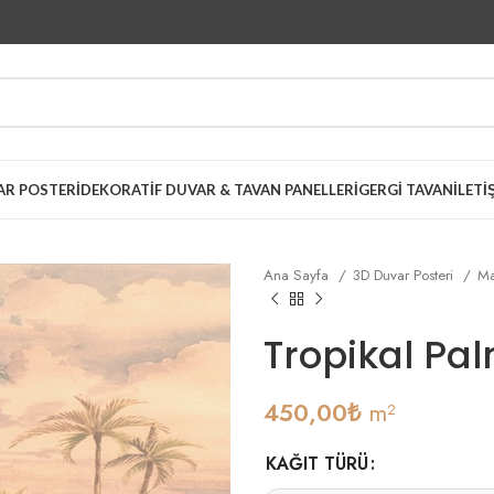
AR POSTERI
DEKORATIF DUVAR & TAVAN PANELLERI
GERGI TAVAN
İLETI
Ana Sayfa
3D Duvar Posteri
Ma
Tropikal Pa
450,00
₺
m²
KAĞIT TÜRÜ