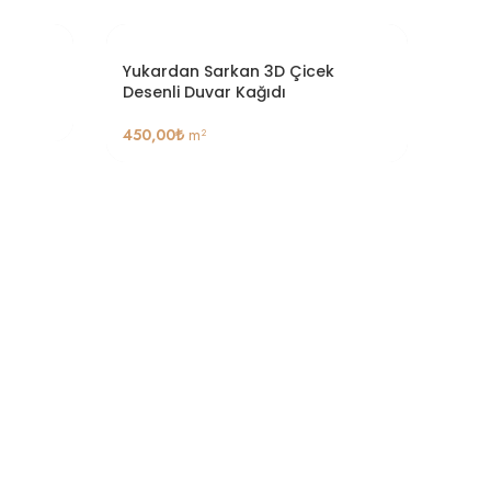
Yukardan Sarkan 3D Çicek
Geni
Desenli Duvar Kağıdı
450
450,00
₺
m²