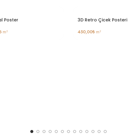
al Poster
3D Retro Çicek Posteri
₺
m²
450,00
₺
m²