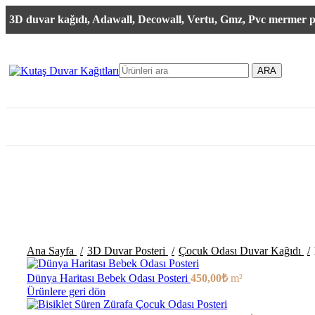
Çiçek Desenli Duvar
Vintage Botanik Duvar
3D duvar kağıdı, Adawall, Decowall, Vertu, Gmz, Pvc mermer pa
Kağıdı
Kağıdı
Lüks İnci Çiçekli Duvar
Retro Duvar Kağıdı
Kağıdı
ARA
Çıta Görünümlü Duvar
Çocuk Odası Duvar Kağıdı
Kağıdı
Tropikal Duvar Kağıdı
Mermer Desenli Duvar
Kağıdı
Derinlik Görünümlü
Duvar Kağıdı
Doğal Taş Duvar Kağıdı
3 Boyutlu Duvar Kağıdı
3 Boyutlu Derinlik Duvar
Kağıdı
Büyütmek için tıklayın
Ana Sayfa
3D Duvar Posteri
Çocuk Odası Duvar Kağıdı
Dünya Haritası Bebek Odası Posteri
450,00
₺
m²
Ürünlere geri dön