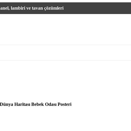
Kağıdı
Kağıdı
Geom
nel, lambiri ve tavan çözümleri
Deniz Manzaralı Duvar
Berber Salonu Duvar
Kağı
Kağıdı
Kağıdı
Müzi
Orman Manzaralı Duvar
Cafe Duvar Kağıdı
Bayr
Kağıdı
Pizza Duvar Kağıdı
Osma
Manzara Duvar Kağıdı
Yiyecek ve İçecek Duvar
Graf
Şelale Desenli Duvar
Kağıdı
Kağıdı
Fitness Salonu Duvar
Uzay ve Galaksi Duvar
Kağıdı
Kağıdı
Dünya Haritası Duvar
Kağıdı
Dünya Haritası Bebek Odası Posteri
Türkiye Haritası Duvar
Kağıdı
Şehir Manzaralı Duvar
Kağıdı