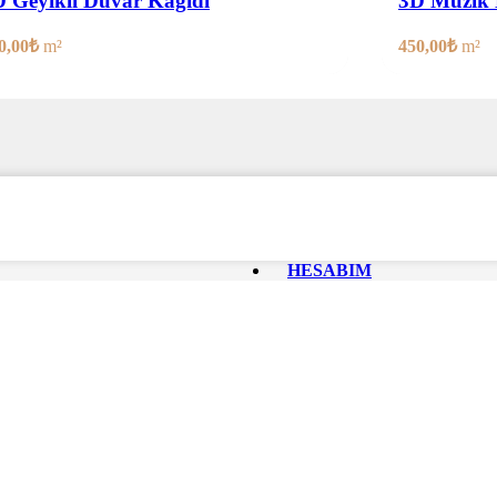
 Geyikli Duvar Kağıdı
3D Müzik 
0,00
₺
m²
450,00
₺
m²
HESABIM