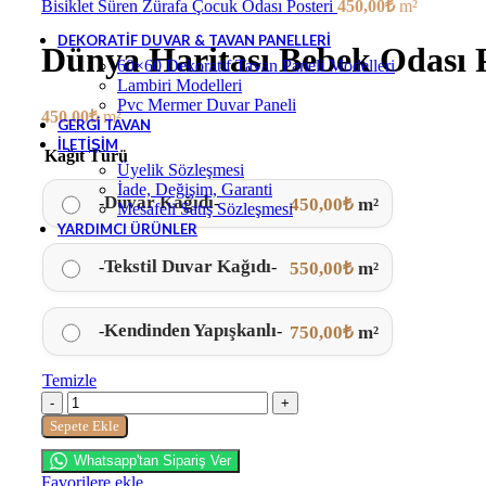
Bisiklet Süren Zürafa Çocuk Odası Posteri
450,00
₺
m²
DEKORATIF DUVAR & TAVAN PANELLERI
Dünya Haritası Bebek Odası P
60×60 Dekoratif Tavan Paneli Modelleri
Lambiri Modelleri
Pvc Mermer Duvar Paneli
450,00
₺
m²
GERGI TAVAN
İLETIŞIM
Kağıt Türü
Üyelik Sözleşmesi
İade, Değişim, Garanti
Duvar Kağıdı
-
-
450,00
₺
m²
Mesafeli Satış Sözleşmesi
YARDIMCI ÜRÜNLER
Tekstil Duvar Kağıdı
-
-
550,00
₺
m²
Kendinden Yapışkanlı
-
-
750,00
₺
m²
Temizle
Sepete Ekle
Whatsapp'tan Sipariş Ver
Favorilere ekle