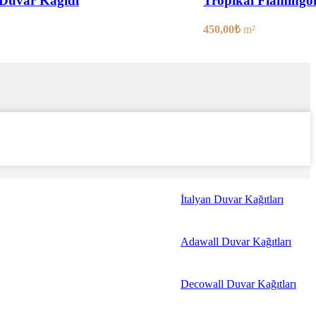
Duvar Kağıdı
Tropikal Flamingo
450,00
₺
m²
İtalyan Duvar Kağıtları
Adawall Duvar Kağıtları
Decowall Duvar Kağıtları