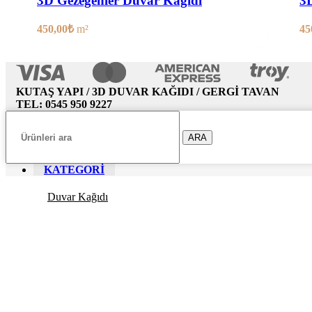
3D Gezegenler Duvar Kağıdı
3D
450,00
₺
m²
45
KUTAŞ YAPI / 3D DUVAR KAĞIDI / GERGİ TAVAN
TEL: 0545 950 9227
ARA
KATEGORİ
Duvar Kağıdı