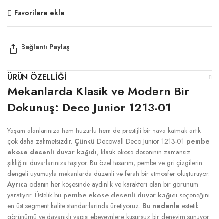
Favorilere ekle
ÜRÜN ÖZELLIĞI
Mekanlarda Klasik ve Modern Bir
Dokunuş: Deco Junior 1213-01
Yaşam alanlarınıza hem huzurlu hem de prestijli bir hava katmak artık
çok daha zahmetsizdir.
Çünkü
Decowall Deco Junior 1213-01
pembe
ekose desenli duvar kağıdı
, klasik ekose deseninin zamansız
şıklığını duvarlarınıza taşıyor. Bu özel tasarım, pembe ve gri çizgilerin
dengeli uyumuyla mekanlarda düzenli ve ferah bir atmosfer oluşturuyor.
Ayrıca
odanın her köşesinde aydınlık ve karakteri olan bir görünüm
yaratıyor. Üstelik bu
pembe ekose desenli duvar kağıdı
seçeneğini
en üst segment kalite standartlarında üretiyoruz.
Bu nedenle
estetik
görünümü ve dayanıklı yapısı ebeveynlere kusursuz bir deneyim sunuyor.