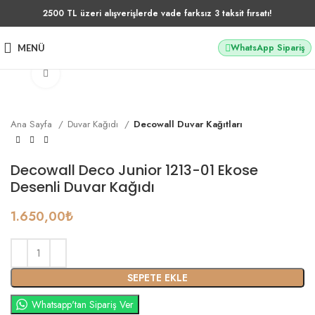
2500 TL üzeri alışverişlerde vade farksız 3 taksit fırsatı!
WhatsApp Sipariş
MENÜ
Büyütmek için tıklayın
Ana Sayfa
Duvar Kağıdı
Decowall Duvar Kağıtları
Decowall Deco Junior 1213-01 Ekose
Desenli Duvar Kağıdı
1.650,00
₺
SEPETE EKLE
Whatsapp'tan Sipariş Ver