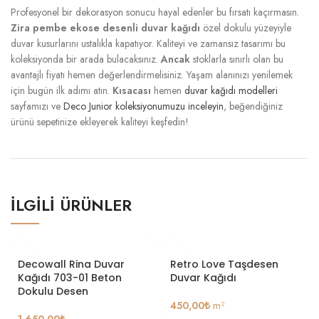
Profesyonel bir dekorasyon sonucu hayal edenler bu fırsatı kaçırmasın.
Zira
pembe ekose desenli duvar kağıdı
özel dokulu yüzeyiyle
duvar kusurlarını ustalıkla kapatıyor. Kaliteyi ve zamansız tasarımı bu
koleksiyonda bir arada bulacaksınız.
Ancak
stoklarla sınırlı olan bu
avantajlı fiyatı hemen değerlendirmelisiniz. Yaşam alanınızı yenilemek
için bugün ilk adımı atın.
Kısacası
hemen
duvar kağıdı modelleri
sayfamızı ve
Deco Junior koleksiyonumuzu inceleyin
, beğendiğiniz
ürünü sepetinize ekleyerek kaliteyi keşfedin!
İLGILI ÜRÜNLER
Decowall Rina Duvar
Retro Love Taşdesen
Kağıdı 703-01 Beton
Duvar Kağıdı
Dokulu Desen
450,00
₺
m²
1.650,00
₺