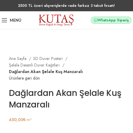
2500 TL üzeri alışverişlerde vade farksız 3 taksit fırsatı!
WhatsApp Sipariş
MENÜ
Büyütmek için tıklayın
Ana Sayfa
3D Duvar Posteri
Şelala Desenli Duvar Kağıtları
Dağlardan Akan Şelale Kuş Manzaralı
Ürünlere geri dön
Dağlardan Akan Şelale Kuş
Manzaralı
450,00
₺
m²