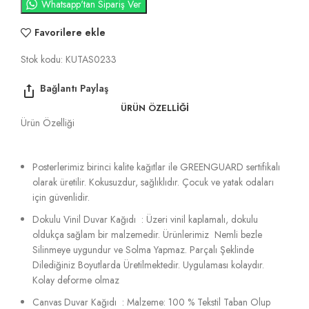
Whatsapp'tan Sipariş Ver
Favorilere ekle
Stok kodu:
KUTAS0233
ÜRÜN ÖZELLIĞI
Ürün Özelliği
Posterlerimiz birinci kalite kağıtlar ile GREENGUARD sertifikalı
olarak üretilir. Kokusuzdur, sağlıklıdır. Çocuk ve yatak odaları
için güvenlidir.
Dokulu Vinil Duvar Kağıdı : Üzeri vinil kaplamalı, dokulu
oldukça sağlam bir malzemedir. Ürünlerimiz Nemli bezle
Silinmeye uygundur ve Solma Yapmaz. Parçalı Şeklinde
Dilediğiniz Boyutlarda Üretilmektedir. Uygulaması kolaydır.
Kolay deforme olmaz
Canvas Duvar Kağıdı : Malzeme: 100 % Tekstil Taban Olup