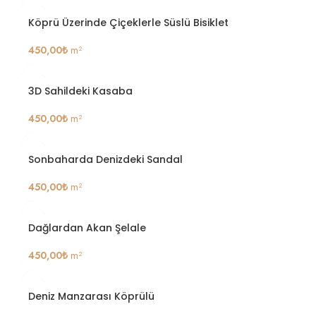
Köprü Üzerinde Çiçeklerle Süslü Bisiklet
450,00
₺
m²
3D Sahildeki Kasaba
450,00
₺
m²
Sonbaharda Denizdeki Sandal
450,00
₺
m²
Dağlardan Akan Şelale
450,00
₺
m²
Deniz Manzarası Köprülü