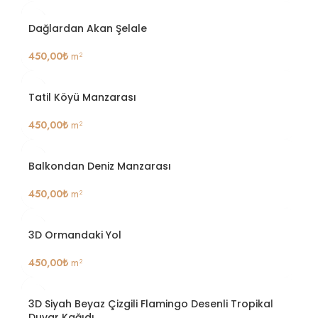
Dağlardan Akan Şelale
450,00
₺
m²
Tatil Köyü Manzarası
450,00
₺
m²
Balkondan Deniz Manzarası
450,00
₺
m²
3D Ormandaki Yol
450,00
₺
m²
3D Siyah Beyaz Çizgili Flamingo Desenli Tropikal
Duvar Kağıdı