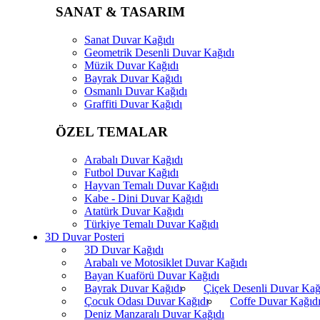
SANAT & TASARIM
Sanat Duvar Kağıdı
Geometrik Desenli Duvar Kağıdı
Müzik Duvar Kağıdı
Bayrak Duvar Kağıdı
Osmanlı Duvar Kağıdı
Graffiti Duvar Kağıdı
ÖZEL TEMALAR
Arabalı Duvar Kağıdı
Futbol Duvar Kağıdı
Hayvan Temalı Duvar Kağıdı
Kabe - Dini Duvar Kağıdı
Atatürk Duvar Kağıdı
Türkiye Temalı Duvar Kağıdı
3D Duvar Posteri
3D Duvar Kağıdı
Arabalı ve Motosiklet Duvar Kağıdı
Bayan Kuaförü Duvar Kağıdı
Bayrak Duvar Kağıdı
Çiçek Desenli Duvar Kağ
Çocuk Odası Duvar Kağıdı
Coffe Duvar Kağıd
Deniz Manzaralı Duvar Kağıdı