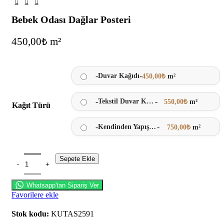
Bebek Odası Dağlar Posteri
450,00
₺
m²
-
-
Duvar Kağıdı
450,00
₺
m²
-
-
Tekstil Duvar Kağıdı
550,00
₺
m²
Kağıt Türü
-
-
Kendinden Yapışkanlı
750,00
₺
m²
Sepete Ekle
Whatsapp'tan Sipariş Ver
Favorilere ekle
Stok kodu:
KUTAS2591