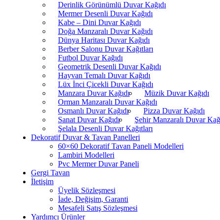
Derinlik Görünümlü Duvar Kağıdı
Mermer Desenli Duvar Kağıdı
Kabe – Dini Duvar Kağıdı
Doğa Manzaralı Duvar Kağıdı
Dünya Haritası Duvar Kağıdı
Berber Salonu Duvar Kağıtları
Futbol Duvar Kağıdı
Geometrik Desenli Duvar Kağıdı
Hayvan Temalı Duvar Kağıdı
Lüx İnci Çicekli Duvar Kağıdı
Manzara Duvar Kağıdı
Müzik Duvar Kağıdı
Orman Manzaralı Duvar Kağıdı
Osmanlı Duvar Kağıdı
Pizza Duvar Kağıdı
Sanat Duvar Kağıdı
Şehir Manzaralı Duvar Kağ
Şelala Desenli Duvar Kağıtları
Dekoratif Duvar & Tavan Panelleri
60×60 Dekoratif Tavan Paneli Modelleri
Lambiri Modelleri
Pvc Mermer Duvar Paneli
Gergi Tavan
İletişim
Üyelik Sözleşmesi
İade, Değişim, Garanti
Mesafeli Satış Sözleşmesi
Yardımcı Ürünler