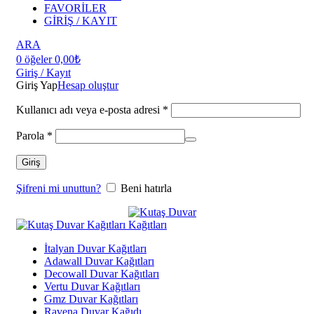
FAVORİLER
GİRİŞ / KAYIT
ARA
0
öğeler
0,00
₺
Giriş / Kayıt
Giriş Yap
Hesap oluştur
Kullanıcı adı veya e-posta adresi
*
Parola
*
Giriş
Şifreni mi unuttun?
Beni hatırla
İtalyan Duvar Kağıtları
Adawall Duvar Kağıtları
Decowall Duvar Kağıtları
Vertu Duvar Kağıtları
Gmz Duvar Kağıtları
Ravena Duvar Kağıdı