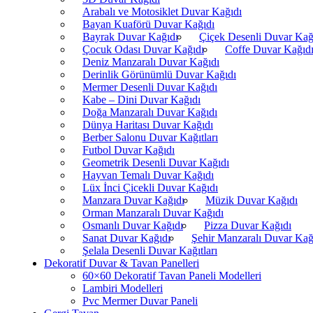
Arabalı ve Motosiklet Duvar Kağıdı
Bayan Kuaförü Duvar Kağıdı
Bayrak Duvar Kağıdı
Çiçek Desenli Duvar Kağ
Çocuk Odası Duvar Kağıdı
Coffe Duvar Kağıd
Deniz Manzaralı Duvar Kağıdı
Derinlik Görünümlü Duvar Kağıdı
Mermer Desenli Duvar Kağıdı
Kabe – Dini Duvar Kağıdı
Doğa Manzaralı Duvar Kağıdı
Dünya Haritası Duvar Kağıdı
Berber Salonu Duvar Kağıtları
Futbol Duvar Kağıdı
Geometrik Desenli Duvar Kağıdı
Hayvan Temalı Duvar Kağıdı
Lüx İnci Çicekli Duvar Kağıdı
Manzara Duvar Kağıdı
Müzik Duvar Kağıdı
Orman Manzaralı Duvar Kağıdı
Osmanlı Duvar Kağıdı
Pizza Duvar Kağıdı
Sanat Duvar Kağıdı
Şehir Manzaralı Duvar Kağ
Şelala Desenli Duvar Kağıtları
Dekoratif Duvar & Tavan Panelleri
60×60 Dekoratif Tavan Paneli Modelleri
Lambiri Modelleri
Pvc Mermer Duvar Paneli