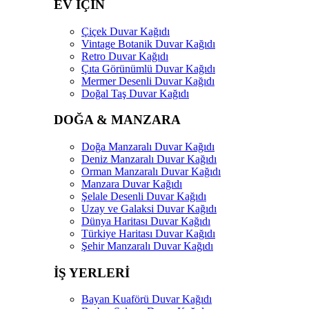
EV İÇİN
Çiçek Duvar Kağıdı
Vintage Botanik Duvar Kağıdı
Retro Duvar Kağıdı
Çıta Görünümlü Duvar Kağıdı
Mermer Desenli Duvar Kağıdı
Doğal Taş Duvar Kağıdı
DOĞA & MANZARA
Doğa Manzaralı Duvar Kağıdı
Deniz Manzaralı Duvar Kağıdı
Orman Manzaralı Duvar Kağıdı
Manzara Duvar Kağıdı
Şelale Desenli Duvar Kağıdı
Uzay ve Galaksi Duvar Kağıdı
Dünya Haritası Duvar Kağıdı
Türkiye Haritası Duvar Kağıdı
Şehir Manzaralı Duvar Kağıdı
İŞ YERLERİ
Bayan Kuaförü Duvar Kağıdı