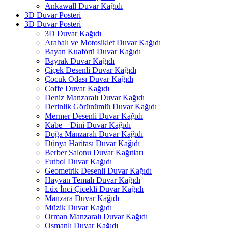
Ankawall Duvar Kağıdı
3D Duvar Posteri
3D Duvar Posteri
3D Duvar Kağıdı
Arabalı ve Motosiklet Duvar Kağıdı
Bayan Kuaförü Duvar Kağıdı
Bayrak Duvar Kağıdı
Çiçek Desenli Duvar Kağıdı
Çocuk Odası Duvar Kağıdı
Coffe Duvar Kağıdı
Deniz Manzaralı Duvar Kağıdı
Derinlik Görünümlü Duvar Kağıdı
Mermer Desenli Duvar Kağıdı
Kabe – Dini Duvar Kağıdı
Doğa Manzaralı Duvar Kağıdı
Dünya Haritası Duvar Kağıdı
Berber Salonu Duvar Kağıtları
Futbol Duvar Kağıdı
Geometrik Desenli Duvar Kağıdı
Hayvan Temalı Duvar Kağıdı
Lüx İnci Çicekli Duvar Kağıdı
Manzara Duvar Kağıdı
Müzik Duvar Kağıdı
Orman Manzaralı Duvar Kağıdı
Osmanlı Duvar Kağıdı