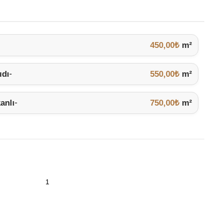
450,00
₺
m²
ıdı
550,00
₺
m²
-
anlı
750,00
₺
m²
-