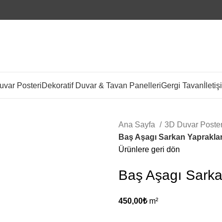
var Posteri
Dekoratif Duvar & Tavan Panelleri
Gergi Tavan
İletiş
Ana Sayfa
3D Duvar Poste
Baş Aşagı Sarkan Yaprakla
Ürünlere geri dön
Baş Aşagı Sarka
450,00
₺
m²