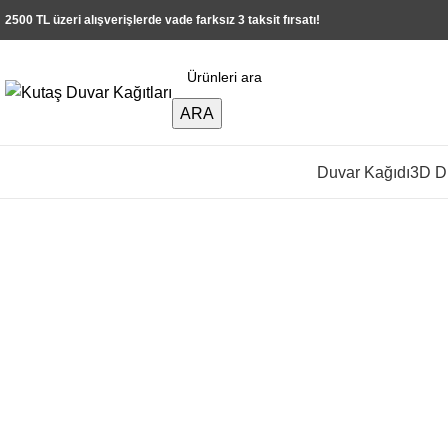
2500 TL üzeri alışverişlerde vade farksız 3 taksit fırsatı!
ARA
Duvar Kağıdı
3D Du
Büyütmek için tıklayın