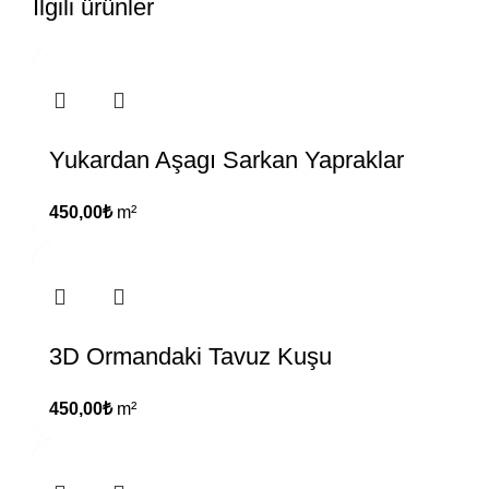
İlgili ürünler
Yukardan Aşagı Sarkan Yapraklar
450,00
₺
m²
3D Ormandaki Tavuz Kuşu
450,00
₺
m²