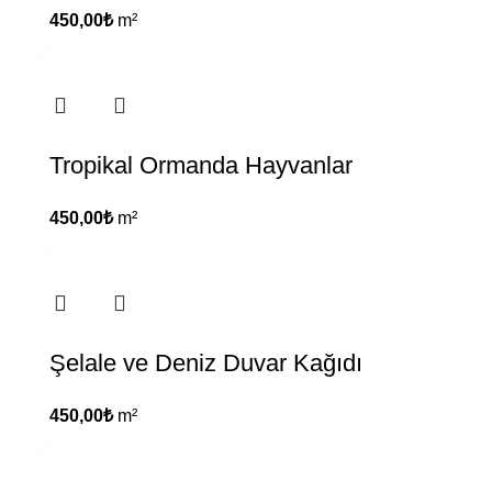
450,00
₺
m²
Tropikal Ormanda Hayvanlar
450,00
₺
m²
Şelale ve Deniz Duvar Kağıdı
450,00
₺
m²