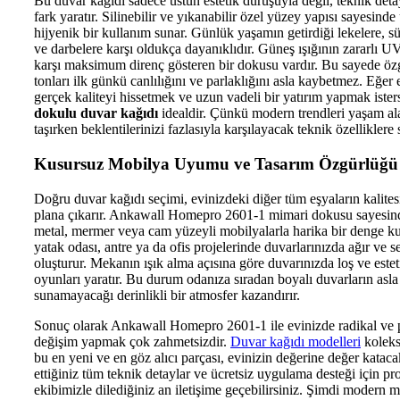
Bu duvar kağıdı sadece üstün estetik duruşuyla değil, teknik deta
fark yaratır. Silinebilir ve yıkanabilir özel yüzey yapısı sayesinde
hijyenik bir kullanım sunar. Günlük yaşamın getirdiği lekelere, s
ve darbelere karşı oldukça dayanıklıdır. Güneş ışığının zararlı UV
karşı maksimum direnç gösteren bir dokusu vardır. Bu sayede ö
tonları ilk günkü canlılığını ve parlaklığını asla kaybetmez. Eğer
gerçek kaliteyi hissetmek ve uzun vadeli bir yatırım yapmak iste
dokulu duvar kağıdı
idealdir. Çünkü modern trendleri yaşam al
taşırken beklentilerinizi fazlasıyla karşılayacak teknik özelliklere s
Kusursuz Mobilya Uyumu ve Tasarım Özgürlüğü
Doğru duvar kağıdı seçimi, evinizdeki diğer tüm eşyaların kalites
plana çıkarır. Ankawall Homepro 2601-1 mimari dokusu sayesin
metal, mermer veya cam yüzeyli mobilyalarla harika bir denge ku
yatak odası, antre ya da ofis projelerinde duvarlarınızda ağır ve s
oluşturur. Mekanın ışık alma açısına göre duvarınızda loş ve este
oyunları yaratır. Bu durum odanıza sıradan boyalı duvarların asla
sunamayacağı derinlikli bir atmosfer kazandırır.
Sonuç olarak Ankawall Homepro 2601-1 ile evinizde radikal ve pre
değişim yapmak çok zahmetsizdir.
Duvar kağıdı modelleri
kolek
bu en yeni ve en göz alıcı parçası, evinizin değerine değer kataca
ettiğiniz tüm teknik detaylar ve ücretsiz uygulama desteği için pr
ekibimizle dilediğiniz an iletişime geçebilirsiniz. Şimdi modern 