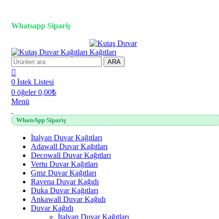
3D duvar kağıdı, Adawall, Decowall, Vertu, Gmz, Pvc mermer
panel, lambiri ve tavan çözümleri
Whatsapp Sipariş
2500 TL üzeri alışverişlerde vade farksız 3 taksit fırsatı!
ARA
0
İstek Listesi
0
öğeler
0,00
₺
Menü
WhatsApp Sipariş
İtalyan Duvar Kağıtları
Adawall Duvar Kağıtları
Decowall Duvar Kağıtları
Vertu Duvar Kağıtları
Gmz Duvar Kağıtları
Ravena Duvar Kağıdı
Duka Duvar Kağıtları
Ankawall Duvar Kağıdı
Duvar Kağıdı
İtalyan Duvar Kağıtları