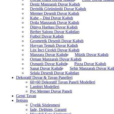
Deniz Manzaralı Duvar Kağıdı
Derinlik Görünümlü Duvar Kağıdı
Mermer Desenli Duvar Kağıdı
Kabe – Dini Duvar Kağıdı
Doğa Manzaralı Duvar Kağıdı
Dünya Haritası Duvar Kağıdı
Berber Salonu Duvar Kağıtları
Futbol Duvar Kağıdı
Geometrik Desenli Duvar Kağıdı
Hayvan Temalı Duvar Kağıdı
Lüx İnci Çicekli Duvar Kağıdı
Manzara Duvar Kağıdı
Müzik Duvar Kağıdı
Orman Manzaralı Duvar Kağıdı
Osmanlı Duvar Kağıdı
Pizza Duvar Kağıdı
Sanat Duvar Kağıdı
Şehir Manzaralı Duvar Kağ
Şelala Desenli Duvar Kağıtları
Dekoratif Duvar & Tavan Panelleri
60×60 Dekoratif Tavan Paneli Modelleri
Lambiri Modelleri
Pvc Mermer Duvar Paneli
Gergi Tavan
İletişim
Üyelik Sözleşmesi
İade, Değişim, Garanti