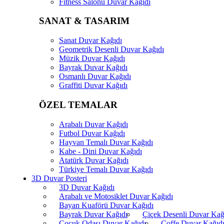
Fitness Salonu Duvar Kağıdı
SANAT & TASARIM
Sanat Duvar Kağıdı
Geometrik Desenli Duvar Kağıdı
Müzik Duvar Kağıdı
Bayrak Duvar Kağıdı
Osmanlı Duvar Kağıdı
Graffiti Duvar Kağıdı
ÖZEL TEMALAR
Arabalı Duvar Kağıdı
Futbol Duvar Kağıdı
Hayvan Temalı Duvar Kağıdı
Kabe - Dini Duvar Kağıdı
Atatürk Duvar Kağıdı
Türkiye Temalı Duvar Kağıdı
3D Duvar Posteri
3D Duvar Kağıdı
Arabalı ve Motosiklet Duvar Kağıdı
Bayan Kuaförü Duvar Kağıdı
Bayrak Duvar Kağıdı
Çiçek Desenli Duvar Kağ
Çocuk Odası Duvar Kağıdı
Coffe Duvar Kağıd