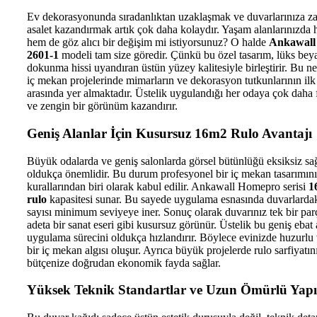
Ev dekorasyonunda sıradanlıktan uzaklaşmak ve duvarlarınıza za
asalet kazandırmak artık çok daha kolaydır. Yaşam alanlarınızd
hem de göz alıcı bir değişim mi istiyorsunuz? O halde
Ankawall
2601-1
modeli tam size göredir. Çünkü bu özel tasarım, lüks beya
dokunma hissi uyandıran üstün yüzey kalitesiyle birleştirir. Bu n
iç mekan projelerinde mimarların ve dekorasyon tutkunlarının ilk 
arasında yer almaktadır. Üstelik uygulandığı her odaya çok daha 
ve zengin bir görünüm kazandırır.
Geniş Alanlar İçin Kusursuz 16m2 Rulo Avantajı
Büyük odalarda ve geniş salonlarda görsel bütünlüğü eksiksiz s
oldukça önemlidir. Bu durum profesyonel bir iç mekan tasarımını
kurallarından biri olarak kabul edilir. Ankawall Homepro serisi
1
rulo
kapasitesi sunar. Bu sayede uygulama esnasında duvarlardak
sayısı minimum seviyeye iner. Sonuç olarak duvarınız tek bir par
adeta bir sanat eseri gibi kusursuz görünür. Üstelik bu geniş ebat 
uygulama sürecini oldukça hızlandırır. Böylece evinizde huzurlu v
bir iç mekan algısı oluşur. Ayrıca büyük projelerde rulo sarfiyatın
bütçenize doğrudan ekonomik fayda sağlar.
Yüksek Teknik Standartlar ve Uzun Ömürlü Yapı