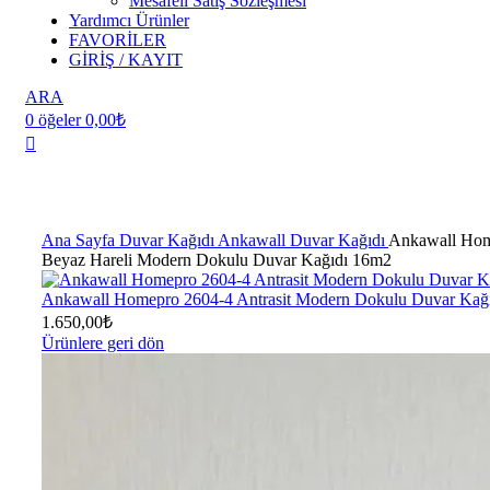
Mesafeli Satış Sözleşmesi
Yardımcı Ürünler
FAVORİLER
GİRİŞ / KAYIT
ARA
0
öğeler
0,00
₺
Büyütmek için tıklayın
Ana Sayfa
Duvar Kağıdı
Ankawall Duvar Kağıdı
Ankawall Hom
Beyaz Hareli Modern Dokulu Duvar Kağıdı 16m2
Ankawall Homepro 2604-4 Antrasit Modern Dokulu Duvar Kağ
1.650,00
₺
Ürünlere geri dön