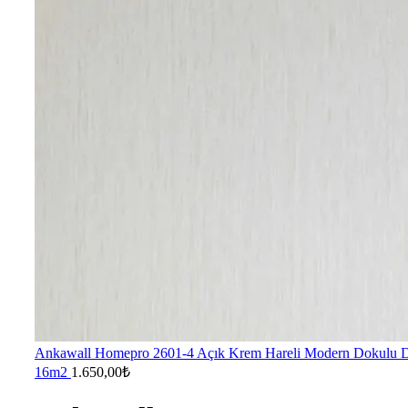
Ankawall Homepro 2601-4 Açık Krem Hareli Modern Dokulu D
16m2
1.650,00
₺