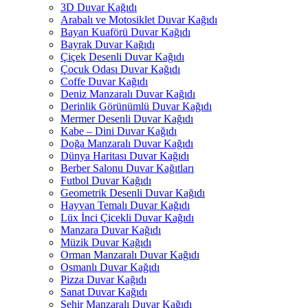
3D Duvar Kağıdı
Arabalı ve Motosiklet Duvar Kağıdı
Bayan Kuaförü Duvar Kağıdı
Bayrak Duvar Kağıdı
Çiçek Desenli Duvar Kağıdı
Çocuk Odası Duvar Kağıdı
Coffe Duvar Kağıdı
Deniz Manzaralı Duvar Kağıdı
Derinlik Görünümlü Duvar Kağıdı
Mermer Desenli Duvar Kağıdı
Kabe – Dini Duvar Kağıdı
Doğa Manzaralı Duvar Kağıdı
Dünya Haritası Duvar Kağıdı
Berber Salonu Duvar Kağıtları
Futbol Duvar Kağıdı
Geometrik Desenli Duvar Kağıdı
Hayvan Temalı Duvar Kağıdı
Lüx İnci Çicekli Duvar Kağıdı
Manzara Duvar Kağıdı
Müzik Duvar Kağıdı
Orman Manzaralı Duvar Kağıdı
Osmanlı Duvar Kağıdı
Pizza Duvar Kağıdı
Sanat Duvar Kağıdı
Şehir Manzaralı Duvar Kağıdı